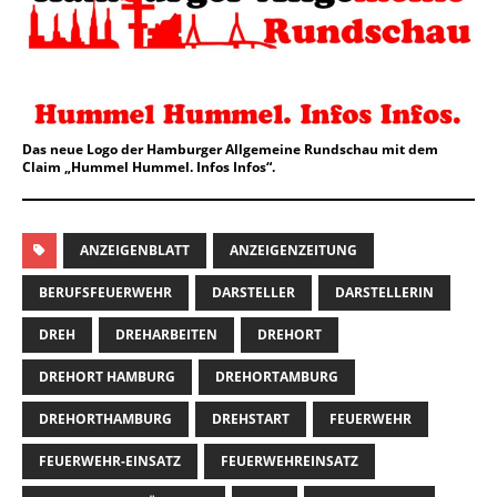
Das neue Logo der Hamburger Allgemeine Rundschau mit dem
Claim „Hummel Hummel. Infos Infos“.
ANZEIGENBLATT
ANZEIGENZEITUNG
BERUFSFEUERWEHR
DARSTELLER
DARSTELLERIN
DREH
DREHARBEITEN
DREHORT
DREHORT HAMBURG
DREHORTAMBURG
DREHORTHAMBURG
DREHSTART
FEUERWEHR
FEUERWEHR-EINSATZ
FEUERWEHREINSATZ