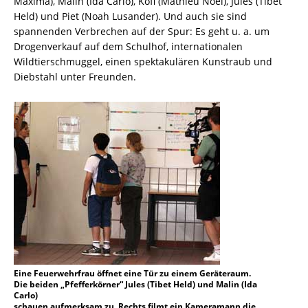
Maxima), Malin (Ida Carlo), Kofi (Mathieu Noël), Jules (Tibet
Held) und Piet (Noah Lusander). Und auch sie sind
spannenden Verbrechen auf der Spur: Es geht u. a. um
Drogenverkauf auf dem Schulhof, internationalen
Wildtierschmuggel, einen spektakulären Kunstraub und
Diebstahl unter Freunden.
Eine Feuerwehrfrau öffnet eine Tür zu einem Geräteraum.
Die beiden „Pfefferkörner“ Jules (Tibet Held) und Malin (Ida
Carlo)
schauen aufmerksam zu. Rechts filmt ein Kameramann die