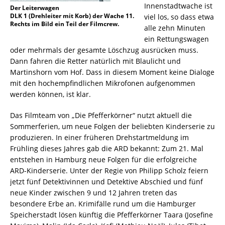
Innenstadtwache ist
Der Leiterwagen
DLK 1 (Drehleiter mit Korb) der Wache 11.
viel los, so dass etwa
Rechts im Bild ein Teil der Filmcrew.
alle zehn Minuten
ein Rettungswagen
oder mehrmals der gesamte Löschzug ausrücken muss.
Dann fahren die Retter natürlich mit Blaulicht und
Martinshorn vom Hof. Dass in diesem Moment keine Dialoge
mit den hochempfindlichen Mikrofonen aufgenommen
werden können, ist klar.
Das Filmteam von „Die Pfefferkörner“ nutzt aktuell die
Sommerferien, um neue Folgen der beliebten Kinderserie zu
produzieren. In einer früheren Drehstartmeldung im
Frühling dieses Jahres gab die ARD bekannt: Zum 21. Mal
entstehen in Hamburg neue Folgen für die erfolgreiche
ARD-Kinderserie. Unter der Regie von Philipp Scholz feiern
jetzt fünf Detektivinnen und Detektive Abschied und fünf
neue Kinder zwischen 9 und 12 Jahren treten das
besondere Erbe an. Krimifälle rund um die Hamburger
Speicherstadt lösen künftig die Pfefferkörner Taara (Josefine