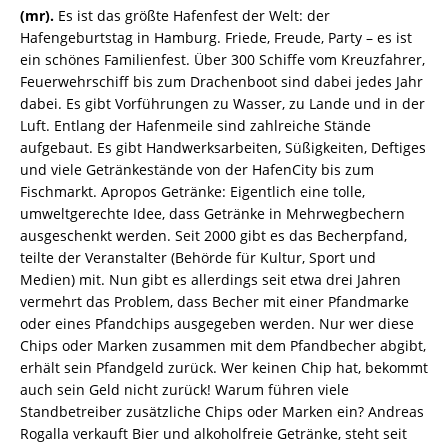
(mr).
Es ist das größte Hafenfest der Welt: der
Hafengeburtstag in Hamburg.
Friede, Freude, Party – es ist
ein schönes Familienfest. Über 300 Schiffe vom Kreuzfahrer,
Feuerwehrschiff bis zum Drachenboot sind dabei jedes Jahr
dabei. Es gibt Vorführungen zu Wasser, zu Lande und in der
Luft. Entlang der Hafenmeile sind zahlreiche Stände
aufgebaut. Es gibt Handwerksarbeiten, Süßigkeiten, Deftiges
und viele Getränkestände von der HafenCity bis zum
Fischmarkt. Apropos Getränke: Eigentlich eine tolle,
umweltgerechte Idee, dass Getränke in Mehrwegbechern
ausgeschenkt werden. Seit 2000 gibt es das Becherpfand,
teilte der Veranstalter (Behörde für Kultur, Sport und
Medien) mit. Nun gibt es allerdings seit etwa drei Jahren
vermehrt das Problem, dass Becher mit einer Pfandmarke
oder eines Pfandchips ausgegeben werden. Nur wer diese
Chips oder Marken zusammen mit dem Pfandbecher abgibt,
erhält sein Pfandgeld zurück. Wer keinen Chip hat, bekommt
auch sein Geld nicht zurück! Warum führen viele
Standbetreiber zusätzliche Chips oder Marken ein? Andreas
Rogalla verkauft Bier und alkoholfreie Getränke, steht seit