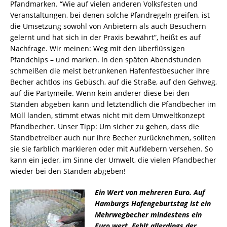
Pfandmarken. “Wie auf vielen anderen Volksfesten und
Veranstaltungen, bei denen solche Pfandregeln greifen, ist
die Umsetzung sowohl von Anbietern als auch Besuchern
gelernt und hat sich in der Praxis bewährt”, heißt es auf
Nachfrage. Wir meinen: Weg mit den überflüssigen
Pfandchips – und marken. In den späten Abendstunden
schmeißen die meist betrunkenen Hafenfestbesucher
ihre
Bec
h
er achtlos ins
G
ebüsch, auf die Straße, auf den Gehweg,
auf die Partymeile. Wenn kein anderer diese bei den
Ständen abgeben kann und letztendlich die Pfandbecher im
Müll landen, stimmt etwas nicht mit dem Umweltkonzept
Pfandbecher. Unser Tipp: Um sicher zu gehen, dass die
Standbetreiber auch nur ihre Becher zurücknehmen, sollten
sie sie farblich markieren oder mit Aufklebern versehen. So
kann ein jeder, im Sinne der Umwelt, die vielen Pfandb
echer
wieder bei den Ständen abgeben!
Ein Wert von mehreren Euro. Auf
Hamburgs Hafengeburtstag ist ein
Mehrwegbecher mindestens ein
Euro wert. Fehlt allerdings der