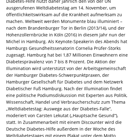
Diabetes-Hilfe nutzt daher jährlich den von der UN
ausgerufenen Weltdiabetestag am 14. November, um
öffentlichkeitswirksam auf die Krankheit aufmerksam zu
machen. Weltweit werden Monumente blau illuminiert –
nach dem Brandenburger Tor in Berlin (2013/14), und der
Hohenzollernbrücke in Köln (2016) in diesem Jahr nun der
Michel in Hamburg. Als Keynote-Speakerin des Abends hat
Hamburgs Gesundheitssenatorin Cornelia Prüfer-Storks
zugesagt. Hamburg hat bei 1,87 Millionen Einwohnern eine
Diabetesprävalenz von 7 bis 8 Prozent. Die Aktion der
Illumination wird unterstützt von der Arbeitsgemeinschaft
der Hamburger Diabetes-Schwerpunktpraxen, der
Hamburger Gesellschaft für Diabetes und dem Netzwerk
Diabetischer Fuß Hamburg. Nach der Illumination findet
eine politische Podiumsdiskussion mit Experten aus Politik,
Wissenschaft, Handel und Verbraucherschutz zum Thema
„Weltdiabetestag: Auswege aus der Diabetes-Falle“,
moderiert von Carsten Lekutat („Hauptsache Gesund“),
statt. In Zusammenarbeit mit einem Discounter wird die
Deutsche Diabetes-Hilfe außerdem in der Woche des
Weltdiabetestages mit einem Plakat unter dem Motto