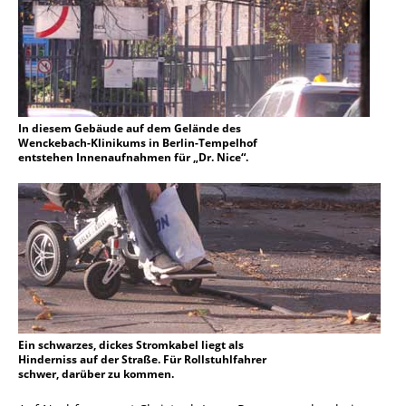
In diesem Gebäude auf dem Gelände des
Wenckebach-Klinikums in Berlin-Tempelhof
entstehen Innenaufnahmen für „Dr. Nice“.
Ein schwarzes, dickes Stromkabel liegt als
Hinderniss auf der Straße. Für Rollstuhlfahrer
schwer, darüber zu kommen.