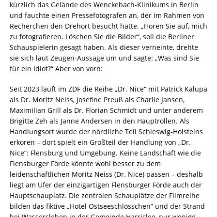
kürzlich das Gelände des Wenckebach-Klinikums in Berlin
und fauchte einen Pressefotografen an, der im Rahmen von
Recherchen den Drehort besucht hatte. „Hören Sie auf, mich
zu fotografieren. Löschen Sie die Bilder“, soll die Berliner
Schauspielerin gesagt haben. Als dieser verneinte, drehte
sie sich laut Zeugen-Aussage um und sagte: „Was sind Sie
für ein Idiot?“ Aber von vorn:
Seit 2023 läuft im ZDF die Reihe „Dr. Nice“ mit Patrick Kalupa
als Dr. Moritz Neiss, Josefine Preuß als Charlie Jansen,
Maximilian Grill als Dr. Florian Schmidt und unter anderem
Brigitte Zeh als Janne Andersen in den Hauptrollen. Als
Handlungsort wurde der nördliche Teil Schleswig-Holsteins
erkoren – dort spielt ein Großteil der Handlung von „Dr.
Nice“: Flensburg und Umgebung. Keine Landschaft wie die
Flensburger Förde könnte wohl besser zu dem
leidenschaftlichen Moritz Neiss (Dr. Nice) passen – deshalb
liegt am Ufer der einzigartigen Flensburger Förde auch der
Hauptschauplatz. Die zentralen Schauplätze der Filmreihe
bilden das fiktive „Hotel Ostseeschlösschen” und der Strand
bei Wassersleben in der Gemeinde Harrislee, nur wenige