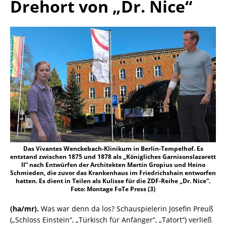
Drehort von „Dr. Nice“
Das Vivantes Wenckebach-Klinikum in Berlin-Tempelhof. Es
entstand zwischen 1875 und 1878 als „Königliches Garnisonslazarett
II“ nach Entwürfen der Architekten Martin Gropius und Heino
Schmieden, die zuvor das Krankenhaus im Friedrichshain entworfen
hatten. Es dient in Teilen als Kulisse für die ZDF-Reihe „Dr. Nice“.
Foto: Montage FoTe Press (3)
(ha/mr).
Was war denn da los? Schauspielerin Josefin Preuß
(„Schloss Einstein“, „Türkisch für Anfänger“, „Tatort“) verließ