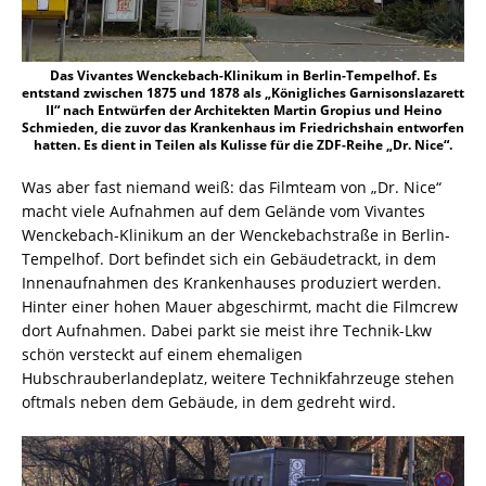
Das Vivantes Wenckebach-Klinikum in Berlin-Tempelhof. Es
entstand zwischen 1875 und 1878 als „Königliches Garnisonslazarett
II“ nach Entwürfen der Architekten Martin Gropius und Heino
Schmieden, die zuvor das Krankenhaus im Friedrichshain entworfen
hatten. Es dient in Teilen als Kulisse für die ZDF-Reihe „Dr. Nice“.
Was aber fast niemand weiß: das Filmteam von „Dr. Nice“
macht viele Aufnahmen auf dem Gelände vom Vivantes
Wenckebach-Klinikum an der Wenckebachstraße in Berlin-
Tempelhof. Dort befindet sich ein Gebäudetrackt, in dem
Innenaufnahmen des Krankenhauses produziert werden.
Hinter einer hohen Mauer abgeschirmt, macht die Filmcrew
dort Aufnahmen. Dabei parkt sie meist ihre Technik-Lkw
schön versteckt auf einem ehemaligen
Hubschrauberlandeplatz, weitere Technikfahrzeuge stehen
oftmals neben dem Gebäude, in dem gedreht wird.