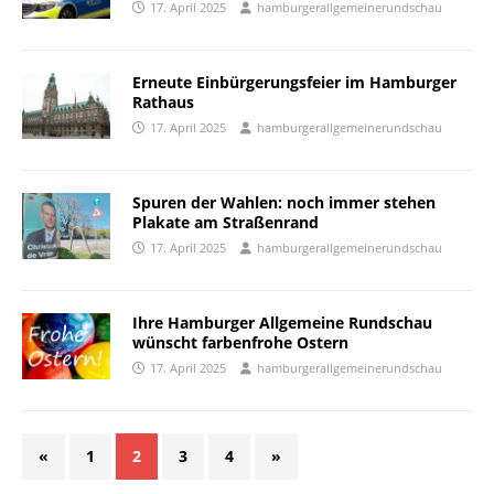
17. April 2025
hamburgerallgemeinerundschau
Erneute Einbürgerungsfeier im Hamburger
Rathaus
17. April 2025
hamburgerallgemeinerundschau
Spuren der Wahlen: noch immer stehen
Plakate am Straßenrand
17. April 2025
hamburgerallgemeinerundschau
Ihre Hamburger Allgemeine Rundschau
wünscht farbenfrohe Ostern
17. April 2025
hamburgerallgemeinerundschau
«
1
2
3
4
»