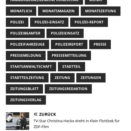
MONATLICH
MONATSMAGAZIN
MONATSZEITUNG
POLIZEI
POLIZEI-EINSATZ
POLIZEI-REPORT
POLIZEIBEAMTER
POLIZEIEINSATZ
POLIZEIFAHRZEUGE
POLIZEIREPORT
PRESSE
PRESSEMELDUNG
PRESSEMITTEILUNG
STAATSANWALTSCHAFT
STADTTEIL
STADTTEILZEITUNG
ZEITUNG
ZEITUNGEN
ZEITUNGSBLATT
ZEITUNGSREDAKTION
ZEITUNGSVERLAG
ZURÜCK
TV-Star Christina Hecke dreht in Klein Flottbek für
ZDF-Film