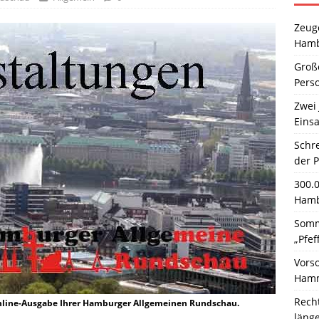
Zeuge
Hamb
Große
Pers
Zwei 
Einsa
Schr
der 
300.
Hamb
Somm
„Pfef
Vors
Hamm
Rech
Online-Ausgabe Ihrer Hamburger Allgemeinen Rundschau.
läng