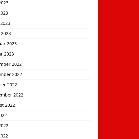
2023
2023
 2023
 2023
uar 2023
ar 2023
mber 2022
mber 2022
ber 2022
ember 2022
st 2022
2022
2022
2022