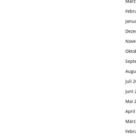
März
Febr
Janu
Deze
Nove
Okto
Sept
Augu
Juli 
Juni 
Mai 
April
März
Febr