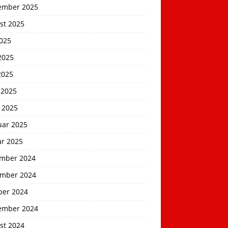
ember 2025
st 2025
2025
2025
2025
 2025
 2025
uar 2025
ar 2025
mber 2024
mber 2024
ber 2024
ember 2024
st 2024