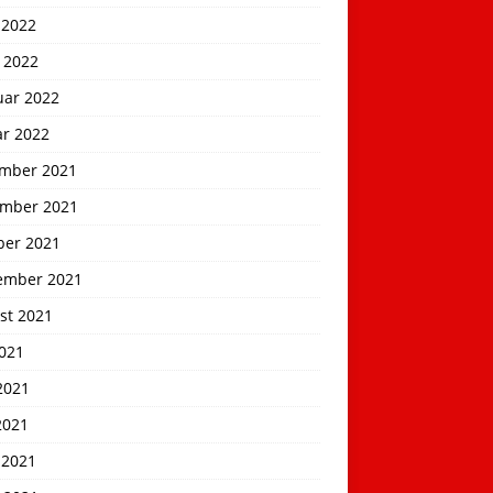
 2022
 2022
uar 2022
ar 2022
mber 2021
mber 2021
ber 2021
ember 2021
st 2021
2021
2021
2021
 2021