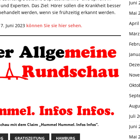
Juni 
nd Experten. Das Ziel: Hörer sollen die Krankheit besser
ehandelt werden, wenn sie frühzeitig erkannt werden.
Mai 
April
7. Juni 2023
können Sie sie hier sehen.
März
Febr
Janu
Deze
Nove
Okto
Sept
Augu
Juli 
chau mit dem Claim „Hummel Hummel. Infos Infos“.
Juni 
Mai 
NG
GRATISZEITUNG
HAMBURG