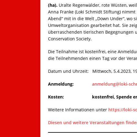
(ha).
Uralte Regenwälder, rote Wüsten, we
Anna Franke (Loki Schmidt Stiftung) nimmt S
Abend“ mit in die Welt „Down Under“, wo s
Umweltorganisation gearbeitet hat. Sie zeig
überraschenden tierischen Begegnungen und
Conservation Society.
Die Teilnahme ist kostenfrei, eine Anmeld
die Teilnehmenden einen Tag vor der Vera
Datum und Uhrzeit: Mittwoch, 5.4.2023, 19
Anmeldung:
anmeldung@loki-schm
Kosten: kostenfrei, Spende er
Weitere Informationen unter
https://loki-s
Diesen und weitere Veranstaltungen finden