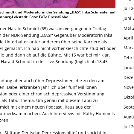
Juli 
 Schmidt und Moderatorin der Sendung „DAS“, Inka Schneider auf
mburg-Lokstedt. Foto: FoTe Press/Röhe
Juni 
Mai 
iner Harald Schmidt (65) war am vergangenen Freitag
in der NDR-Sendung „DAS!“ Gegenüber Moderatorin Inka
April
de Unterhalter unter anderem über seine Karriere als
März
es gemacht. Ich hab nicht vorher Geschichte studiert oder
le und dann ab auf die Bühne. Mit 15 war bei mir klar,
Febr
e Harald Schmidt in der Live-Sendung (täglich ab 18.45
Janu
Deze
ndung aber auch über Depressionen, die zu den am
Nove
n. Dabei erkranken jährlich über fünf Millionen
ion oder einer chronisch depressiven Verstimmung.
Okto
 als Tabu-Thema. Um genau mit diesem Tabu zu
Sept
midt mit einem neuen Podcast „Raus aus der
aufmerksam machen. Auch Interviews mit Kathy Hummels
Augu
ören.
Juli 
r „Stiftung Deutsche Depressionshilfe“ und spricht in