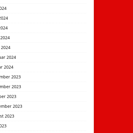
2024
2024
2024
 2024
 2024
uar 2024
ar 2024
mber 2023
mber 2023
ber 2023
ember 2023
st 2023
2023