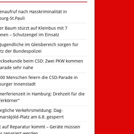
naufruf nach Hasskriminalität in
urg-St.Pauli
r Baum stürzt auf Kleinbus mit 7
onen – Schutzengel im Einsatz
Jugendliche im Gleisbereich sorgen für
tz der Bundespolizei
ecksekunde beim CSD: Zwei PKW kommen
Parade sehr nahe
000 Menschen feiern die CSD-Parade in
urger Innenstadt
erferienzeit in Hamburg: Drehzeit für die
ferkörner“
orgliche Verkehrsmeldung: Dag-
arskjöld-Platz am 6.8. gesperrt
t auf Reparatur kommt – Geräte müssen
er repariert werden