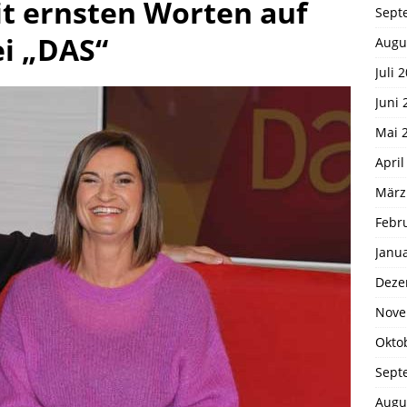
t ernsten Worten auf
Sept
i „DAS“
Augu
Juli 
Juni 
Mai 
April
März
Febr
Janu
Deze
Nove
Okto
Sept
Augu