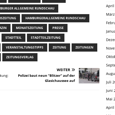
April
BURGER ALLGEMEINE RUNDSCHAU
März
ISZEITUNG
HAMBURGERALLGEMEINE RUNDSCHAU
Febr
AZIN
MONATSZEITUNG
PRESSE
Janu
STADTTEIL
STADTTEILZEITUNG
Deze
VERANSTALTUNGSTIPPS
ZEITUNG
ZEITUNGEN
Nove
Okto
ZEITUNGSVERLAG
Sept
WEITER
Augu
kung:
Polizei baut neun “Blitzer” auf der
Glasichaussee auf
Juli 
Juni 
Mai 
April