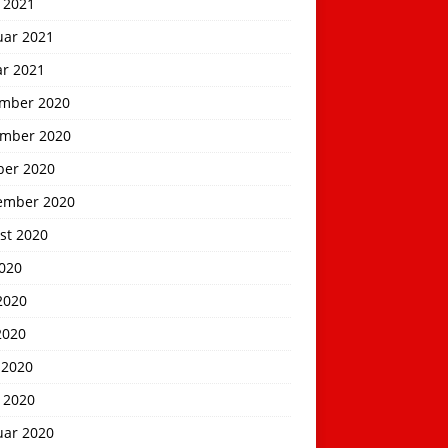
 2021
uar 2021
ar 2021
mber 2020
mber 2020
ber 2020
ember 2020
st 2020
2020
2020
2020
 2020
 2020
uar 2020