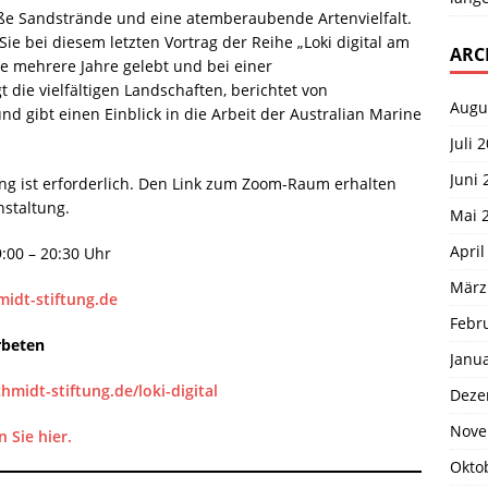
iße Sandstrände und eine atemberaubende Artenvielfalt.
ie bei diesem letzten Vortrag der Reihe „Loki digital am
ARC
ie mehrere Jahre gelebt und bei einer
t die vielfältigen Landschaften, berichtet von
Augu
 gibt einen Einblick in die Arbeit der Australian Marine
Juli 
Juni 
ung ist erforderlich. Den Link zum Zoom-Raum erhalten
nstaltung.
Mai 
April
:00 – 20:30 Uhr
März
idt-stiftung.de
Febr
beten
Janu
chmidt-stiftung.de/loki-digital
Deze
Nove
 Sie hier.
Okto