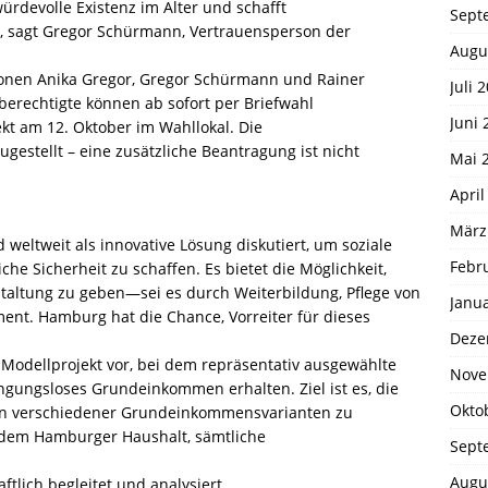
rdevolle Existenz im Alter und schafft
Sept
“, sagt Gregor Schürmann, Vertrauensperson der
Augu
sonen Anika Gregor, Gregor Schürmann und Rainer
Juli 
rechtigte können ab sofort per Briefwahl
Juni 
kt am 12. Oktober im Wahllokal. Die
estellt – eine zusätzliche Beantragung ist nicht
Mai 
April
März
ltweit als innovative Lösung diskutiert, um soziale
Febr
che Sicherheit zu schaffen. Es bietet die Möglichkeit,
taltung zu geben—sei es durch Weiterbildung, Pflege von
Janu
nt. Hamburg hat die Chance, Vorreiter für dieses
Deze
 Modellprojekt vor, bei dem repräsentativ ausgewählte
Nove
ungsloses Grundeinkommen erhalten. Ziel ist es, die
Okto
gen verschiedener Grundeinkommensvarianten zu
s dem Hamburger Haushalt, sämtliche
Sept
Augu
lich begleitet und analysiert.