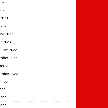
2023
2023
 2023
 2023
uar 2023
ar 2023
mber 2022
mber 2022
ber 2022
ember 2022
st 2022
2022
2022
2022