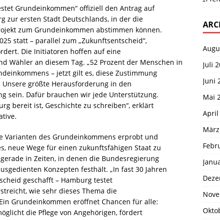
testet Grundeinkommen“ offiziell den Antrag auf
g zur ersten Stadt Deutschlands, in der die
ARC
projekt zum Grundeinkommen abstimmen können.
025 statt – parallel zum „Zukunftsentscheid“,
Augu
dert. Die Initiatoren hoffen auf eine
nd Wähler an diesem Tag. „52 Prozent der Menschen in
Juli 
ndeinkommens – jetzt gilt es, diese Zustimmung
Juni 
 Unsere größte Herausforderung in den
 sein. Dafür brauchen wir jede Unterstützung.
Mai 
 bereit ist, Geschichte zu schreiben“, erklärt
April
ative.
März
ne Varianten des Grundeinkommens erprobt und
Febr
 es, neue Wege für einen zukunftsfähigen Staat zu
 gerade in Zeiten, in denen die Bundesregierung
Janu
usgedienten Konzepten festhält. „In fast 30 Jahren
Deze
tscheid geschafft – Hamburg testet
treicht, wie sehr dieses Thema die
Nove
in Grundeinkommen eröffnet Chancen für alle:
Okto
möglicht die Pflege von Angehörigen, fördert