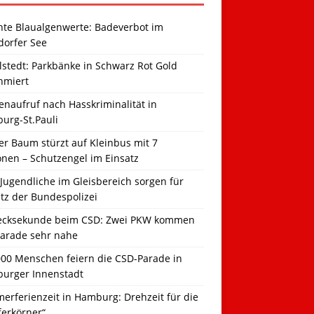
hte Blaualgenwerte: Badeverbot im
dorfer See
llstedt: Parkbänke in Schwarz Rot Gold
hmiert
naufruf nach Hasskriminalität in
urg-St.Pauli
r Baum stürzt auf Kleinbus mit 7
onen – Schutzengel im Einsatz
Jugendliche im Gleisbereich sorgen für
tz der Bundespolizei
ecksekunde beim CSD: Zwei PKW kommen
Parade sehr nahe
000 Menschen feiern die CSD-Parade in
urger Innenstadt
erferienzeit in Hamburg: Drehzeit für die
ferkörner“