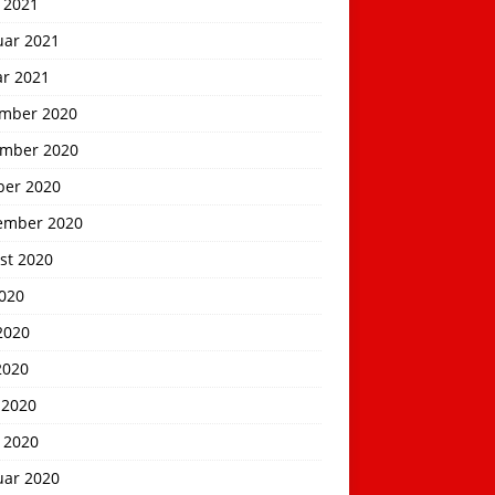
 2021
uar 2021
ar 2021
mber 2020
mber 2020
ber 2020
ember 2020
st 2020
2020
2020
2020
 2020
 2020
uar 2020