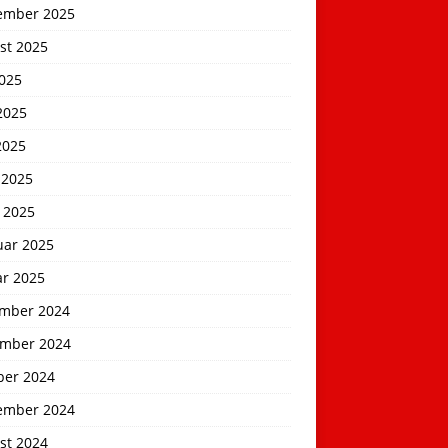
ember 2025
st 2025
2025
2025
2025
 2025
 2025
uar 2025
ar 2025
mber 2024
mber 2024
ber 2024
ember 2024
st 2024