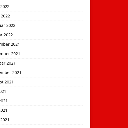
 2022
 2022
uar 2022
ar 2022
mber 2021
mber 2021
ber 2021
ember 2021
st 2021
2021
2021
2021
 2021