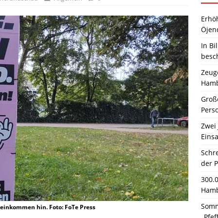
Erhö
Öjen
In Bi
besc
Zeuge
Hamb
Große
Pers
Zwei 
Einsa
Schr
der 
300.
Hamb
Somm
einkommen hin. Foto: FoTe Press
„Pfef