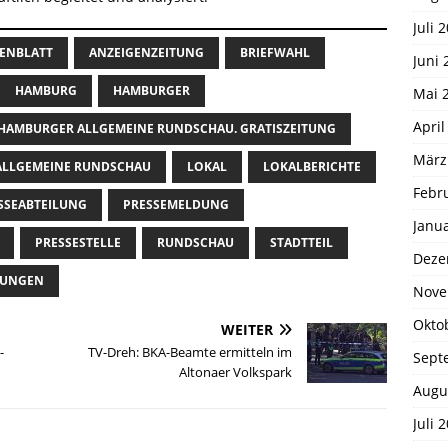
Juli 
ENBLATT
ANZEIGENZEITUNG
BRIEFWAHL
Juni 
HAMBURG
HAMBURGER
Mai 
April
HAMBURGER ALLGEMEINE RUNDSCHAU. GRATISZEITUNG
März
LLGEMEINE RUNDSCHAU
LOKAL
LOKALBERICHTE
Febr
SSEABTEILUNG
PRESSEMELDUNG
Janu
PRESSESTELLE
RUNDSCHAU
STADTTEIL
Deze
TUNGEN
Nove
Okto
WEITER
-
TV-Dreh: BKA-Beamte ermitteln im
Sept
Altonaer Volkspark
Augu
Juli 