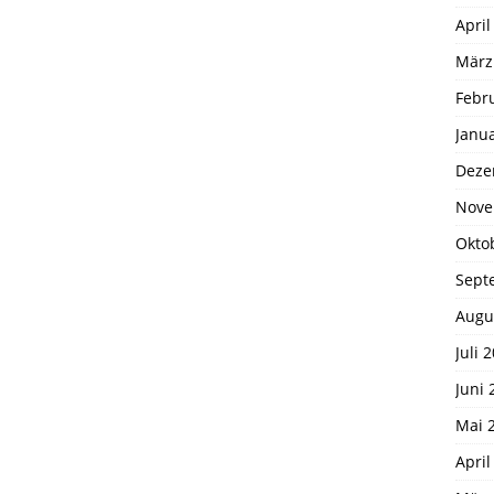
April
März
Febr
Janu
Deze
Nove
Okto
Sept
Augu
Juli 
Juni 
Mai 
April