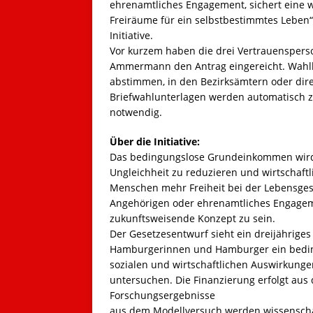
ehrenamtliches Engagement, sichert eine wü
Freiräume für ein selbstbestimmtes Leben
Initiative.
Vor kurzem haben die drei Vertrauensper
Ammermann den Antrag eingereicht. Wahlbe
abstimmen, in den Bezirksämtern oder dire
Briefwahlunterlagen werden automatisch zug
notwendig.
Über die Initiative:
Das bedingungslose Grundeinkommen wird we
Ungleichheit zu reduzieren und wirtschaftli
Menschen mehr Freiheit bei der Lebensges
Angehörigen oder ehrenamtliches Engageme
zukunftsweisende Konzept zu sein.
Der Gesetzesentwurf sieht ein dreijähriges
Hamburgerinnen und Hamburger ein beding
sozialen und wirtschaftlichen Auswirkun
untersuchen. Die Finanzierung erfolgt au
Forschungsergebnisse
aus dem Modellversuch werden wissenschaft