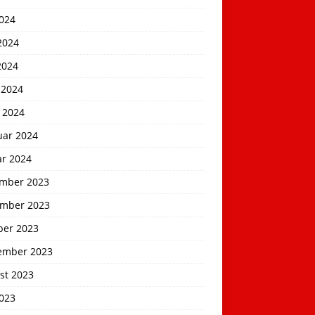
2024
2024
2024
 2024
 2024
uar 2024
ar 2024
mber 2023
mber 2023
ber 2023
ember 2023
st 2023
2023