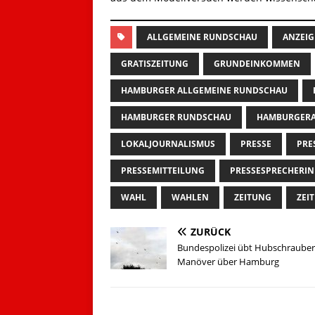
ALLGEMEINE RUNDSCHAU
ANZEIG
GRATISZEITUNG
GRUNDEINKOMMEN
HAMBURGER ALLGEMEINE RUNDSCHAU
HAMBURGER RUNDSCHAU
HAMBURGERA
LOKALJOURNALISMUS
PRESSE
PRE
PRESSEMITTEILUNG
PRESSESPRECHERIN
WAHL
WAHLEN
ZEITUNG
ZEI
ZURÜCK
Bundespolizei übt Hubschrauber
Manöver über Hamburg