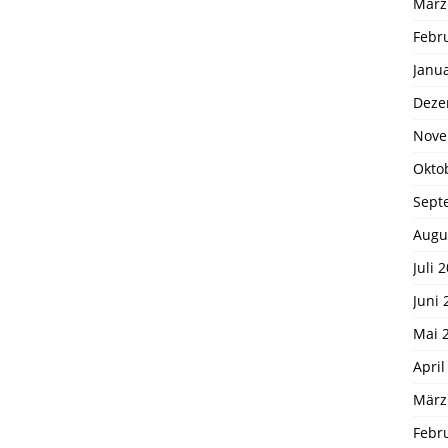
März
Febr
Janu
Deze
Nove
Okto
Sept
Augu
Juli 
Juni 
Mai 
April
März
Febr