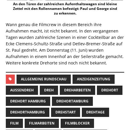
An den Türen der zahlreichen Aufenthaltswagen sind kleine
Zettel mit den Rollennamen befestigt: Paul und George sind
zu erkennen.
Wann genau die Filmcrew in diesem Bereich ihre
Aufnahmen macht, ist nicht bekannt. In den vergangenen
Tagen wurden zahlreiche Szenen in einer Cockteilbar an der
Ecke Clemens-Schultz-Straße und Detlev-Bremer-Straße auf
St. Paul gedreht. Am Donnerstag (11. Juni) wurden
Aufnahmen in einem Innenhof an der Seilerstraße gemacht.
Weitere konkrete Drehorte sind noch nicht bekannt.
ALLGEMEINE RUNDSCHAU
ANZEIGENZEITUNG
AUSSENDREH
DREH
DREHARBEITEN
DREHORT
DREHORT HAMBURG
DREHORTAMBURG
DREHORTHAMBURG
DREHSTART
DREHTAGE
FILM
FILMARBEITEN
FILMBLOCKER