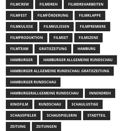
FILMCREW
FILMDREH
FILMDREHARBEITEN
FILMFEST
FILMFÖRDERUNG
FILMKLAPPE
FILMKULISSE
FILMKULISSEN
FILMPREMIERE
FILMPRODUKTION
FILMSET
FILMSZENE
FILMTEAM
GRATISZEITUNG
HAMBURG
HAMBURGER
HAMBURGER ALLGEMEINE RUNDSCHAU
HAMBURGER ALLGEMEINE RUNDSCHAU. GRATISZEITUNG
HAMBURGER RUNDSCHAU
HAMBURGERALLGEMEINE RUNDSCHAU
INNENDREH
KINOFILM
RUNDSCHAU
SCHAULUSTIGE
SCHAUSPIELER
SCHAUSPIELERIN
STADTTEIL
ZEITUNG
ZEITUNGEN