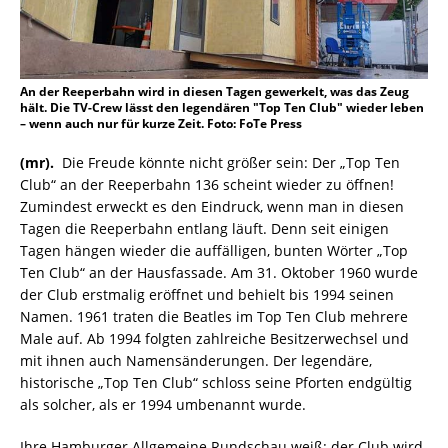
An der Reeperbahn wird in diesen Tagen gewerkelt, was das Zeug
hält. Die TV-Crew lässt den legendären "Top Ten Club" wieder leben
– wenn auch nur für kurze Zeit. Foto: FoTe Press
(mr).
Die Freude könnte nicht größer sein: Der „Top Ten
Club“ an der Reeperbahn 136 scheint wieder zu öffnen!
Zumindest erweckt es den Eindruck, wenn man in diesen
Tagen die Reeperbahn entlang läuft. Denn seit einigen
Tagen hängen wieder die auffälligen, bunten Wörter „Top
Ten Club“ an der Hausfassade. Am 31. Oktober 1960 wurde
der Club erstmalig eröffnet und behielt bis 1994 seinen
Namen. 1961 traten die Beatles im Top Ten Club mehrere
Male auf. Ab 1994 folgten zahlreiche Besitzerwechsel und
mit ihnen auch Namensänderungen. Der legendäre,
historische „Top Ten Club“ schloss seine Pforten endgültig
als solcher, als er 1994 umbenannt wurde.
Ihre Hamburger Allgemeine Rundschau weiß: der Club wird