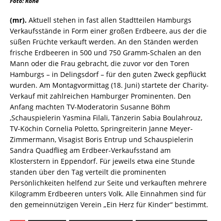
Foto: Röhe
(mr).
Aktuell stehen in fast allen Stadtteilen Hamburgs
Verkaufsstände in Form einer großen Erdbeere, aus der die
süßen Früchte verkauft werden. An den Ständen werden
frische Erdbeeren in 500 und 750 Gramm-Schalen an den
Mann oder die Frau gebracht, die zuvor vor den Toren
Hamburgs – in Delingsdorf – für den guten Zweck gepflückt
wurden. Am Montagvormittag (18. Juni) startete der Charity-
Verkauf mit zahlreichen Hamburger Prominenten. Den
Anfang machten TV-Moderatorin Susanne Böhm
,Schauspielerin Yasmina Filali, Tänzerin Sabia Boulahrouz,
TV-Köchin Cornelia Poletto, Springreiterin Janne Meyer-
Zimmermann, Visagist Boris Entrup und Schauspielerin
Sandra Quadflieg am Erdbeer-Verkaufsstand am
Klosterstern in Eppendorf. Für jeweils etwa eine Stunde
standen über den Tag verteilt die prominenten
Persönlichkeiten helfend zur Seite und verkauften mehrere
Kilogramm Erdbeeren unters Volk. Alle Einnahmen sind für
den gemeinnützigen Verein „Ein Herz für Kinder“ bestimmt.