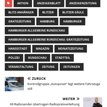
AKTION
ANZEIGENBLATT
ANZEIGENZEITUNG
BLITZ-ANHÄNGER
BLITZER
BLITZER-SÄULE
GRATISZEITUNG
HAMBURG
HAMBURGER
HAMBURGER ALLGEMEINE RUNDSCHAU
HAMBURGER ALLGEMEINE RUNDSCHAU. GRATISZEITUNG
HANSESTADT
MAGAZIN
MONATSZEITUNG
POLIZEI
RUNDSCHAU
STADTTEIL
VERANSTALTUNG
ZEITUNG
ZEITUNGEN
ZURÜCK
Kontrollgruppe „Autoposer“ legt weitere Fahrzeuge
still
WEITER
69 Radiosender übertragen Radiopreisverleihung