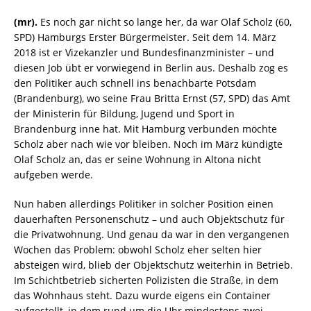
(mr).
Es noch gar nicht so lange her, da war Olaf Scholz (60,
SPD) Hamburgs Erster Bürgermeister. Seit dem 14. März
2018 ist er Vizekanzler und Bundesfinanzminister – und
diesen Job übt er vorwiegend in Berlin aus. Deshalb zog es
den Politiker auch schnell ins benachbarte Potsdam
(Brandenburg), wo seine Frau Britta Ernst (57, SPD) das Amt
der Ministerin für Bildung, Jugend und Sport in
Brandenburg inne hat. Mit Hamburg verbunden möchte
Scholz aber nach wie vor bleiben. Noch im März kündigte
Olaf Scholz an, das er seine Wohnung in Altona nicht
aufgeben werde.
Nun haben allerdings Politiker in solcher Position einen
dauerhaften Personenschutz – und auch Objektschutz für
die Privatwohnung. Und genau da war in den vergangenen
Wochen das Problem: obwohl Scholz eher selten hier
absteigen wird, blieb der Objektschutz weiterhin in Betrieb.
Im Schichtbetrieb sicherten Polizisten die Straße, in dem
das Wohnhaus steht. Dazu wurde eigens ein Container
aufgestellt, in dem rund um die Uhr mindestens zwei