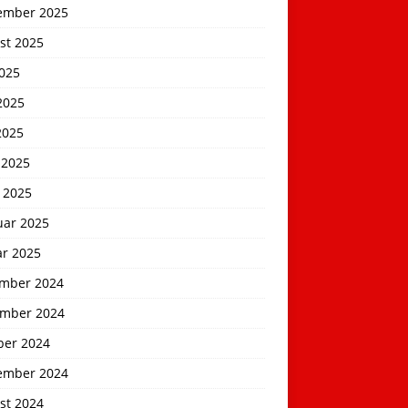
ember 2025
st 2025
2025
2025
2025
 2025
 2025
uar 2025
ar 2025
mber 2024
mber 2024
ber 2024
ember 2024
st 2024