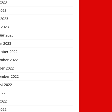
2023
2023
 2023
 2023
uar 2023
ar 2023
mber 2022
mber 2022
ber 2022
ember 2022
st 2022
2022
2022
2022