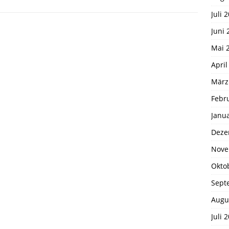
Juli 
Juni 
Mai 
April
März
Febr
Janu
Deze
Nove
Okto
Sept
Augu
Juli 