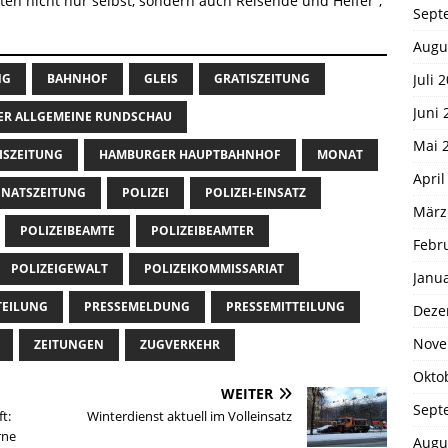
lten nicht nur selbst, sondern auch Reisende und Helfer“,
Sept
Augu
Juli 
NG
BAHNHOF
GLEIS
GRATISZEITUNG
Juni 
R ALLGEMEINE RUNDSCHAU
Mai 
ISZEITUNG
HAMBURGER HAUPTBAHNHOF
MONAT
April
NATSZEITUNG
POLIZEI
POLIZEI-EINSATZ
März
POLIZEIBEAMTE
POLIZEIBEAMTER
Febr
POLIZEIGEWALT
POLIZEIKOMMISSARIAT
Janu
TEILUNG
PRESSEMELDUNG
PRESSEMITTEILUNG
Deze
Nove
ZEITUNGEN
ZUGVERKEHR
Okto
WEITER
Sept
t:
Winterdienst aktuell im Volleinsatz
rne
Augu