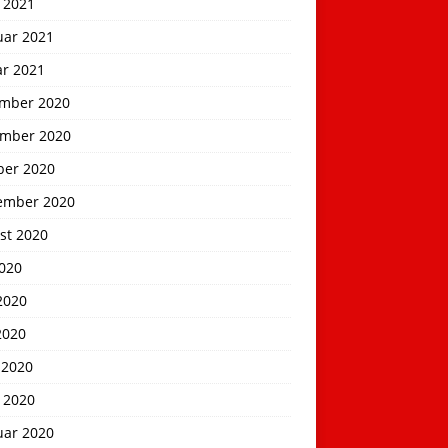
 2021
uar 2021
ar 2021
mber 2020
mber 2020
ber 2020
ember 2020
st 2020
2020
2020
2020
 2020
 2020
uar 2020