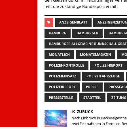
den Gleisen durch ihr leichtsinniges Verha
teilt die zuständige Bundespolizei mit.
ANZEIGENBLATT
ANZEIGENZEITU
HAMBURG
HAMBURGER
HAMBURGE
HAMBURGER ALLGEMEINE RUNDSCHAU. GRAT
MONATLICH
MONATSMAGAZIN
MO
POLIZEI-KONTROLLE
POLIZEI-REPORT
POLIZEIEINSATZ
POLIZEIFAHRZEUGE
POLIZEIREPORT
PRESSE
PRESSEAB
PRESSESTELLE
STADTTEIL
ZEITUNG
ZURÜCK
Nach Einbruch in Bäckereigeschäf
zwei Festnahmen in Farmsen-Be