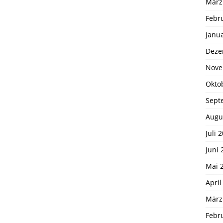
März
Febr
Janu
Deze
Nove
Okto
Sept
Augu
Juli 
Juni 
Mai 
April
März
Febr