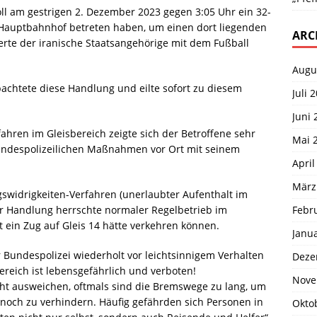
oll am gestrigen 2. Dezember 2023 gegen 3:05 Uhr ein 32-
Hauptbahnhof betreten haben, um einen dort liegenden
ARC
erte der iranische Staatsangehörige mit dem Fußball
Augu
bachtete diese Handlung und eilte sofort zu diesem
Juli 
Juni 
ahren im Gleisbereich zeigte sich der Betroffene sehr
Mai 
bundespolizeilichen Maßnahmen vor Ort mit seinem
April
März
widrigkeiten-Verfahren (unerlaubter Aufenthalt im
Febr
der Handlung herrschte normaler Regelbetrieb im
ein Zug auf Gleis 14 hätte verkehren können.
Janu
Bundespolizei wiederholt vor leichtsinnigem Verhalten
Deze
reich ist lebensgefährlich und verboten!
Nove
ht ausweichen, oftmals sind die Bremswege zu lang, um
 noch zu verhindern. Häufig gefährden sich Personen in
Okto