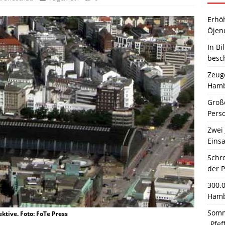
Erhö
Öjen
In Bi
besc
Zeuge
Hamb
Große
Pers
Zwei 
Einsa
Schr
der 
300.
Hamb
Somm
tive. Foto: FoTe Press
„Pfef