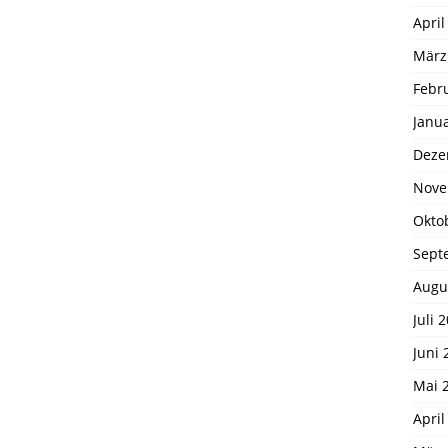
April
März
Febr
Janu
Deze
Nove
Okto
Sept
Augu
Juli 
Juni 
Mai 
April