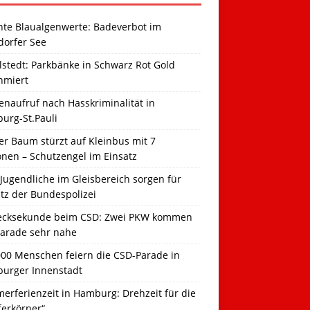
hte Blaualgenwerte: Badeverbot im
dorfer See
llstedt: Parkbänke in Schwarz Rot Gold
hmiert
naufruf nach Hasskriminalität in
urg-St.Pauli
r Baum stürzt auf Kleinbus mit 7
onen – Schutzengel im Einsatz
Jugendliche im Gleisbereich sorgen für
tz der Bundespolizei
ecksekunde beim CSD: Zwei PKW kommen
Parade sehr nahe
000 Menschen feiern die CSD-Parade in
urger Innenstadt
erferienzeit in Hamburg: Drehzeit für die
ferkörner“