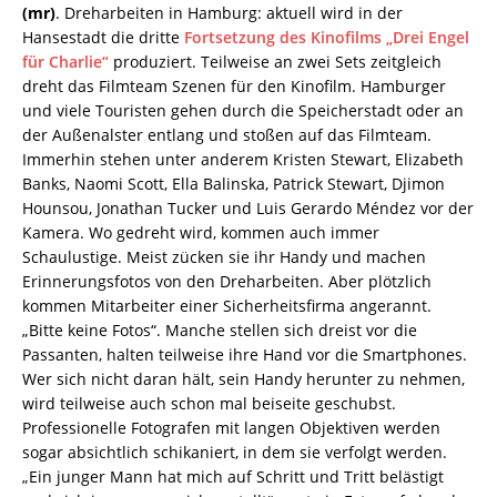
(mr)
. Dreharbeiten in Hamburg: aktuell wird in der
Hansestadt die dritte
Fortsetzung des Kinofilms „Drei Engel
für Charlie“
produziert. Teilweise an zwei Sets zeitgleich
dreht das Filmteam Szenen für den Kinofilm. Hamburger
und viele Touristen gehen durch die Speicherstadt oder an
der Außenalster entlang und stoßen auf das Filmteam.
Immerhin stehen unter anderem Kristen Stewart, Elizabeth
Banks, Naomi Scott, Ella Balinska, Patrick Stewart, Djimon
Hounsou, Jonathan Tucker und Luis Gerardo Méndez vor der
Kamera. Wo gedreht wird, kommen auch immer
Schaulustige. Meist zücken sie ihr Handy und machen
Erinnerungsfotos von den Dreharbeiten. Aber plötzlich
kommen Mitarbeiter einer Sicherheitsfirma angerannt.
„Bitte keine Fotos“. Manche stellen sich dreist vor die
Passanten, halten teilweise ihre Hand vor die Smartphones.
Wer sich nicht daran hält, sein Handy herunter zu nehmen,
wird teilweise auch schon mal beiseite geschubst.
Professionelle Fotografen mit langen Objektiven werden
sogar absichtlich schikaniert, in dem sie verfolgt werden.
„Ein junger Mann hat mich auf Schritt und Tritt belästigt