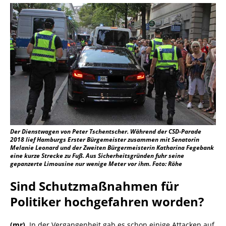
Der Dienstwagen von Peter Tschentscher. Während der CSD-Parade
2018 lief Hamburgs Erster Bürgemeister zusammen mit Senatorin
Melanie Leonard und der Zweiten Bürgermeisterin Katharina Fegebank
eine kurze Strecke zu Fuß. Aus Sicherheitsgründen fuhr seine
gepanzerte Limousine nur wenige Meter vor ihm. Foto: Röhe
Sind Schutzmaßnahmen für
Politiker hochgefahren worden?
(mr).
In der Vergangenheit gab es schon einige Attacken auf