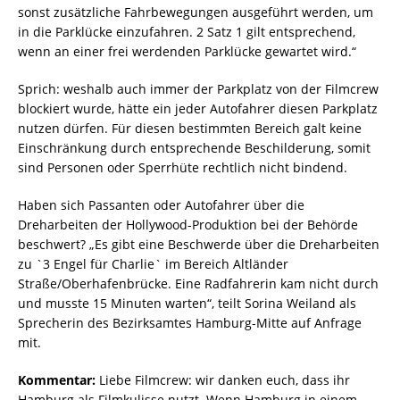
sonst zusätzliche Fahrbewegungen ausgeführt werden, um
in die Parklücke einzufahren.
2 Satz
1 gilt entsprechend,
wenn an einer frei werdenden Parklücke gewartet wird.“
Sprich: weshalb auch immer der Parkplatz von der Filmcrew
blockiert wurde, hätte ein jeder Autofahrer diesen Parkplatz
nutzen dürfen. Für diesen bestimmten Bereich galt keine
Einschränkung durch entsprechende Beschilderung, somit
sind Personen oder Sperrhüte rechtlich nicht bindend.
Haben sich Passanten oder Autofahrer über die
Dreharbeiten der Hollywood-Produktion bei der Behörde
beschwert? „Es gibt eine Beschwerde über die Dreharbeiten
zu `3 Engel für Charlie` im Bereich Altländer
Straße/Oberhafenbrücke. Eine Radfahrerin kam nicht durch
und musste 15 Minuten warten“, teilt Sorina Weiland als
Sprecherin des Bezirksamtes Hamburg-Mitte auf Anfrage
mit.
Kommentar:
Liebe Filmcrew: wir danken euch, dass ihr
Hamburg als Filmkulisse nutzt. Wenn Hamburg in einem