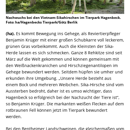
Nachwuchs bei den Vietnam-Sikahirschen im Tierpark Hagenbeck.
Foto: ha/Hagenbecks Tierpark/Götz Berlik
(ha).
Es kommt Bewegung ins Gehege, als Reviertierpfleger
Benjamin Krüger mit einer großen Schubkarre voll leckerem,
grünen Gras vorbeikommt. Auch die Kleinsten der Sika-
Herde lassen es sich schmecken. Ganze 8 Rehkitze sind seit
März auf die Welt gekommen und können gemeinsam mit
den Weißnackenkranichen und Hirschziegenantilopen im
Gehege bewundert werden. Seitdem hüpfen sie umher und
erkunden ihre Umgebung. „Unsere Herde besteht aus
einem Bock und mehreren Weibchen. Sika-Hirsche sind vom
Aussterben bedroht, daher ist es umso wichtiger, dass
Hagenbeck so erfolgreich bei der Nachzucht der Tiere ist“,
so Benjamin Krüger. Die markanten weißen Flecken auf dem
rotbraunen Fell können jetzt im Tierpark bewundert
werden.
Bei den Bentheimer Landschweinen, die gleichermaßen vom