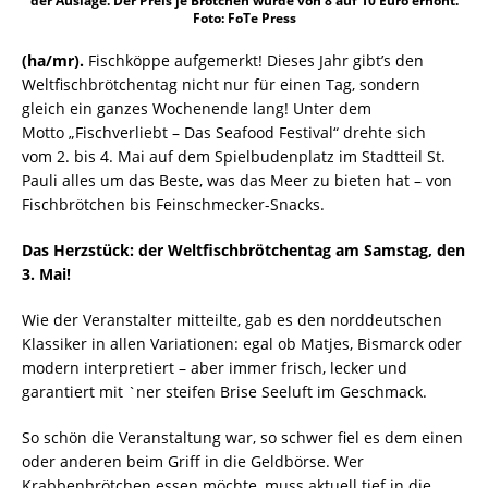
der Auslage. Der Preis je Brötchen wurde von 8 auf 10 Euro erhöht.
Foto: FoTe Press
(ha/mr).
Fischköppe aufgemerkt! Dieses Jahr gibt’s den
Weltfischbrötchentag nicht nur für einen Tag, sondern
gleich ein ganzes Wochenende lang! Unter dem
Motto „Fischverliebt – Das Seafood Festival“ drehte sich
vom 2. bis 4. Mai auf dem Spielbudenplatz im Stadtteil St.
Pauli alles um das Beste, was das Meer zu bieten hat – von
Fischbrötchen bis Feinschmecker-Snacks.
Das Herzstück: der Weltfischbrötchentag am Samstag, den
3. Mai!
Wie der Veranstalter mitteilte, gab es den norddeutschen
Klassiker in allen Variationen: egal ob Matjes, Bismarck oder
modern interpretiert – aber immer frisch, lecker und
garantiert mit `ner steifen Brise Seeluft im Geschmack.
So schön die Veranstaltung war, so schwer fiel es dem einen
oder anderen beim Griff in die Geldbörse. Wer
Krabbenbrötchen essen möchte, muss aktuell tief in die