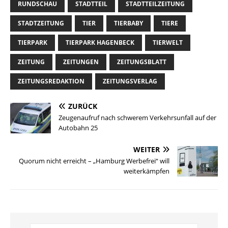
RUNDSCHAU
STADTTEIL
STADTTEILZEITUNG
STADTZEITUNG
TIER
TIERBABY
TIERE
TIERPARK
TIERPARK HAGENBECK
TIERWELT
ZEITUNG
ZEITUNGEN
ZEITUNGSBLATT
ZEITUNGSREDAKTION
ZEITUNGSVERLAG
ZURÜCK
Zeugenaufruf nach schwerem Verkehrsunfall auf der
Autobahn 25
WEITER
Quorum nicht erreicht – „Hamburg Werbefrei“ will
weiterkämpfen