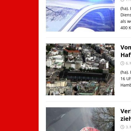
(ha).
Diens
als w
400 
Vom
Haf
6.
(ha).
16 Uh
Hamb
Ver
zie
3.