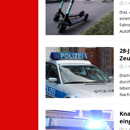
7.
(ha).
einen
Fahre
Autof
28-
Zeu
7.
(ha/n
durc
leben
Nach
Kna
ein
7.