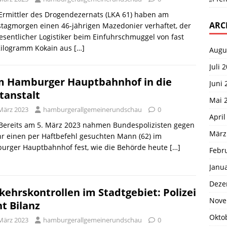
 Ermittler des Drogendezernats (LKA 61) haben am
ARC
tagmorgen einen 46-jährigen Mazedonier verhaftet, der
esentlicher Logistiker beim Einfuhrschmuggel von fast
Kilogramm Kokain aus
[…]
Augu
Juli 
 Hamburger Hauptbahnhof in die
Juni 
tanstalt
Mai 
 März 2023
hamburgerallgemeinerundschau
0
April
 Bereits am 5. März 2023 nahmen Bundespolizisten gegen
März
r einen per Haftbefehl gesuchten Mann (62) im
urger Hauptbahnhof fest, wie die Behörde heute
[…]
Febr
Janu
Deze
kehrskontrollen im Stadtgebiet: Polizei
Nove
ht Bilanz
Okto
 März 2023
hamburgerallgemeinerundschau
0