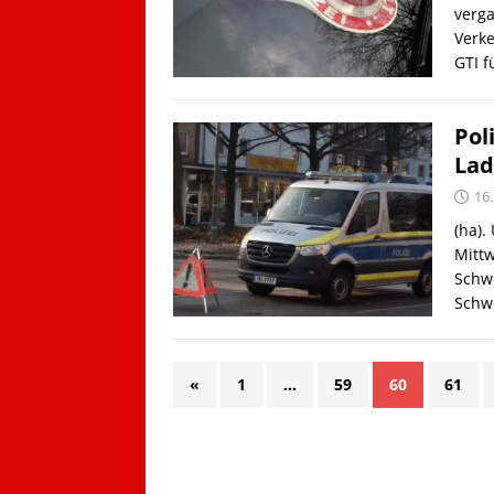
verga
Verke
GTI 
Pol
Lad
16
(ha).
Mittw
Schw
Schw
«
1
…
59
60
61