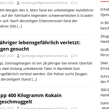
 März 2023
hamburgerallgemeinerundschau
0
Erhö
 Am Morgen des 6. März fand ein unbeteiligter Autofahrer
Öjen
 auf der Fahrbahn liegenden schwerverletzten E-Scooter-
r auf. Nach derzeitigen Erkenntnissen fand der
In Bi
ahrer (50)
[…]
besc
Zeuge
Hamb
Jähriger lebensgefährlich verletzt:
gen gesucht
Große
Pers
 März 2023
hamburgerallgemeinerundschau
0
Zwei 
p). Sonntagmorgen ist ein 28-Jähriger bei einem Überfall
Einsa
h zwei bislang unbekannte Täter in Barmbek-Süd
sgefährlich verletzt worden. Die Polizei sucht Zeugen.
Schr
 derzeitigem Stand
[…]
der 
300.
pp 400 Kilogramm Kokain
Hamb
geschmuggelt
Somm
„Pfef
 März 2023
hamburgerallgemeinerundschau
0