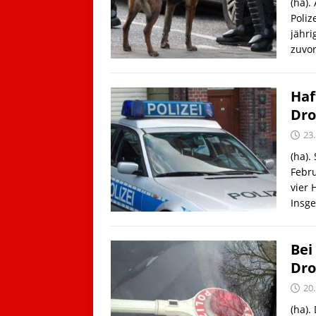
(ha)
Poliz
jähri
zuvor
Haf
Dro
23
(ha).
Febr
vier 
Insg
Bei
Dro
20
(ha).