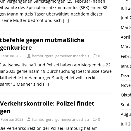
. Am vergangenen Samstagmorgen (25. Februar) haben
eibeamte des Spezialeinsatzkommandos (SEK) einen 38-
Juli 
gen Mann mittels Taser überwältigt, nachdem dieser
Juni 
 seine Mutter bedroht und sich
[…]
Mai 
April
tbefehle gegen mutmaßliche
genkuriere
März
. Februar 2023
hamburgerallgemeinerundschau
0
Febr
 Staatsanwaltschaft und Polizei haben am Morgen des 22.
Janu
uar 2023 gemeinsam 19 Durchsuchungsbeschlüsse sowie
Deze
Haftbefehle im Hamburger Stadtgebiet vollstreckt.
esamt 13 Männer sind
[…]
Nove
Okto
 Verkehrskontrolle: Polizei findet
Sept
gen
Augu
. Februar 2023
hamburgerallgemeinerundschau
0
Juli 
 Die Verkehrsdirektion der Polizei Hamburg hat am