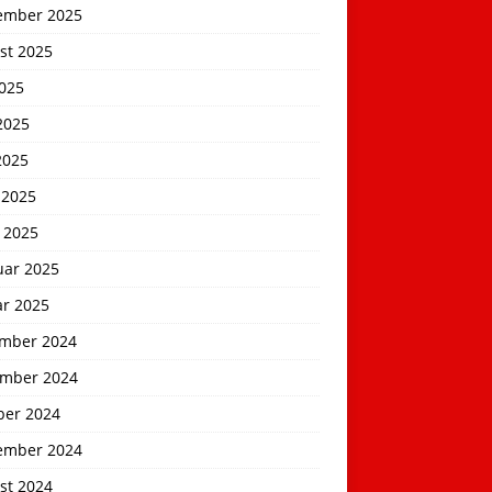
ember 2025
st 2025
2025
2025
2025
 2025
 2025
uar 2025
ar 2025
mber 2024
mber 2024
ber 2024
ember 2024
st 2024