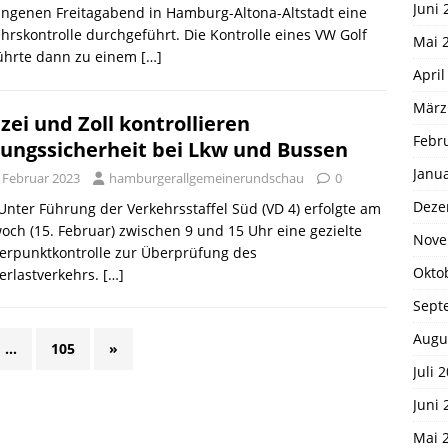
Juni 
ngenen Freitagabend in Hamburg-Altona-Altstadt eine
hrskontrolle durchgeführt. Die Kontrolle eines VW Golf
Mai 
führte dann zu einem
[…]
April
März
izei und Zoll kontrollieren
Febr
ungssicherheit bei Lkw und Bussen
Janu
. Februar 2023
hamburgerallgemeinerundschau
0
Deze
 Unter Führung der Verkehrsstaffel Süd (VD 4) erfolgte am
och (15. Februar) zwischen 9 und 15 Uhr eine gezielte
Nove
erpunktkontrolle zur Überprüfung des
Okto
erlastverkehrs.
[…]
Sept
Augu
…
105
»
Juli 
Juni 
Mai 