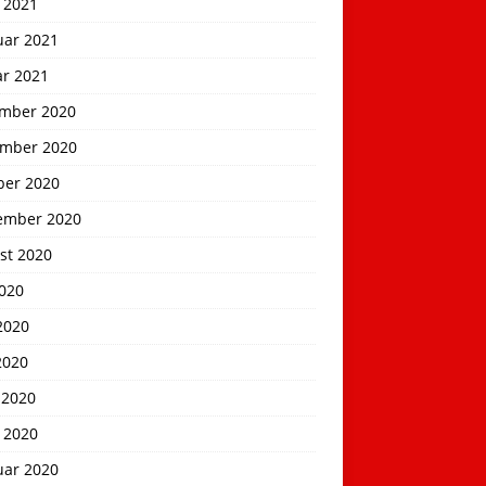
 2021
uar 2021
ar 2021
mber 2020
mber 2020
ber 2020
ember 2020
st 2020
2020
2020
2020
 2020
 2020
uar 2020