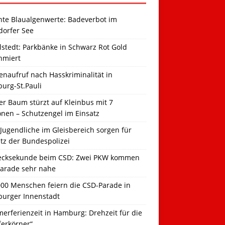
hte Blaualgenwerte: Badeverbot im
dorfer See
llstedt: Parkbänke in Schwarz Rot Gold
hmiert
naufruf nach Hasskriminalität in
urg-St.Pauli
r Baum stürzt auf Kleinbus mit 7
onen – Schutzengel im Einsatz
Jugendliche im Gleisbereich sorgen für
tz der Bundespolizei
ecksekunde beim CSD: Zwei PKW kommen
Parade sehr nahe
000 Menschen feiern die CSD-Parade in
urger Innenstadt
erferienzeit in Hamburg: Drehzeit für die
ferkörner“