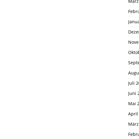
März
Febr
Janu
Deze
Nove
Okto
Sept
Augu
Juli 
Juni 
Mai 
April
März
Febr