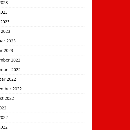
2023
2023
 2023
 2023
uar 2023
ar 2023
mber 2022
mber 2022
ber 2022
ember 2022
st 2022
2022
2022
2022