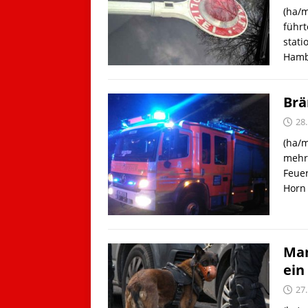
(ha/m
führt
stati
Hamb
Brä
28
(ha/m
mehr
Feuer
Hor
Man
ein
27