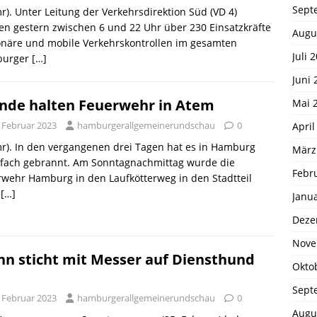
Sept
r). Unter Leitung der Verkehrsdirektion Süd (VD 4)
en gestern zwischen 6 und 22 Uhr über 230 Einsatzkräfte
Augu
onäre und mobile Verkehrskontrollen im gesamten
Juli 
urger
[…]
Juni 
nde halten Feuerwehr in Atem
Mai 
. Februar 2023
hamburgerallgemeinerundschau
0
April
r). In den vergangenen drei Tagen hat es in Hamburg
März
fach gebrannt. Am Sonntagnachmittag wurde die
Febr
wehr Hamburg in den Laufkötterweg in den Stadtteil
n
[…]
Janu
Deze
Nove
n sticht mit Messer auf Diensthund
Okto
Sept
. Februar 2023
hamburgerallgemeinerundschau
0
Augu