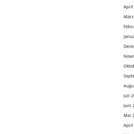
April
März
Febr
Janu
Deze
Nove
Okto
Sept
Augu
Juli 
Juni 
Mai 
April