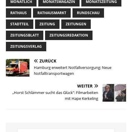
MONATLICH
MONATSMAGAZIN
MONATSZEITUNG
RATHAUS
RATHAUSMARKT
RUNDSCHAU
STADTTEIL
ZEITUNG
ZEITUNGEN
ZEITUNGSBLATT
ZEITUNGSREDAKTION
ZEITUNGSVERLAG
ZURÜCK
Hamburg erweitert Notfallversorgung: Neue
Notfalltransportwagen
WEITER
„Horst Schlämmer sucht das Glück“: Filmarbeiten
mit Hape Kerkeling