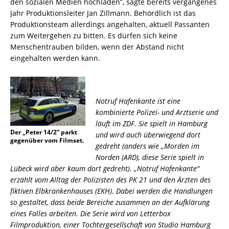
den sozialen Medien hochladen”, sagte bereits vergangenes
Jahr Produktionsleiter Jan Zillmann. Behördlich ist das
Produktionsteam allerdings angehalten, aktuell Passanten
zum Weitergehen zu bitten. Es dürfen sich keine
Menschentrauben bilden, wenn der Abstand nicht
eingehalten werden kann.
Notruf Hafenkante ist eine
kombinierte Polizei- und Arztserie und
läuft im ZDF. Sie spielt in Hamburg
Der „Peter 14/2“ parkt
und wird auch überwiegend dort
gegenüber vom Filmset.
gedreht (anders wie „Morden im
Norden (ARD), diese Serie spielt in
Lübeck wird aber kaum dort gedreht). „Notruf Hafenkante“
erzählt vom Alltag der Polizisten des PK 21 und den Ärzten des
fiktiven Elbkrankenhauses (EKH). Dabei werden die Handlungen
so gestaltet, dass beide Bereiche zusammen an der Aufklärung
eines Falles arbeiten. Die Serie wird von Letterbox
Filmproduktion, einer Tochtergesellschaft von Studio Hamburg