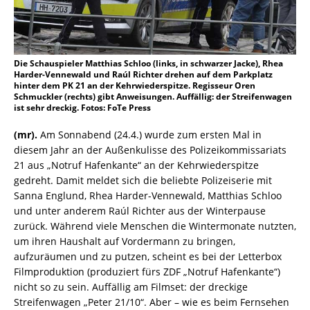
Die Schauspieler Matthias Schloo (links, in schwarzer Jacke), Rhea
Harder-Vennewald und Raúl Richter drehen auf dem Parkplatz
hinter dem PK 21 an der Kehrwiederspitze. Regisseur Oren
Schmuckler (rechts) gibt Anweisungen. Auffällig: der Streifenwagen
ist sehr dreckig. Fotos: FoTe Press
(mr).
Am Sonnabend (24.4.) wurde zum ersten Mal in
diesem Jahr an der Außenkulisse des Polizeikommissariats
21 aus „Notruf Hafenkante“ an der Kehrwiederspitze
gedreht. Damit meldet sich die beliebte Polizeiserie mit
Sanna Englund, Rhea Harder-Vennewald, Matthias Schloo
und unter anderem Raúl Richter aus der Winterpause
zurück. Während viele Menschen die Wintermonate nutzten,
um ihren Haushalt auf Vordermann zu bringen,
aufzuräumen und zu putzen, scheint es bei der Letterbox
Filmproduktion (produziert fürs ZDF „Notruf Hafenkante“)
nicht so zu sein. Auffällig am Filmset: der dreckige
Streifenwagen „Peter 21/10“. Aber – wie es beim Fernsehen