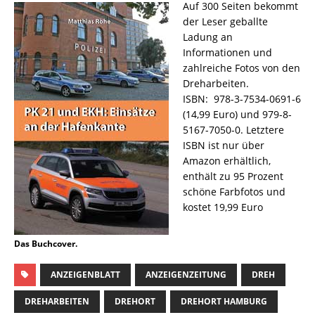
Auf 300 Seiten bekommt
der Leser geballte
Ladung an
Informationen und
zahlreiche Fotos von den
Dreharbeiten.
ISBN:
‎
978-3-7534-0691-6
(14,99 Euro) und 979-8-
5167-7050-0. Letztere
ISBN ist nur über
Amazon erhältlich,
enthält zu 95 Prozent
schöne Farbfotos und
kostet 19,99 Euro
Das Buchcover.
ANZEIGENBLATT
ANZEIGENZEITUNG
DREH
DREHARBEITEN
DREHORT
DREHORT HAMBURG