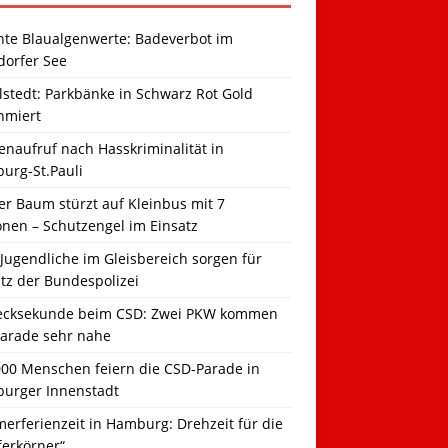
hte Blaualgenwerte: Badeverbot im
dorfer See
llstedt: Parkbänke in Schwarz Rot Gold
hmiert
naufruf nach Hasskriminalität in
urg-St.Pauli
r Baum stürzt auf Kleinbus mit 7
onen – Schutzengel im Einsatz
Jugendliche im Gleisbereich sorgen für
tz der Bundespolizei
ecksekunde beim CSD: Zwei PKW kommen
Parade sehr nahe
000 Menschen feiern die CSD-Parade in
urger Innenstadt
erferienzeit in Hamburg: Drehzeit für die
ferkörner“