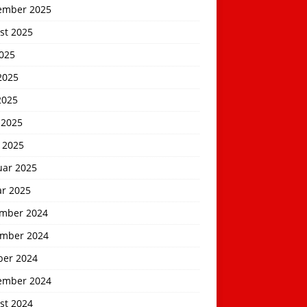
ember 2025
st 2025
2025
2025
2025
 2025
 2025
uar 2025
ar 2025
mber 2024
mber 2024
ber 2024
ember 2024
st 2024