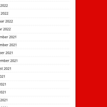
 2022
 2022
uar 2022
ar 2022
mber 2021
mber 2021
ber 2021
ember 2021
st 2021
2021
2021
2021
 2021