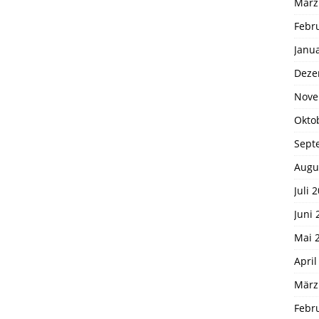
März
Febr
Janu
Deze
Nove
Okto
Sept
Augu
Juli 
Juni 
Mai 
April
März
Febr