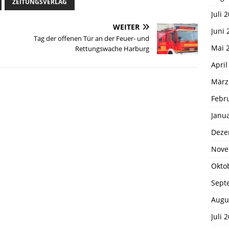
ZEITUNGSVERLAG
Juli 
WEITER
Juni 
Tag der offenen Tür an der Feuer- und
Mai 
Rettungswache Harburg
April
März
Febr
Janu
Deze
Nove
Okto
Sept
Augu
Juli 