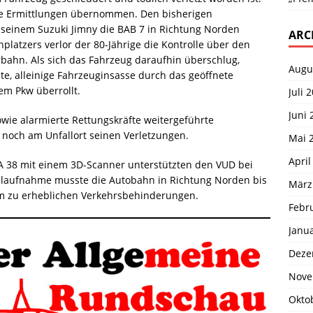
die Ermittlungen übernommen. Den bisherigen
t seinem Suzuki Jimny die BAB 7 in Richtung Norden
ARC
platzers verlor der 80-Jährige die Kontrolle über den
bahn. Als sich das Fahrzeug daraufhin überschlug,
Augu
te, alleinige Fahrzeuginsasse durch das geöffnete
m Pkw überrollt.
Juli 
Juni 
sowie alarmierte Rettungskräfte weitergeführte
noch am Unfallort seinen Verletzungen.
Mai 
April
A 38 mit einem 3D-Scanner unterstützten den VUD bei
allaufnahme musste die Autobahn in Richtung Norden bis
März
kam zu erheblichen Verkehrsbehinderungen.
Febr
Janu
Deze
Nove
Okto