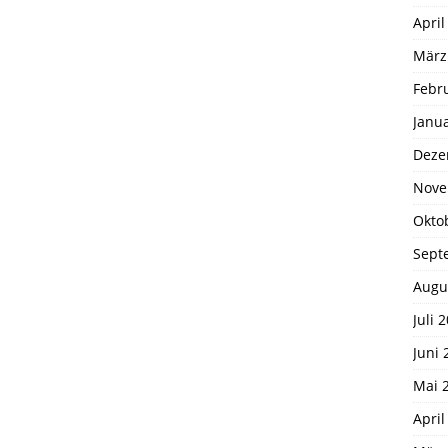
April
März
Febr
Janu
Deze
Nove
Okto
Sept
Augu
Juli 
Juni 
Mai 
April