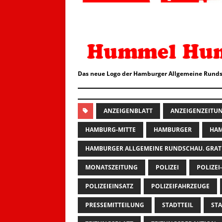
Das neue Logo der Hamburger Allgemeine Runds
ANZEIGENBLATT
ANZEIGENZEITU
HAMBURG-MITTE
HAMBURGER
HAM
HAMBURGER ALLGEMEINE RUNDSCHAU. GRAT
MONATSZEITUNG
POLIZEI
POLIZEI
POLIZEIEINSATZ
POLIZEIFAHRZEUGE
PRESSEMITTEILUNG
STADTTEIL
STA