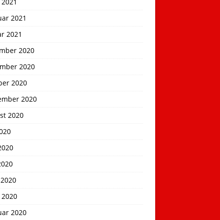
 2021
uar 2021
ar 2021
mber 2020
mber 2020
ber 2020
ember 2020
st 2020
2020
2020
2020
 2020
 2020
uar 2020