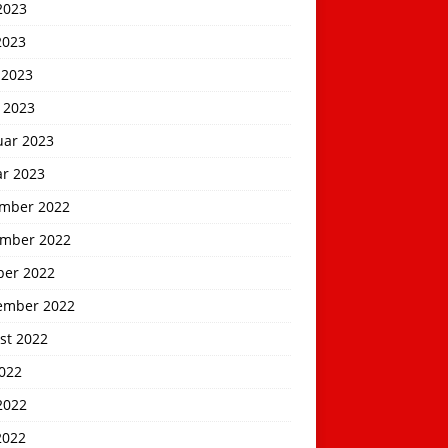
2023
2023
 2023
 2023
uar 2023
ar 2023
mber 2022
mber 2022
ber 2022
ember 2022
st 2022
2022
2022
2022