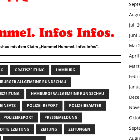
Sept
Augu
Juli 
Juni 
Mai 
chau mit dem Claim „Hummel Hummel. Infos Infos“.
April
März
NG
GRATISZEITUNG
HAMBURG
Febr
BURGER ALLGEMEINE RUNDSCHAU
Janu
ISZEITUNG
HAMBURGERALLGEMEINE RUNDSCHAU
Deze
-EINSATZ
POLIZEI-REPORT
POLIZEIBEAMTER
Nove
Okto
POLIZEIREPORT
PRESSEMELDUNG
Sept
DTTEILZEITUNG
ZEITUNG
ZEITUNGEN
Augu