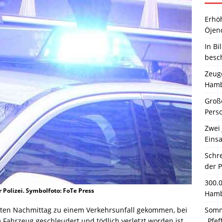
Erhö
Öjen
In Bi
besc
Zeuge
Hamb
Große
Pers
Zwei 
Einsa
Schr
der 
300.
 Polizei. Symbolfoto: FoTe Press
Hamb
Somm
päten Nachmittag zu einem Verkehrsunfall gekommen, bei
„Pfef
Fahrzeug geschleudert und tödlich verletzt worden ist.