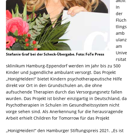
aktiv:
In
der
Flüch
tlings
amb
ulanz
am
Unive
Stefanie Graf bei der Scheck-Übergabe. Foto: FoTe Press
rsitat
sklinikum Hamburg-Eppendorf werden im Jahr bis zu 500
Kinder und Jugendliche ambulant versorgt. Das Projekt
,,HonigHelden!“ bietet Kindern psychotherapeutische Hilfe
direkt vor Ort in den Grundschulen an, die ohne
aufsuchende Therapien durch das Versorgungsnetz fallen
wurden. Das Projekt ist bisher einzigartig in Deutschland, da
Psychotherapien in Schulen im Gesundheitssystem nicht
vorge­ sehen sind. Als Anerkennung fur die herausragende
Arbeit erhielt Children for Tomorrow für das Projekt
,,HonigHeiden!“ den Hamburger Stiftungspreis 2021. ,,Es ist