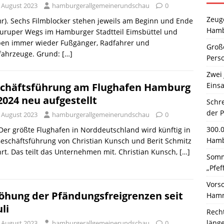
. August 2023
hamburgerallgemeinerundschau
0
Zeuge
r). Sechs Filmblocker stehen jeweils am Beginn und Ende
Hamb
Luruper Wegs im Hamburger Stadtteil Eimsbüttel und
pen immer wieder Fußgänger, Radfahrer und
Große
tfahrzeuge. Grund:
[…]
Pers
Zwei 
Einsa
chäftsführung am Flughafen Hamburg
2024 neu aufgestellt
Schr
der 
. August 2023
hamburgerallgemeinerundschau
0
300.
 Der größte Flughafen in Norddeutschland wird künftig in
Hamb
eschäftsführung von Christian Kunsch und Berit Schmitz
rt. Das teilt das Unternehmen mit. Christian Kunsch,
[…]
Somm
„Pfef
Vors
öhung der Pfändungsfreigrenzen seit
Hamm
uli
Rech
läng
. August 2023
hamburgerallgemeinerundschau
0