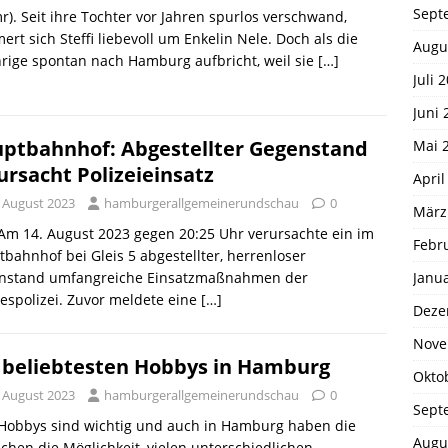
Sept
r). Seit ihre Tochter vor Jahren spurlos verschwand,
rt sich Steffi liebevoll um Enkelin Nele. Doch als die
Augu
hrige spontan nach Hamburg aufbricht, weil sie
[…]
Juli 
Juni 
ptbahnhof: Abgestellter Gegenstand
Mai 
ursacht Polizeieinsatz
April
. August 2023
hamburgerallgemeinerundschau
0
März
 Am 14. August 2023 gegen 20:25 Uhr verursachte ein im
Febr
bahnhof bei Gleis 5 abgestellter, herrenloser
Janu
nstand umfangreiche Einsatzmaßnahmen der
spolizei. Zuvor meldete eine
[…]
Deze
Nove
 beliebtesten Hobbys in Hamburg
Okto
. August 2023
hamburgerallgemeinerundschau
0
Sept
 Hobbys sind wichtig und auch in Hamburg haben die
Augu
hen die Möglichkeit, vielen unterschiedlichen