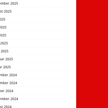
ember 2025
st 2025
2025
2025
2025
 2025
 2025
uar 2025
ar 2025
mber 2024
mber 2024
ber 2024
ember 2024
st 2024