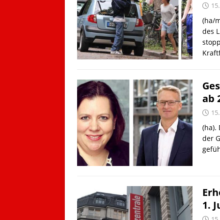
15
(ha/m
des 
stop
Kraf
Ges
ab 
15
(ha).
der G
gefüh
Erh
1. J
15