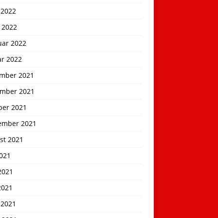
 2022
 2022
uar 2022
ar 2022
mber 2021
mber 2021
ber 2021
ember 2021
st 2021
2021
2021
2021
 2021