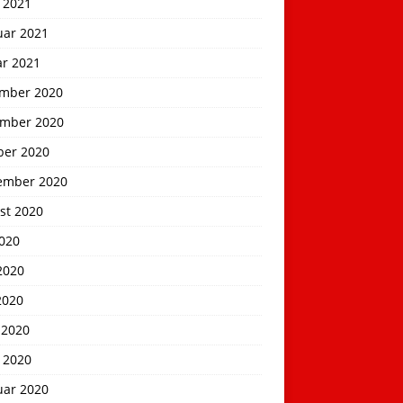
 2021
uar 2021
ar 2021
mber 2020
mber 2020
ber 2020
ember 2020
st 2020
2020
2020
2020
 2020
 2020
uar 2020