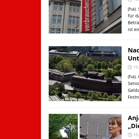
(ha).
für 
Betr
ist e
Nac
Unt
15
(ha).
Seni
Gelda
Fest
Anj
„Di
15