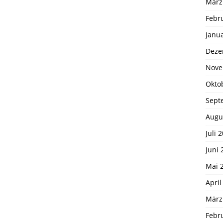
März
Febr
Janu
Deze
Nove
Okto
Sept
Augu
Juli 
Juni 
Mai 
April
März
Febr