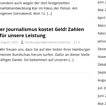
Juni 
sondere auch wegen der dort festgestellten
nalitätsentwicklung klar im Fokus der Polizei. Am
Mai 
angenen Sonnabend, dem 12.
[…]
April
März
er Journalismus kostet Geld! Zahlen
Febr
 für unsere Leistung
Janu
. August 2023
hamburgerallgemeinerundschau
0
Deze
 Wir freuen uns, dass Sie auf den Seiten Ihrer Hamburger
meinen Rundschau herum surfen. Dafür an dieser Stelle
Nove
kräftiges Danke. Sie bekommen auf unseren
[…]
Okto
Sept
Augu
Juli 
Juni 
Mai 