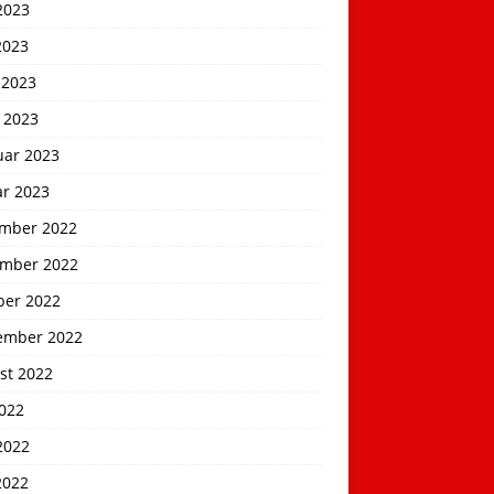
2023
2023
 2023
 2023
uar 2023
ar 2023
mber 2022
mber 2022
ber 2022
ember 2022
st 2022
2022
2022
2022