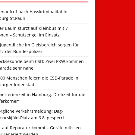
naufruf nach Hasskriminalität in
urg-St.Pauli
r Baum stürzt auf Kleinbus mit 7
onen – Schutzengel im Einsatz
Jugendliche im Gleisbereich sorgen für
tz der Bundespolizei
ecksekunde beim CSD: Zwei PKW kommen
Parade sehr nahe
000 Menschen feiern die CSD-Parade in
urger Innenstadt
erferienzeit in Hamburg: Drehzeit für die
ferkörner“
orgliche Verkehrsmeldung: Dag-
arskjöld-Platz am 6.8. gesperrt
t auf Reparatur kommt – Geräte müssen
er repariert werden