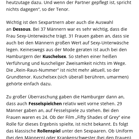
heutzutage dazu. Und wenn der Partner gepflegt ist, spricht
nichts dagegen“, so der Tenor.
Wichtig ist den Sexpartnern aber auch die Auswahl
an
Dessous
. Bei 37 Männern war es sehr wichtig, dass die
Frau Sexy-Unterwäsche trägt. 31 Frauen gaben an, dass sie
auch bei den Männern großen Wert auf Sexy-Unterwäsche
legen. Keineswegs aus der Mode geraten ist auch bei den
Hamburgern der
Kuschelsex
. So stehen einer heißen
Verführung und kuscheliger Zweisamkeit nichts im Wege.
Die „Rein-Raus-Nummer“ ist nicht mehr aktuell, so der
Grundtenor. Kuschelsex (sich überall berühren, umarmen)
gehörte einfach dazu.
Zu großer Überraschung gaben die Hamburger dann an,
dass auch
Fesselspielchen
relativ weit vorne stehen. 29
Männer gaben an, auf Fesselspiele zu stehen. Bei den
Frauen waren es 24. Ob der Film „Fifty Shades of Grey“ eine
Rolle für dieses Ergebnis spielte, ist nicht bekannt. Es folgt
das klassische
Rollenspiel
unter den Sexpaaren. Ob Uniform
(bei den Männern) oder Krankenschwester (bei den Frauen)