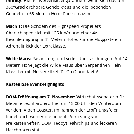
Infinity:
Hier ist Nervenkitzel garantiert, wenn sich das um
360°Grad drehbare Gondelkreuz und die loopenden
Gondeln in 65 Metern Höhe überschlagen.
Mach 1:
Die Gondeln des Highspeed-Propellers
überschlagen sich mit 125 km/h und einer 4g-
Beschleunigung in 41 Metern Höhe. Für die Fluggäste ein
Adrenalinkick der Extraklasse.
Wilde Maus:
Rasant, eng und voller Überraschungen: Auf 14
Metern Höhe jagt die Wilde Maus über Serpentinen – ein
Klassiker mit Nervenkitzel für Groß und Klein!
Kostenlose Event-Highlights
DOM-Eröffnung am 7. November:
Wirtschaftssenatorin Dr.
Melanie Leonhard eröffnet um 15.00 Uhr den Winterdom
vor dem Alpen Coaster. Im Rahmen der Eröffnungsfeier
findet auch wieder die beliebte Verlosung von
Freikartenheften, DOM-Teddys, Fahrchips und leckeren
Naschboxen statt.