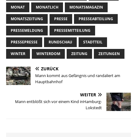
MONAT
MONATLICH
MONATSMAGAZIN
MONATSZEITUNG
PRESSE
PRESSEABTEILUNG
PRESSEMELDUNG
PRESSEMITTEILUNG
PRESSEPRESSE
RUNDSCHAU
STADTTEIL
WINTER
WINTERDOM
ZEITUNG
ZEITUNGEN
ZURÜCK
Mann kommt aus Gefängnis und randaliert am
Hauptbahnhof
WEITER
Mann entblößt sich vor einem Kind inHamburg-
Lokstedt