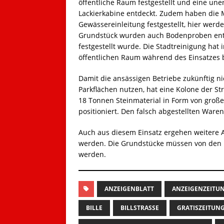
öffentliche Raum festgestellt und eine un
Lackierkabine entdeckt. Zudem haben die 
Gewässereinleitung festgestellt, hier werd
Grundstück wurden auch Bodenproben en
festgestellt wurde. Die Stadtreinigung hat
öffentlichen Raum während des Einsatzes b
Damit die ansässigen Betriebe zukünftig n
Parkflächen nutzen, hat eine Kolone der S
18 Tonnen Steinmaterial in Form von groß
positioniert. Den falsch abgestellten Ware
Auch aus diesem Einsatz ergehen weitere 
werden. Die Grundstücke müssen von den üb
werden.
ANZEIGENBLATT
ANZEIGENZEITU
BILLE
BILLSTRASSE
GRATISZEITUN