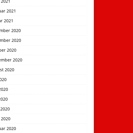
 2021
uar 2021
ar 2021
mber 2020
mber 2020
ber 2020
ember 2020
st 2020
2020
2020
2020
 2020
 2020
uar 2020