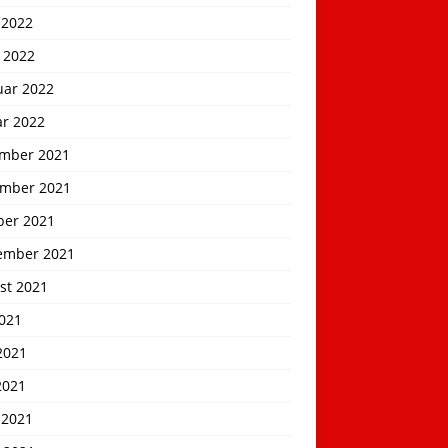
 2022
 2022
uar 2022
ar 2022
mber 2021
mber 2021
ber 2021
ember 2021
st 2021
2021
2021
2021
 2021