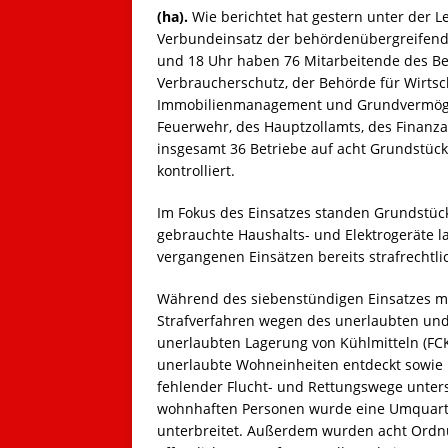
(ha).
Wie berichtet hat gestern unter der 
Verbundeinsatz der behördenübergreifende 
und 18 Uhr haben 76 Mitarbeitende des Be
Verbraucherschutz, der Behörde für Wirtsc
Immobilienmanagement und Grundvermögen,
Feuerwehr, des Hauptzollamts, des Finanz
insgesamt 36 Betriebe auf acht Grundstück
kontrolliert.
Im Fokus des Einsatzes standen Grundstüc
gebrauchte Haushalts- und Elektrogeräte l
vergangenen Einsätzen bereits strafrechtl
Während des siebenstündigen Einsatzes m
Strafverfahren wegen des unerlaubten und
unerlaubten Lagerung von Kühlmitteln (FCK
unerlaubte Wohneinheiten entdeckt sowie
fehlender Flucht- und Rettungswege unters
wohnhaften Personen wurde eine Umquartie
unterbreitet. Außerdem wurden acht Ordnu