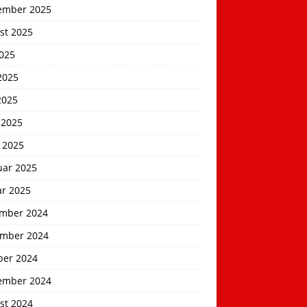
ember 2025
st 2025
2025
2025
2025
 2025
 2025
uar 2025
ar 2025
mber 2024
mber 2024
ber 2024
ember 2024
st 2024