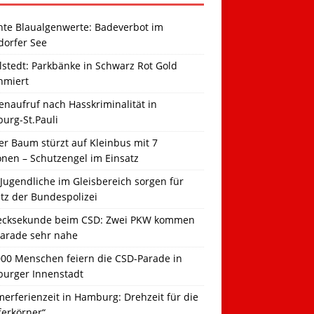
hte Blaualgenwerte: Badeverbot im
dorfer See
llstedt: Parkbänke in Schwarz Rot Gold
hmiert
naufruf nach Hasskriminalität in
urg-St.Pauli
r Baum stürzt auf Kleinbus mit 7
onen – Schutzengel im Einsatz
Jugendliche im Gleisbereich sorgen für
tz der Bundespolizei
ecksekunde beim CSD: Zwei PKW kommen
Parade sehr nahe
000 Menschen feiern die CSD-Parade in
urger Innenstadt
erferienzeit in Hamburg: Drehzeit für die
ferkörner“