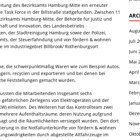
Leitung des Bezirksamts Hamburg-Mitte ein erneuter
Task Force in der Billstraße stattgefunden. Zwischen 11
ARC
zirksamts Hamburg-Mitte, der Behörde für Justiz und
haft und Innovation, des Landesbetriebs
Augu
 der Stadtreinigung Hamburg sowie der Polizei,
amts, der Steuerfahndung und von fördern & wohnen
Juli 
e im Industriegebiet Billbrook/ Rothenburgsort
Juni 
Mai 
ke, die schwerpunktmäßig Waren wie zum Beispiel Autos,
April
agern, recyclen und exportieren und bei denen bei
iche Feststellungen gemacht wurden.
März
Febr
ussten die Mitarbeitenden insgesamt sechs
 gefährlichen Zerlegens von Elektrogeräten und der
Janu
W) einleiten. Des Weiteren hat das Kontrollteam zwei
Deze
 mehrere Aufenthaltsräume, deren Nutzung aufgrund
agt und die Räumlichkeiten versiegelt wurden. Den dort
Nove
rung in die Notfallunterkünfte von fördern & wohnen
Okto
ngswidrigkeiten durch abgestellte Altfahrzeuge im