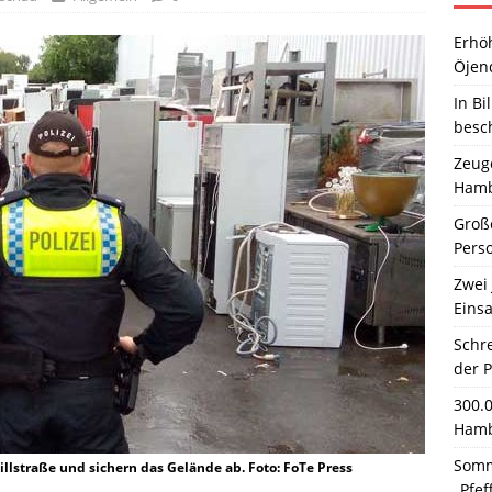
Erhö
Öjen
In Bi
besc
Zeuge
Hamb
Große
Pers
Zwei 
Einsa
Schr
der 
300.
Hamb
Somm
llstraße und sichern das Gelände ab. Foto: FoTe Press
„Pfef