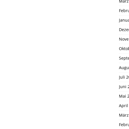
März
Febr
Janu
Deze
Nove
Okto
Sept
Augu
Juli 
Juni 
Mai 
April
März
Febr