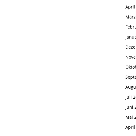
April
März
Febr
Janu
Deze
Nove
Okto
Sept
Augu
Juli 
Juni 
Mai 
April