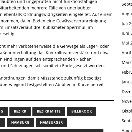
erlaubten und ungeprüften nicht funktionsfähigen
Sept
Mitarbeitenden mehrere Fälle von unerlaubter
Augu
en ebenfalls Ordnungswidrigkeiten eingeleitet. Auf einem
tnommen, da im Boden eine Gewässerverunreinigung
Juli 
 im Einsatzverlauf drei Kubikmeter Sperrmüll im
Juni 
eseitigt.
Mai 
icht mehr verbotenerweise die Gehwege als Lager- oder
April
traßenunterhaltung das Kontrollteam verstärkt und etwa
en Findlingen auf den entsprechenden Flächen
März
n und Fahrzeugen soll somit ein Ende gesetzt werden.
Febr
Anordnungen, damit Missstände zukünftig beseitigt
Janu
erwiegend festgestellten Abfällen in Kürze befreit
Deze
Nove
Okto
NG
BEZIRK
BEZIRK MITTE
BILLBROOK
Sept
G
HAMBURG
HAMBURGER
Augu