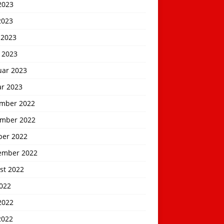
2023
2023
 2023
 2023
uar 2023
ar 2023
mber 2022
mber 2022
ber 2022
ember 2022
st 2022
2022
2022
2022