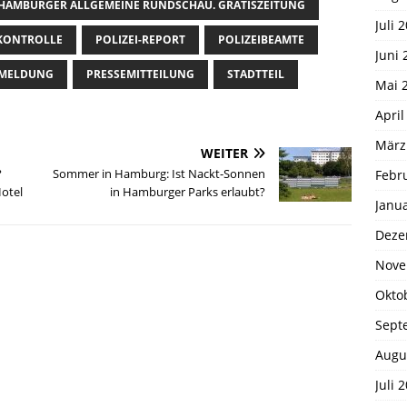
HAMBURGER ALLGEMEINE RUNDSCHAU. GRATISZEITUNG
Juli 
-KONTROLLE
POLIZEI-REPORT
POLIZEIBEAMTE
Juni 
EMELDUNG
PRESSEMITTEILUNG
STADTTEIL
Mai 
April
März
WEITER
?
Sommer in Hamburg: Ist Nackt-Sonnen
Febr
otel
in Hamburger Parks erlaubt?
Janu
Deze
Nove
Okto
Sept
Augu
Juli 