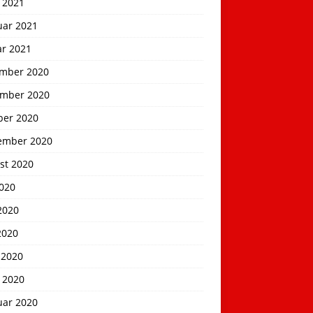
 2021
uar 2021
ar 2021
mber 2020
mber 2020
ber 2020
ember 2020
st 2020
2020
2020
2020
 2020
 2020
uar 2020