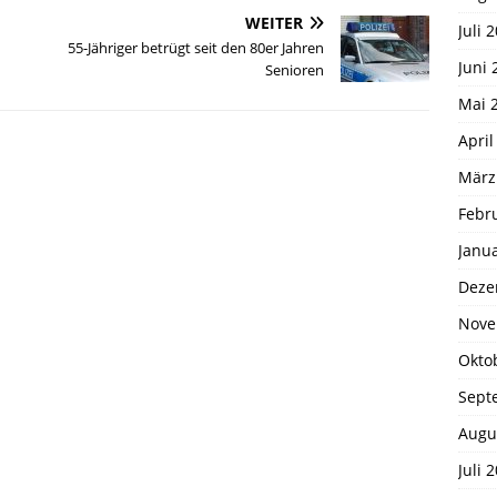
WEITER
Juli 
55-Jähriger betrügt seit den 80er Jahren
Juni 
Senioren
Mai 
April
März
Febr
Janu
Deze
Nove
Okto
Sept
Augu
Juli 