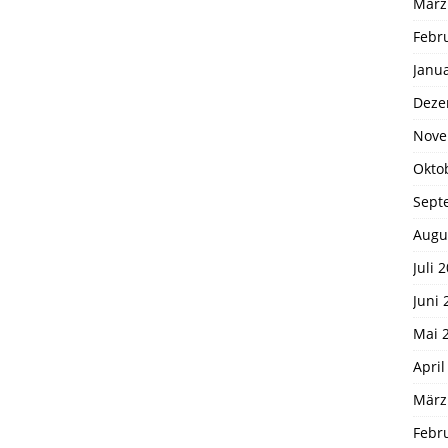
März
Febr
Janu
Deze
Nove
Okto
Sept
Augu
Juli 
Juni 
Mai 
April
März
Febr