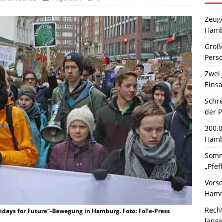
Zeuge
Hamb
Große
Pers
Zwei 
Einsa
Schr
der 
300.
Hamb
Somm
„Pfef
Vors
Hamm
Rech
idays for Future"-Bewegung in Hamburg. Foto: FoTe-Press
läng