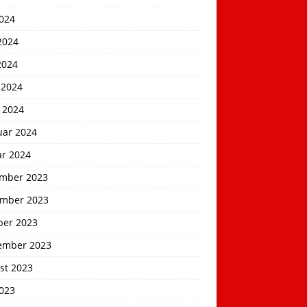
2024
2024
2024
 2024
 2024
uar 2024
ar 2024
mber 2023
mber 2023
ber 2023
ember 2023
st 2023
2023