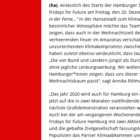
(ha).
Anlässlich des Starts der Hamburger
Fridays for Future am Freitag, den 20. De
in der Ferne…”
in der Hansestadt zum Klima-
besinnlicher Atmosphäre möchte das Team 
zeigen, dass auch in der Weihnachtszeit der
verheerenden Feuer im Amazonas verschär
unzureichenden Klimakompromiss zwische
haben zuletzt ebenso verdeutlicht, dass lau
„Die von Bund und Ländern jüngst als Durc
ohne jegliche Lenkungswirkung. Wir wolle
Hamburger*innen zeigen, dass uns dieser 
Weihnachtsbaum passt“, sagt Annika Rittma
„Das Jahr 2020 wird auch für Hamburg ein 
jetzt auf die in zwei Monaten stattfindend
nächste Großdemonstration veranstalten w
Auch bei der am vergangenen Wochenende 
Fridays for Future Hamburg mit zwei Aktiv
und die geballte Zivilgesellschaft fassung
Populisten das Pariser Klimaabkommen und