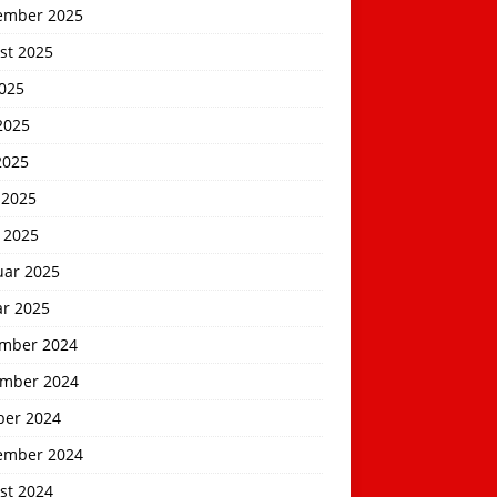
ember 2025
st 2025
2025
2025
2025
 2025
 2025
uar 2025
ar 2025
mber 2024
mber 2024
ber 2024
ember 2024
st 2024