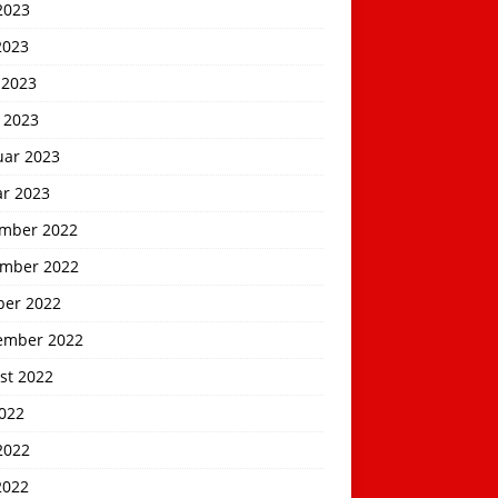
2023
2023
 2023
 2023
uar 2023
ar 2023
mber 2022
mber 2022
ber 2022
ember 2022
st 2022
2022
2022
2022