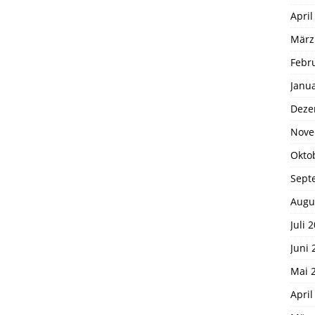
April
März
Febr
Janu
Deze
Nove
Okto
Sept
Augu
Juli 
Juni 
Mai 
April