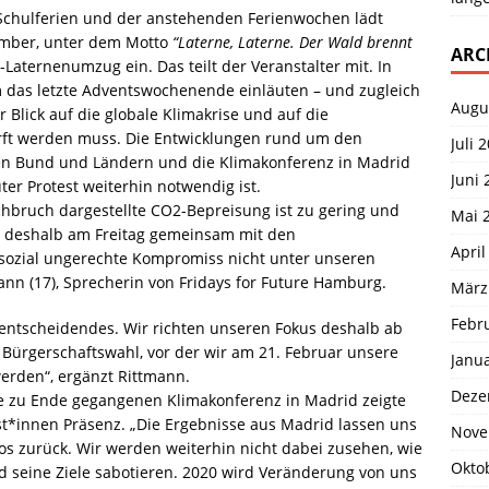
 Schulferien und der anstehenden Ferienwochen lädt
zember, unter dem Motto
“Laterne, Laterne. Der Wald brennt
ARC
Laternenumzug ein. Das teilt der Veranstalter mit. In
das letzte Adventswochenende einläuten – und zugleich
Augu
 Blick auf die globale Klimakrise und auf die
ft werden muss. Die Entwicklungen rund um den
Juli 
n Bund und Ländern und die Klimakonferenz in Madrid
Juni 
ter Protest weiterhin notwendig ist.
hbruch dargestellte CO2-Bepreisung ist zu gering und
Mai 
n deshalb am Freitag gemeinsam mit den
April
sozial ungerechte Kompromiss nicht unter unseren
nn (17), Sprecherin von Fridays for Future Hamburg.
März
Febr
entscheidendes. Wir richten unseren Fokus deshalb ab
e Bürgerschaftswahl, vor der wir am 21. Februar unsere
Janu
erden“, ergänzt Rittmann.
Deze
zu Ende gegangenen Klimakonferenz in Madrid zeigte
ist*innen Präsenz. „Die Ergebnisse aus Madrid lassen uns
Nove
slos zurück. Wir werden weiterhin nicht dabei zusehen, wie
Okto
 seine Ziele sabotieren. 2020 wird Veränderung von uns