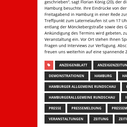
geschrieben“, sagt Florian König (20), der
Hamburg besuchte. Ihre Eindrücke von der
Freitagabend in Hamburg in einer Rede 
Treffpunkt zum Laternelaufen ist um 17 U
entlang der Mönckebergstraße sowie des 
Ankündigung des Termins wird gebeten, zud
Veranstaltung ein. Vor Ort stehen Ihnen Sp
Fragen und Interviews zur Verfügung. Ab
freuen uns weiterhin auf eine spannende
ANZEIGENBLATT
ANZEIGENZEITU
DEMONSTRATIONEN
HAMBURG
HA
HAMBURGER ALLGEMEINE RUNDSCHAU
HAMBURGERALLGEMEINE RUNDSCHAU
PRESSE
PRESSEMELDUNG
PRESSEM
VERANSTALTUNGEN
ZEITUNG
ZEI