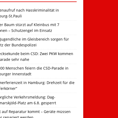
naufruf nach Hasskriminalität in
urg-St.Pauli
r Baum stürzt auf Kleinbus mit 7
onen – Schutzengel im Einsatz
Jugendliche im Gleisbereich sorgen für
tz der Bundespolizei
ecksekunde beim CSD: Zwei PKW kommen
Parade sehr nahe
000 Menschen feiern die CSD-Parade in
urger Innenstadt
erferienzeit in Hamburg: Drehzeit für die
ferkörner“
orgliche Verkehrsmeldung: Dag-
arskjöld-Platz am 6.8. gesperrt
t auf Reparatur kommt – Geräte müssen
er repariert werden