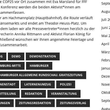
 die COP25 vor Ort zusammen mit Eva Marsland für FFF
Sept
 Konferenz werden die beiden Aktivist*innen am
Augu
zusammenfassen.
hr am Hachmannplatz (Hauptbahnhof), die Route verläuft
Juli 
Gänsemarkts und endet am Theodor-Heuss-Platz. Um
Juni 
em laden wir alle Pressevertreter*innen herzlich zu der
recherin Annika Rittmann und Aktivist Florian König für
Mai 
schließend wünschen wir Ihnen angenehme Feiertage und
April
 Zusammenarbeit.
März
NG
DEMO
DEMONSTRATION
Febr
MBURG-MITTE
HAMBURGER
Janu
HAMBURGER ALLGEMEINE RUNDSCHAU. GRATISZEITUNG
Deze
Nove
INENSTADT
LATERNENUMZUG
POLIZEI
Okto
ITTEILUNG
REDAKTION
VERANSTALTUNG
Sept
TUNGEN
ZEITUNGSREDAKTION
ZEITUNGSVERLAG
Augu