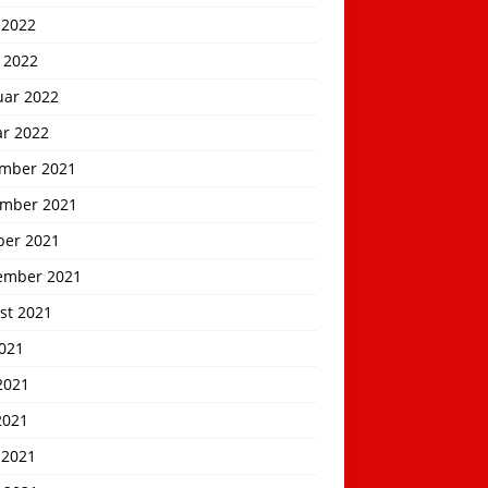
 2022
 2022
uar 2022
ar 2022
mber 2021
mber 2021
ber 2021
ember 2021
st 2021
2021
2021
2021
 2021