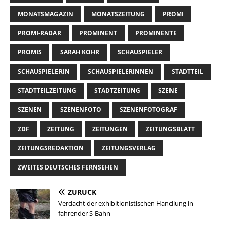
MONATSMAGAZIN
MONATSZEITUNG
PROMI
PROMI-RADAR
PROMINENT
PROMINENTE
PROMIS
SARAH KOHR
SCHAUSPIELER
SCHAUSPIELERIN
SCHAUSPIELERINNEN
STADTTEIL
STADTTEILZEITUNG
STADTZEITUNG
SZENE
SZENEN
SZENENFOTO
SZENENFOTOGRAF
ZDF
ZEITUNG
ZEITUNGEN
ZEITUNGSBLATT
ZEITUNGSREDAKTION
ZEITUNGSVERLAG
ZWEITES DEUTSCHES FERNSEHEN
ZURÜCK
Verdacht der exhibitionistischen Handlung in
fahrender S-Bahn