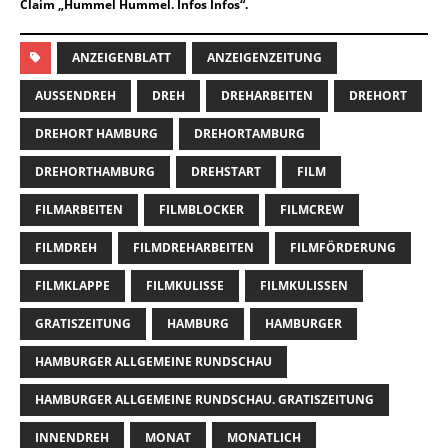
Claim „Hummel Hummel. Infos Infos“.
ANZEIGENBLATT
ANZEIGENZEITUNG
AUSSENDREH
DREH
DREHARBEITEN
DREHORT
DREHORT HAMBURG
DREHORTAMBURG
DREHORTHAMBURG
DREHSTART
FILM
FILMARBEITEN
FILMBLOCKER
FILMCREW
FILMDREH
FILMDREHARBEITEN
FILMFÖRDERUNG
FILMKLAPPE
FILMKULISSE
FILMKULISSEN
GRATISZEITUNG
HAMBURG
HAMBURGER
HAMBURGER ALLGEMEINE RUNDSCHAU
HAMBURGER ALLGEMEINE RUNDSCHAU. GRATISZEITUNG
INNENDREH
MONAT
MONATLICH