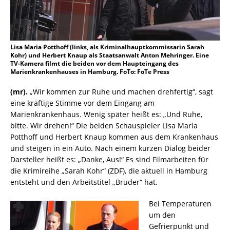
Lisa Maria Potthoff (links, als Kriminalhauptkommissarin Sarah
Kohr) und Herbert Knaup als Staatsanwalt Anton Mehringer. Eine
TV-Kamera filmt die beiden vor dem Haupteingang des
Marienkrankenhauses in Hamburg. FoTo: FoTe Press
(mr).
„Wir kommen zur Ruhe und machen drehfertig“, sagt
eine kräftige Stimme vor dem Eingang am
Marienkrankenhaus. Wenig später heißt es: „Und Ruhe,
bitte. Wir drehen!“ Die beiden Schauspieler Lisa Maria
Potthoff und Herbert Knaup kommen aus dem Krankenhaus
und steigen in ein Auto. Nach einem kurzen Dialog beider
Darsteller heißt es: „Danke, Aus!“ Es sind Filmarbeiten für
die Krimireihe „Sarah Kohr“ (ZDF), die aktuell in Hamburg
entsteht und den Arbeitstitel „Brüder“ hat.
Bei Temperaturen
um den
Gefrierpunkt und