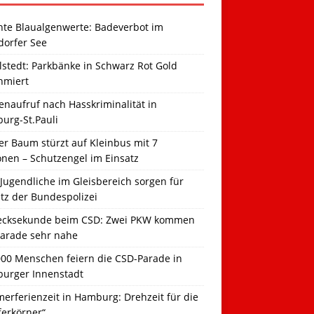
hte Blaualgenwerte: Badeverbot im
dorfer See
llstedt: Parkbänke in Schwarz Rot Gold
hmiert
naufruf nach Hasskriminalität in
urg-St.Pauli
r Baum stürzt auf Kleinbus mit 7
onen – Schutzengel im Einsatz
Jugendliche im Gleisbereich sorgen für
tz der Bundespolizei
ecksekunde beim CSD: Zwei PKW kommen
Parade sehr nahe
000 Menschen feiern die CSD-Parade in
urger Innenstadt
erferienzeit in Hamburg: Drehzeit für die
ferkörner“