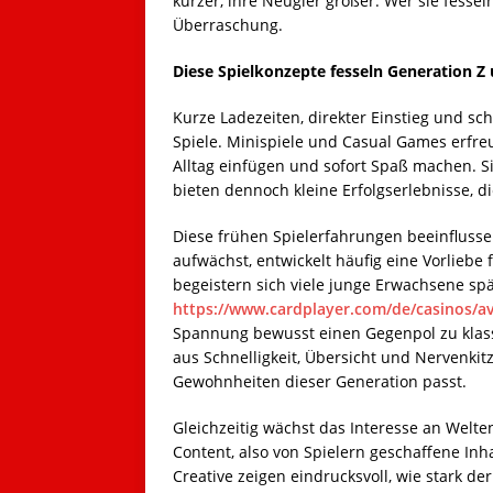
kürzer, ihre Neugier größer. Wer sie fess
Überraschung.
Diese Spielkonzepte fesseln Generation Z 
Kurze Ladezeiten, direkter Einstieg und sch
Spiele. Minispiele und Casual Games erfreu
Alltag einfügen und sofort Spaß machen. S
bieten dennoch kleine Erfolgserlebnisse, 
Diese frühen Spielerfahrungen beeinflussen
aufwächst, entwickelt häufig eine Vorliebe
begeistern sich viele junge Erwachsene spät
https://www.cardplayer.com/de/casinos/av
Spannung bewusst einen Gegenpol zu klassi
aus Schnelligkeit, Übersicht und Nervenkit
Gewohnheiten dieser Generation passt.
Gleichzeitig wächst das Interesse an Welte
Content, also von Spielern geschaffene Inha
Creative zeigen eindrucksvoll, wie stark d