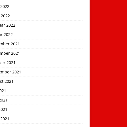
 2022
 2022
uar 2022
ar 2022
mber 2021
mber 2021
ber 2021
ember 2021
st 2021
2021
2021
2021
 2021