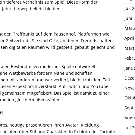
ein tieferes Verhältnis zum Spiel. Diese Form der
Juli 
r Jahre hinweg beliebt bleiben.
Juni 
Mai 
ngst den Treffpunkt auf dem Pausenhof. Plattformen wie
April
nur Zeitvertreib. Sie sind Orte, an denen Freundschaften
sen digitalen Räumen wird gespielt, gebaut, gelacht und
März
Febr
ralen Bestandteilen moderner Spiele entwickelt.
Janu
eine Wettbewerbe fördern Nähe und schaffen
Deze
en mit anderen und wer verliert, bleibt trotzdem Teil
iesen Aspekt noch verstärkt. Auf Twitch und YouTube
Nove
 gemeinsam mitgefiebert. Das Spiel ist damit zu einer
Okto
Emotion gleichermaßen zählen.
Sept
el
Augu
es, heutige präsentieren ihren Avatar. Kleidung,
Juli 
ichten über Stil und Charakter. In Roblox oder Fortnite