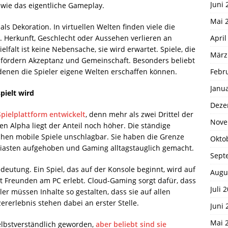
Juni 
wie das eigentliche Gameplay.
Mai 
s Dekoration. In virtuellen Welten finden viele die
April
n. Herkunft, Geschlecht oder Aussehen verlieren an
elfalt ist keine Nebensache, sie wird erwartet. Spiele, die
März
 fördern Akzeptanz und Gemeinschaft. Besonders beliebt
Febr
 denen die Spieler eigene Welten erschaffen können.
Janu
pielt wird
Deze
pielplattform entwickelt
, denn mehr als zwei Drittel der
Nove
en Alpha liegt der Anteil noch höher. Die ständige
chen mobile Spiele unschlagbar. Sie haben die Grenze
Okto
iasten aufgehoben und Gaming alltagstauglich gemacht.
Sept
utung. Ein Spiel, das auf der Konsole beginnt, wird auf
Augu
 Freunden am PC erlebt. Cloud-Gaming sorgt dafür, dass
Juli 
r müssen Inhalte so gestalten, dass sie auf allen
zererlebnis stehen dabei an erster Stelle.
Juni 
Mai 
selbstverständlich geworden,
aber beliebt sind sie