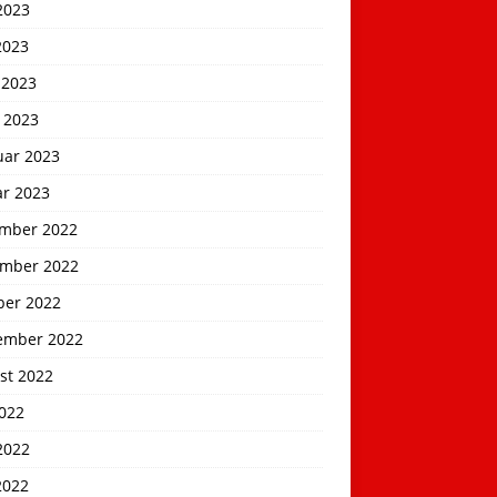
2023
2023
 2023
 2023
uar 2023
ar 2023
mber 2022
mber 2022
ber 2022
ember 2022
st 2022
2022
2022
2022