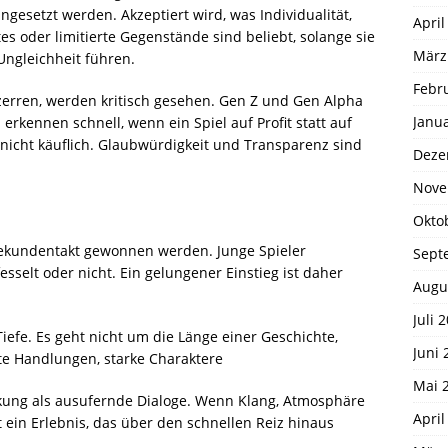
ingesetzt werden. Akzeptiert wird, was Individualität,
April
otes oder limitierte Gegenstände sind beliebt, solange sie
März
Ungleichheit führen.
Febr
rzerren, werden kritisch gesehen. Gen Z und Gen Alpha
Janu
erkennen schnell, wenn ein Spiel auf Profit statt auf
nd nicht käuflich. Glaubwürdigkeit und Transparenz sind
Deze
Nove
Okto
Sekundentakt gewonnen werden. Junge Spieler
Sept
fesselt oder nicht. Ein gelungener Einstieg ist daher
Augu
Juli 
efe. Es geht nicht um die Länge einer Geschichte,
Juni 
rte Handlungen, starke Charaktere
Mai 
rkung als ausufernde Dialoge. Wenn Klang, Atmosphäre
April
ein Erlebnis, das über den schnellen Reiz hinaus