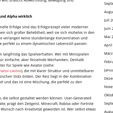
eln will, braucht Abwechslung, Bewegung und
Sept
Augu
und Alpha wirklich
Juli 
nelle Erfolge sind das Erfolgsrezept vieler moderner
Juni 
en sich großer Beliebtheit, weil sie sich mühelos in den
Mai 
ie verlangen keine stundenlange Konzentration und
die perfekt zu einem dynamischen Lebensstil passen.
April
März
 langfristig das Spielverhalten. Wer mit Minispielen
 für einfache, aber fesselnde Mechaniken. Deshalb
Febr
er für Spiele wie Aviator (siehe:
Janu
iator-casino
), die mit klarer Struktur und unmittelbarer
schen Slots bilden. Der Reiz liegt in der Kombination
Deze
zel und das ist eine Mischung, die perfekt zu den
Nove
Okto
n, die selbst gestaltet werden können. User-Generated
Sept
lte, prägt den Zeitgeist. Minecraft, Roblox oder Fortnite
er Wunsch nach Kreativität geworden ist. Wer selbst etwas
Augu