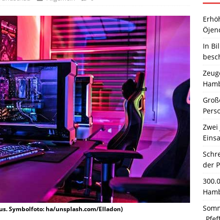
Erhö
Öjen
In Bi
besc
Zeuge
Hamb
Große
Pers
Zwei 
Einsa
Schr
der 
300.
Hamb
Somm
us. Symbolfoto: ha/unsplash.com/Elladon)
„Pfef