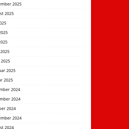
ember 2025
st 2025
2025
2025
2025
 2025
 2025
uar 2025
ar 2025
mber 2024
mber 2024
ber 2024
ember 2024
st 2024