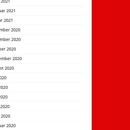
 2021
uar 2021
ar 2021
mber 2020
mber 2020
ber 2020
ember 2020
st 2020
2020
2020
2020
 2020
 2020
uar 2020