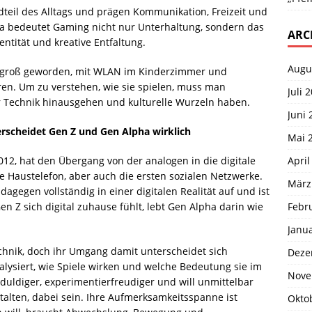
ndteil des Alltags und prägen Kommunikation, Freizeit und
ha bedeutet Gaming nicht nur Unterhaltung, sondern das
ARC
ntität und kreative Entfaltung.
Augu
n groß geworden, mit WLAN im Kinderzimmer und
ren. Um zu verstehen, wie sie spielen, muss man
Juli 
r Technik hinausgehen und kulturelle Wurzeln haben.
Juni 
erscheidet Gen Z und Gen Alpha wirklich
Mai 
April
12, hat den Übergang von der analogen in die digitale
te Haustelefon, aber auch die ersten sozialen Netzwerke.
März
agegen vollständig in einer digitalen Realität auf und ist
Febr
 Z sich digital zuhause fühlt, lebt Gen Alpha darin wie
Janu
chnik, doch ihr Umgang damit unterscheidet sich
Deze
nalysiert, wie Spiele wirken und welche Bedeutung sie im
Nove
duldiger, experimentierfreudiger und will unmittelbar
talten, dabei sein. Ihre Aufmerksamkeitsspanne ist
Okto