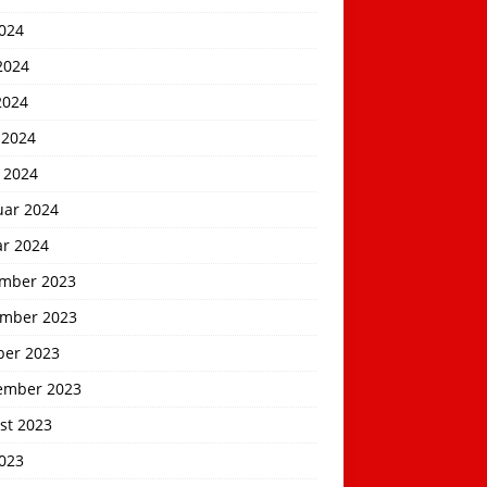
2024
2024
2024
 2024
 2024
uar 2024
ar 2024
mber 2023
mber 2023
ber 2023
ember 2023
st 2023
2023