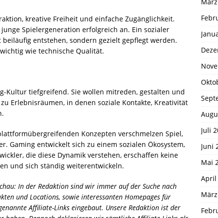
März
Febr
raktion, kreative Freiheit und einfache Zugänglichkeit.
junge Spielergeneration erfolgreich an. Ein sozialer
Janu
beiläufig entstehen, sondern gezielt gepflegt werden.
Deze
wichtig wie technische Qualität.
Nove
Okto
Kultur tiefgreifend. Sie wollen mitreden, gestalten und
Sept
zu Erlebnisräumen, in denen soziale Kontakte, Kreativität
n.
Augu
Juli 
plattformübergreifenden Konzepten verschmelzen Spiel,
. Gaming entwickelt sich zu einem sozialen Ökosystem,
Juni 
ickler, die diese Dynamik verstehen, erschaffen keine
Mai 
sen und sich ständig weiterentwickeln.
April
hau: In der Redaktion sind wir immer auf der Suche nach
März
ukten und Locations, sowie interessanten Homepages für
enannte Affiliate-Links eingebaut. Unsere Redaktion ist der
Febr