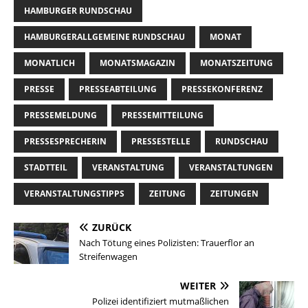
HAMBURGER RUNDSCHAU
HAMBURGERALLGEMEINE RUNDSCHAU
MONAT
MONATLICH
MONATSMAGAZIN
MONATSZEITUNG
PRESSE
PRESSEABTEILUNG
PRESSEKONFERENZ
PRESSEMELDUNG
PRESSEMITTEILUNG
PRESSESPRECHERIN
PRESSESTELLE
RUNDSCHAU
STADTTEIL
VERANSTALTUNG
VERANSTALTUNGEN
VERANSTALTUNGSTIPPS
ZEITUNG
ZEITUNGEN
ZURÜCK
Nach Tötung eines Polizisten: Trauerflor an
Streifenwagen
WEITER
Polizei identifiziert mutmaßlichen