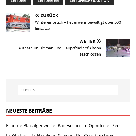
ZEITUNG
ZEITUNGEN
ZEITUNGSREDAKTION
ZURÜCK
Wintereinbruch – Feuerwehr bewältigt über 500
Einsätze
WEITER
Planten un Blomen und Hauptfriedhof Altona
geschlossen
NEUESTE BEITRÄGE
Erhöhte Blaualgenwerte: Badeverbot im Öjendorfer See
In Billstedt: Parkbänke in Schwarz Rot Gold beschmiert