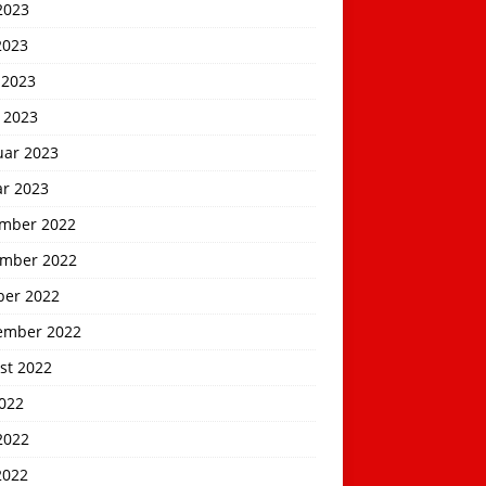
2023
2023
 2023
 2023
uar 2023
ar 2023
mber 2022
mber 2022
ber 2022
ember 2022
st 2022
2022
2022
2022