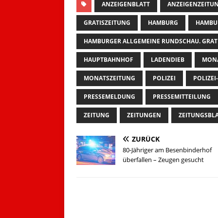
ANZEIGENBLATT
ANZEIGENZEITU
GRATISZEITUNG
HAMBURG
HAMBU
HAMBURGER ALLGEMEINE RUNDSCHAU. GRAT
HAUPTBAHNHOF
LADENDIEB
MON
MONATSZEITUNG
POLIZEI
POLIZEI
PRESSEMELDUNG
PRESSEMITTEILUNG
ZEITUNG
ZEITUNGEN
ZEITUNGSBL
ZURÜCK
80-Jähriger am Besenbinderhof
überfallen – Zeugen gesucht