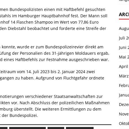
men Bundespolizisten einen mit Haftbefehl gesuchten
ARC
tahls im Hamburger Hauptbahnhof fest. Der Mann soll
hnhof 14 Flaschen Shampoo im Wert von 77,86 Euro
Augu
en Diebstahl beobachtet und forderte eine Streife der
Juli 
n konnte, wurde er zum Bundespolizeirevier direkt am
Juni 
ung der Personalien des 31-jährigen Moldauers ergab,
Mai 
d eines Haftbefehls zur Festnahme ausgeschrieben war.
April
itraum vom 14. Juli 2023 bis 2. Januar 2024 zwei
März
egangen zu haben. Aufgrund von Fluchtgefahr ordnete
Febr
Janu
notierungen verschiedener Staatsanwaltschaften zur
likten vor. Nach Abschluss der polizeilichen Maßnahmen
Deze
mburg überstellt. Die weiteren Ermittlungen zu dem
Nove
t der Bundespolizei.
Okto