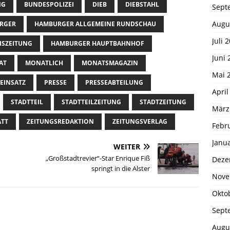
NG
BUNDESPOLIZEI
DIEB
DIEBSTAHL
Sept
Augu
RGER
HAMBURGER ALLGEMEINE RUNDSCHAU
Juli 
ISZEITUNG
HAMBURGER HAUPTBAHNHOF
Juni 
AT
MONATLICH
MONATSMAGAZIN
Mai 
-EINSATZ
PRESSE
PRESSEABTEILUNG
April
STADTTEIL
STADTTEILZEITUNG
STADTZEITUNG
März
ATT
ZEITUNGSREDAKTION
ZEITUNGSVERLAG
Febr
Janu
WEITER
„Großstadtrevier“-Star Enrique Fiß
Deze
springt in die Alster
Nove
Okto
Sept
Augu