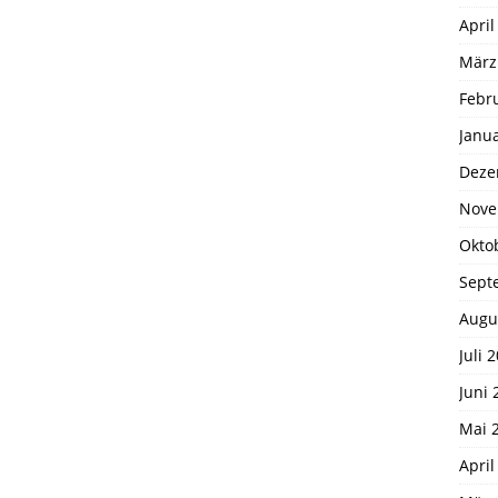
April
März
Febr
Janu
Deze
Nove
Okto
Sept
Augu
Juli 
Juni 
Mai 
April