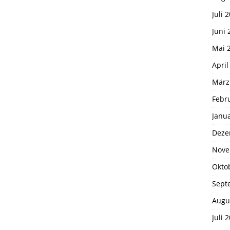
Juli 
Juni 
Mai 
April
März
Febr
Janu
Deze
Nove
Okto
Sept
Augu
Juli 