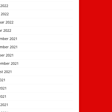
 2022
 2022
uar 2022
ar 2022
mber 2021
mber 2021
ber 2021
ember 2021
st 2021
2021
2021
2021
 2021