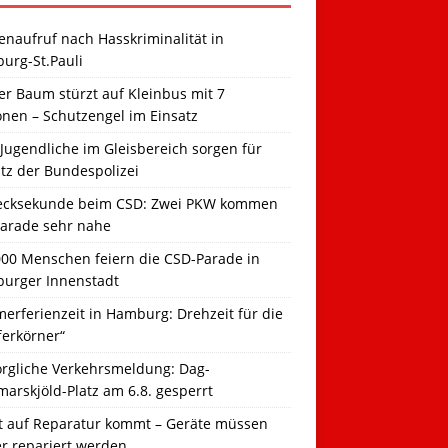
naufruf nach Hasskriminalität in
urg-St.Pauli
r Baum stürzt auf Kleinbus mit 7
onen – Schutzengel im Einsatz
Jugendliche im Gleisbereich sorgen für
tz der Bundespolizei
ecksekunde beim CSD: Zwei PKW kommen
Parade sehr nahe
000 Menschen feiern die CSD-Parade in
urger Innenstadt
erferienzeit in Hamburg: Drehzeit für die
ferkörner“
orgliche Verkehrsmeldung: Dag-
arskjöld-Platz am 6.8. gesperrt
t auf Reparatur kommt – Geräte müssen
er repariert werden