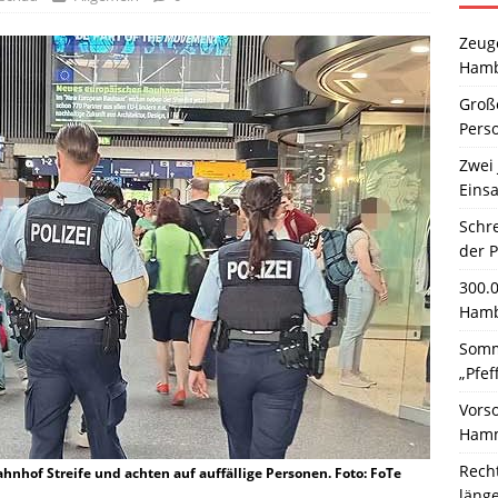
Zeuge
Hamb
Große
Pers
Zwei 
Einsa
Schr
der 
300.
Hamb
Somm
„Pfef
Vors
Hamm
Rech
hof Streife und achten auf auffällige Personen. Foto: FoTe
läng