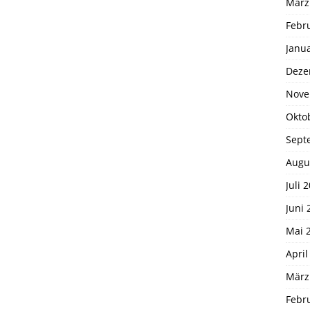
März
Febr
Janu
Deze
Nove
Okto
Sept
Augu
Juli 
Juni 
Mai 
April
März
Febr