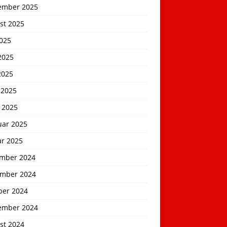
ember 2025
st 2025
2025
2025
2025
 2025
 2025
uar 2025
ar 2025
mber 2024
mber 2024
ber 2024
ember 2024
st 2024