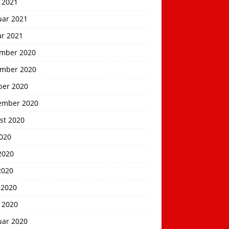
 2021
uar 2021
ar 2021
mber 2020
mber 2020
ber 2020
ember 2020
st 2020
2020
2020
2020
 2020
 2020
uar 2020