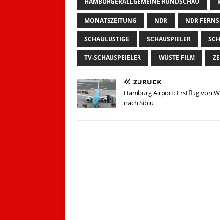
HAMBURGERALLGEMEINE RUNDSCHAU
MONATSZEITUNG
NDR
NDR FERNS
SCHAULUSTIGE
SCHAUSPIELER
SCH
TV-SCHAUSPEIELER
WÜSTE FILM
Z
ZURÜCK
Hamburg Airport: Erstflug von Wi
nach Sibiu