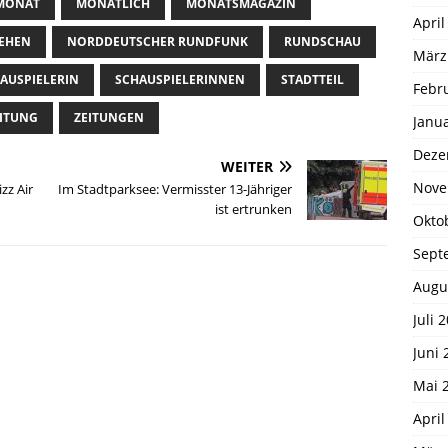
MONAT
MONATLICH
MONATSMAGAZIN
April
EHEN
NORDDEUTSCHER RUNDFUNK
RUNDSCHAU
März
AUSPIELERIN
SCHAUSPIELERINNEN
STADTTEIL
Febr
EITUNG
ZEITUNGEN
Janu
Deze
WEITER
Nove
zz Air
Im Stadtparksee: Vermisster 13-Jähriger
ist ertrunken
Okto
Sept
Augu
Juli 
Juni 
Mai 
April