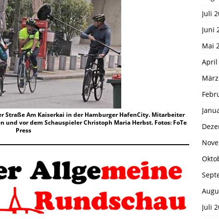
Juli 
Juni 
Mai 
April
März
Febr
Janu
r Straße Am Kaiserkai in der Hamburger HafenCity. Mitarbeiter
 und vor dem Schauspieler Christoph Maria Herbst. Fotos: FoTe
Deze
Press
Nove
Okto
Sept
Augu
Juli 