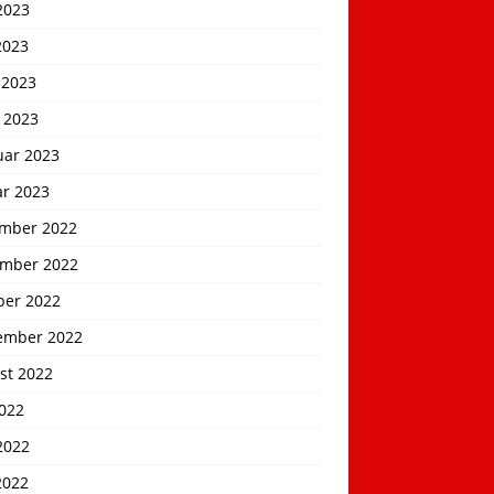
2023
2023
 2023
 2023
uar 2023
ar 2023
mber 2022
mber 2022
ber 2022
ember 2022
st 2022
2022
2022
2022