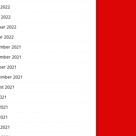
 2022
 2022
uar 2022
ar 2022
mber 2021
mber 2021
ber 2021
ember 2021
st 2021
2021
2021
2021
 2021