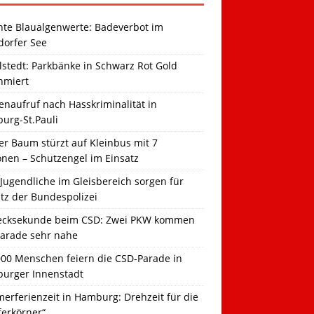
hte Blaualgenwerte: Badeverbot im
dorfer See
llstedt: Parkbänke in Schwarz Rot Gold
hmiert
naufruf nach Hasskriminalität in
urg-St.Pauli
r Baum stürzt auf Kleinbus mit 7
onen – Schutzengel im Einsatz
Jugendliche im Gleisbereich sorgen für
tz der Bundespolizei
ecksekunde beim CSD: Zwei PKW kommen
Parade sehr nahe
000 Menschen feiern die CSD-Parade in
urger Innenstadt
erferienzeit in Hamburg: Drehzeit für die
ferkörner“