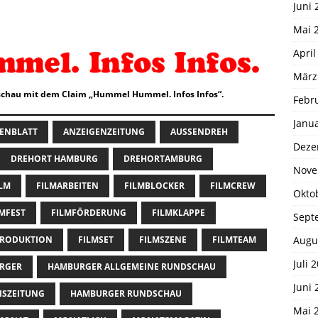
Juni 
Mai 
April
März
chau mit dem Claim „Hummel Hummel. Infos Infos“.
Febr
Janu
ENBLATT
ANZEIGENZEITUNG
AUSSENDREH
Deze
DREHORT HAMBURG
DREHORTAMBURG
Nove
ILM
FILMARBEITEN
FILMBLOCKER
FILMCREW
Okto
LMFEST
FILMFÖRDERUNG
FILMKLAPPE
Sept
Augu
PRODUKTION
FILMSET
FILMSZENE
FILMTEAM
Juli 
RGER
HAMBURGER ALLGEMEINE RUNDSCHAU
Juni 
ISZEITUNG
HAMBURGER RUNDSCHAU
Mai 