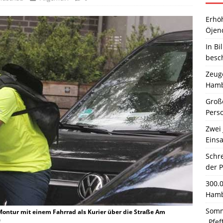
Erhö
Öjen
In Bi
besc
Zeuge
Hamb
Große
Pers
Zwei 
Einsa
Schr
der 
300.
Hamb
Somm
r Montur mit einem Fahrrad als Kurier über die Straße Am
e
„Pfef