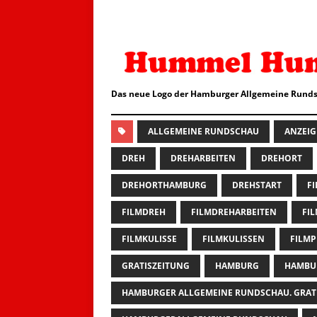
Das neue Logo der Hamburger Allgemeine Runds
ALLGEMEINE RUNDSCHAU
ANZEIG
DREH
DREHARBEITEN
DREHORT
DREHORTHAMBURG
DREHSTART
F
FILMDREH
FILMDREHARBEITEN
FI
FILMKULISSE
FILMKULISSEN
FILM
GRATISZEITUNG
HAMBURG
HAMBU
HAMBURGER ALLGEMEINE RUNDSCHAU. GRAT