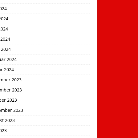
2024
2024
2024
 2024
 2024
uar 2024
ar 2024
mber 2023
mber 2023
ber 2023
ember 2023
st 2023
2023