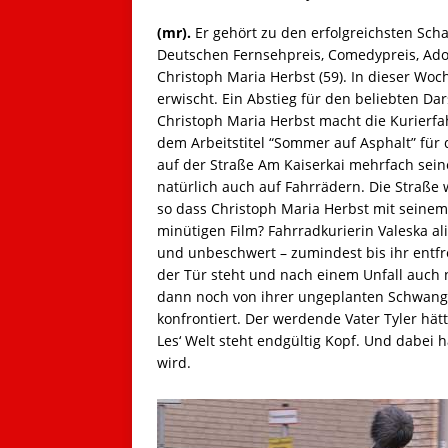
(mr).
Er gehört zu den erfolgreichsten Sc
Deutschen Fernsehpreis, Comedypreis, Adol
Christoph Maria Herbst (59). In dieser Woc
erwischt. Ein Abstieg für den beliebten Da
Christoph Maria Herbst macht die Kurierfa
dem Arbeitstitel “Sommer auf Asphalt” für 
auf der Straße Am Kaiserkai mehrfach sein
natürlich auch auf Fahrrädern. Die Straße 
so dass Christoph Maria Herbst mit seinem
minütigen Film? Fahrradkurierin Valeska ali
und unbeschwert – zumindest bis ihr entfre
der Tür steht und nach einem Unfall auch n
dann noch von ihrer ungeplanten Schwangers
konfrontiert. Der werdende Vater Tyler hätte
Les‘ Welt steht endgültig Kopf. Und dabei h
wird.