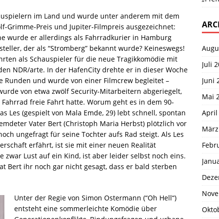
hauspielern im Land und wurde unter anderem mit dem
ARC
f-Grimme-Preis und Jupiter-Filmpreis ausgezeichnet:
he wurde er allerdings als Fahrradkurier in Hamburg
Augu
rsteller, der als “Stromberg” bekannt wurde? Keineswegs!
hrten als Schauspieler für die neue Tragikkomödie mit
Juli 
den NDR/arte. In der HafenCity drehte er in dieser Woche
Juni 
e Runden und wurde von einer Filmcrew begleitet –
wurde von etwa zwölf Security-Mitarbeitern abgeriegelt,
Mai 
 Fahrrad freie Fahrt hatte. Worum geht es in dem 90-
April
as Les (gespielt von Mala Emde, 29) lebt schnell, spontan
mdeter Vater Bert (Christoph Maria Herbst) plötzlich vor
März
och ungefragt für seine Tochter aufs Rad steigt. Als Les
Febr
chaft erfährt, ist sie mit einer neuen Realität
 zwar Lust auf ein Kind, ist aber leider selbst noch eins.
Janu
at Bert ihr noch gar nicht gesagt, dass er bald sterben
Deze
Nove
Unter der Regie von Simon Ostermann (“Oh Hell“)
entsteht eine sommerleichte Komödie über
Okto