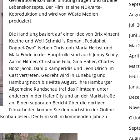
Generationenkonflikte, Bindungsfragen und urbane
Sept
Lebenskonzepte. Der Film ist eine NDR/arte-
Koproduktion und wird von Wüste Medien
Augu
produziert.
Juli 
Die Handlung basiert auf einer Idee von Brix Vinzent
Juni 
Koethe und Wolf Schmid`s Roman „Pedalpilot
Mai 
Doppel-Zwo“. Neben Christoph Maria Herbst und
Mala Emde in der Hauptrolle sind auch Jenny Schily,
April
Aaron Hilmer, Christiane Filla, Gina Haller, Charles
März
Booz Jacob, Danilo Kamperidis und Leon Ulrich im
Cast vertreten. Gedreht wird in Lüneburg und
Febr
Hamburg noch bis Mitte August. Ihre Hamburger
Janu
Allgemeine Rundschau traf das Filmteam unter
anderem in der HafenCity und an der Marktstraße
Deze
an. Einen separaten Bericht über die dortigen
Nove
Filmarbeiten können Sie demnächst in der Online-
chbau lesen. Der Film soll im kommenden Jahr zu
Okto
Sept
Augu