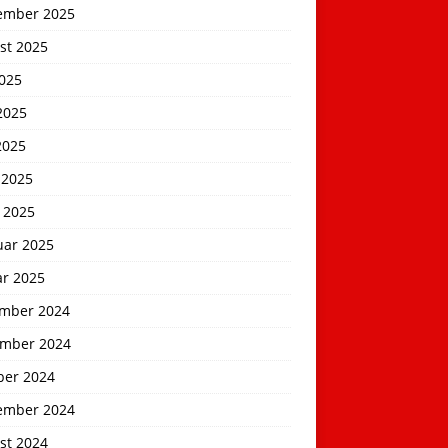
ember 2025
st 2025
2025
2025
2025
 2025
 2025
uar 2025
ar 2025
mber 2024
mber 2024
ber 2024
ember 2024
st 2024