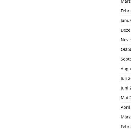
März
Febr
Janu
Deze
Nove
Okto
Sept
Augu
Juli 
Juni 
Mai 
April
März
Febr