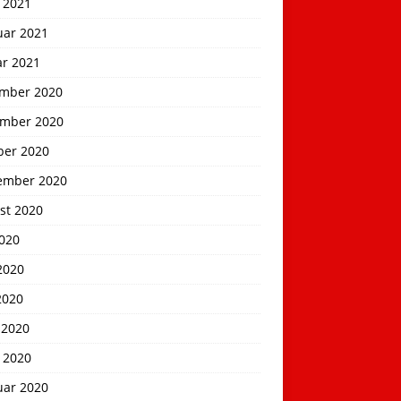
 2021
uar 2021
ar 2021
mber 2020
mber 2020
ber 2020
ember 2020
st 2020
2020
2020
2020
 2020
 2020
uar 2020