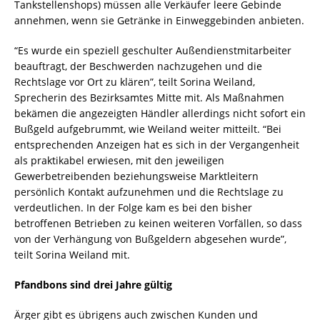
Tankstellenshops) müssen alle Verkäufer leere Gebinde
annehmen, wenn sie Getränke in Einweggebinden anbieten.
“Es wurde ein speziell geschulter Außendi­enstmitarbeiter
beauftragt, der Beschw­erden nachzugehen und die
Rechtslage vor Ort zu klären”, teilt Sorina Weiland,
Sprecherin des Bezirksamtes Mitte mit. Als Maßnah­men
bekämen die angezeigten Hän­dler allerdings nicht sofort ein
Bußgeld aufgebrummt, wie Weiland weiter mitteilt. “Bei
entsprechenden Anzeigen hat es sich in der Vergangen­heit
als praktikabel erwiesen, mit den jeweiligen
Gewerbetreibenden beziehu­ngsweise Marktleitern
persönlich Kon­takt aufzunehmen und die Rechtslage zu
verdeutlichen. In der Folge kam es bei den bisher
betroffenen Betrieben zu keinen weiteren Vorfällen, so dass
von der Verhängung von Bußgeldern abge­sehen wurde”,
teilt Sorina Weiland mit.
Pfandbons sind drei Jahre gültig
Ärger gibt es übrigens auch zwischen Kunden und