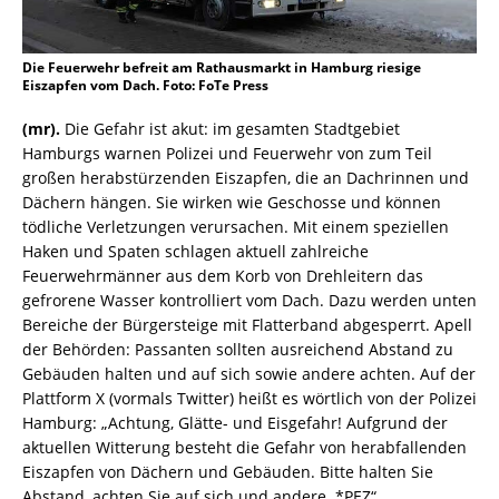
Die Feuerwehr befreit am Rathausmarkt in Hamburg riesige
Eiszapfen vom Dach. Foto: FoTe Press
(mr).
Die Gefahr ist akut: im gesamten Stadtgebiet
Hamburgs warnen Polizei und Feuerwehr von zum Teil
großen herabstürzenden Eiszapfen, die an Dachrinnen und
Dächern hängen. Sie wirken wie Geschosse und können
tödliche Verletzungen verursachen. Mit einem speziellen
Haken und Spaten schlagen aktuell zahlreiche
Feuerwehrmänner aus dem Korb von Drehleitern das
gefrorene Wasser kontrolliert vom Dach. Dazu werden unten
Bereiche der Bürgersteige mit Flatterband abgesperrt. Apell
der Behörden: Passanten sollten ausreichend Abstand zu
Gebäuden halten und auf sich sowie andere achten. Auf der
Plattform X (vormals Twitter) heißt es wörtlich von der Polizei
Hamburg: „Achtung, Glätte- und Eisgefahr! Aufgrund der
aktuellen Witterung besteht die Gefahr von herabfallenden
Eiszapfen von Dächern und Gebäuden. Bitte halten Sie
Abstand, achten Sie auf sich und andere. *PEZ“.