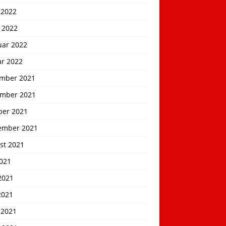
 2022
 2022
uar 2022
ar 2022
mber 2021
mber 2021
ber 2021
ember 2021
st 2021
2021
2021
2021
 2021