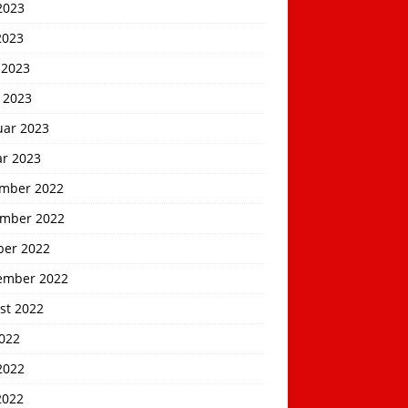
2023
2023
 2023
 2023
uar 2023
ar 2023
mber 2022
mber 2022
ber 2022
ember 2022
st 2022
2022
2022
2022