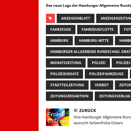
Das neue Logo der Hamburger Allgemeine Runds
ANZEIGENBLATT
ANZEIGENZEITU
FAHRZEUGE
FAHRZEUGFLOTTE
FO
HAMBURG
HAMBURG-MITTE
HAMB
HAMBURGER ALLGEMEINE RUNDSCHAU. GRAT
MONATSZEITUNG
POLIZEI
POLIZEI
POLIZEIEINSATZ
POLIZEIFAHRZEUGE
STADTTEILZEITUNG
VERBOT
ZEITU
ZEITUNGSREDAKTION
ZEITUNGSVERLAG
ZURÜCK
Ihre Hamburger Allgemeine Run
wünscht farbenfrohe Ostern