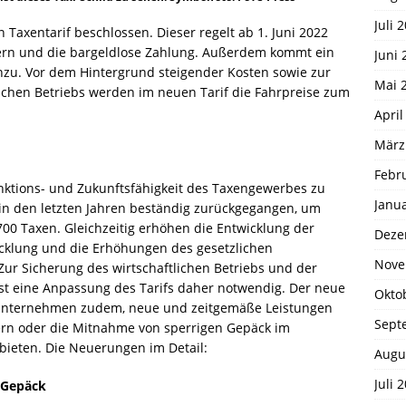
Juli 
axentarif beschlossen. Dieser regelt ab 1. Juni 2022
rn und die bargeldlose Zahlung. Außerdem kommt ein
Juni 
inzu. Vor dem Hintergrund steigender Kosten sowie zur
Mai 
lichen Betriebs werden im neuen Tarif die Fahrpreise zum
April
März
Febr
nktions- und Zukunftsfähigkeit des Taxengewerbes zu
Janu
 in den letzten Jahren beständig zurückgegangen, um
.700 Taxen. Gleichzeitig erhöhen die Entwicklung der
Deze
wicklung und die Erhöhungen des gesetzlichen
Nove
Zur Sicherung des wirtschaftlichen Betriebs und der
ist eine Anpassung des Tarifs daher notwendig. Der neue
Okto
d unternehmen zudem, neue und zeitgemäße Leistungen
Sept
rn oder die Mitnahme von sperrigen Gepäck im
ieten. Die Neuerungen im Detail:
Augu
Juli 
 Gepäck