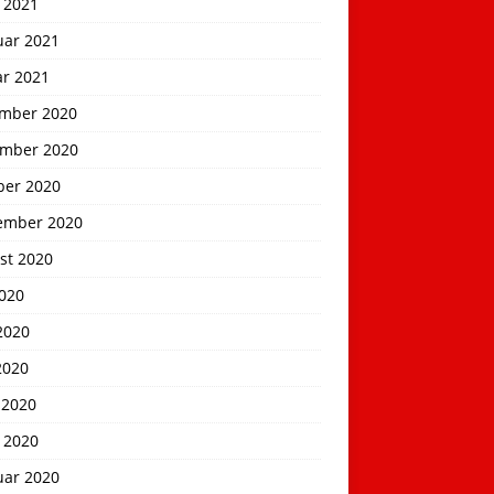
 2021
uar 2021
ar 2021
mber 2020
mber 2020
ber 2020
ember 2020
st 2020
2020
2020
2020
 2020
 2020
uar 2020