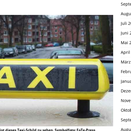
Sept
Augu
Juli 
Juni 
Mai 
April
März
Febr
Janu
Deze
Nove
Okto
Sept
Augu
ist dieses Taxi-Schild zu sehen. Symbolfoto: FoTe-Press