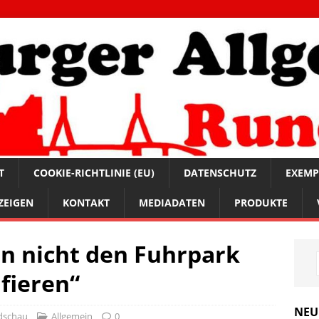
T
COOKIE-RICHTLINIE (EU)
DATENSCHUTZ
EXEMP
ZEIGEN
KONTAKT
MEDIADATEN
PRODUKTE
fen nicht den Fuhrpark
afieren“
NEU
dschau
Allgemein
0