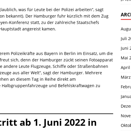
laublich, was für Leute bei der Polizei arbeiten“, sagt
ARC
ion bekannt). Der Hamburger fuhr kürzlich mit dem Zug
yen-Konferenz statt, zu der zahlreiche Staatschefs
Augu
 Hauptstadt angereist kamen.
Juli 
Juni 
em Polizeikräfte aus Bayern in Berlin im Einsatz, um die
Mai 
freut sich, denn der Hamburger zückt seinen Fotoapparat
Wie andere Leute Flugzeuge, Schiffe oder Straßenbahnen
April
ahrzeuge aus aller Welt“, sagt der Hamburger. Mehrere
März
tehen an diesem Tag in Reihe direkt am
ie Halbgruppenfahrzeuge und Befehlskraftwagen zu
Febr
Janu
Deze
Nove
itt ab 1. Juni 2022 in
Okto