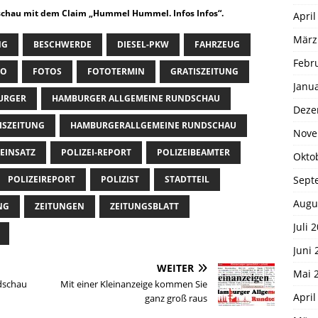
chau mit dem Claim „Hummel Hummel. Infos Infos“.
April
März
NG
BESCHWERDE
DIESEL-PKW
FAHRZEUG
Febr
TO
FOTOS
FOTOTERMIN
GRATISZEITUNG
Janu
URGER
HAMBURGER ALLGEMEINE RUNDSCHAU
Deze
ISZEITUNG
HAMBURGERALLGEMEINE RUNDSCHAU
Nove
-EINSATZ
POLIZEI-REPORT
POLIZEIBEAMTER
Okto
Sept
POLIZEIREPORT
POLIZIST
STADTTEIL
Augu
NG
ZEITUNGEN
ZEITUNGSBLATT
Juli 
Juni 
WEITER
Mai 
dschau
Mit einer Kleinanzeige kommen Sie
April
ganz groß raus