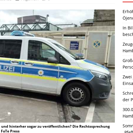
Erhö
Öjen
In Bi
besc
Zeuge
Hamb
Große
Pers
Zwei 
Einsa
Schr
der 
300.
Hamb
Somm
en und hinterher sogar zu veröffentlichen? Die Rechtssprechung
: FoTe Press
„Pfef