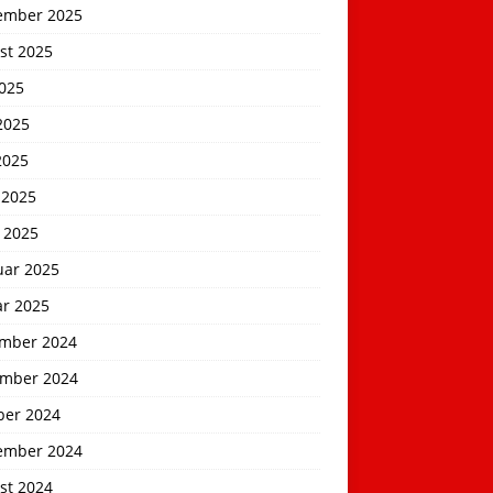
ember 2025
st 2025
2025
2025
2025
 2025
 2025
uar 2025
ar 2025
mber 2024
mber 2024
ber 2024
ember 2024
st 2024