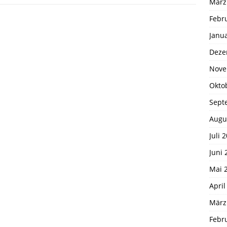
März
Febr
Janu
Deze
Nove
Okto
Sept
Augu
Juli 
Juni 
Mai 
April
März
Febr