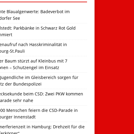
hte Blaualgenwerte: Badeverbot im
dorfer See
llstedt: Parkbänke in Schwarz Rot Gold
hmiert
naufruf nach Hasskriminalität in
urg-St.Pauli
r Baum stürzt auf Kleinbus mit 7
onen – Schutzengel im Einsatz
Jugendliche im Gleisbereich sorgen für
tz der Bundespolizei
ecksekunde beim CSD: Zwei PKW kommen
Parade sehr nahe
000 Menschen feiern die CSD-Parade in
urger Innenstadt
erferienzeit in Hamburg: Drehzeit für die
ferkörner“