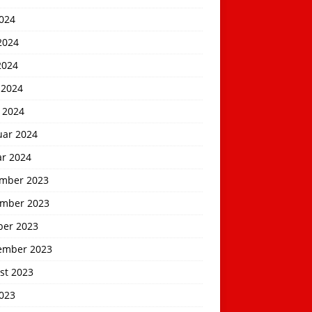
2024
2024
2024
 2024
 2024
uar 2024
ar 2024
mber 2023
mber 2023
ber 2023
ember 2023
st 2023
2023