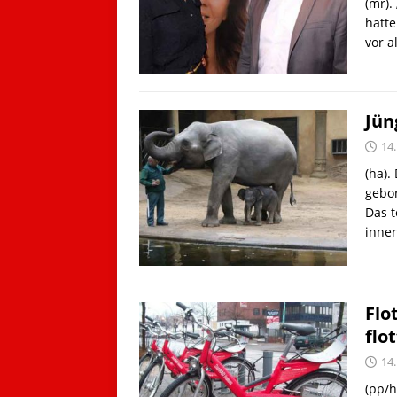
(mr).
hatte
vor 
Jün
14.
(ha).
gebor
Das t
inne
Flo
flo
14
(pp/h