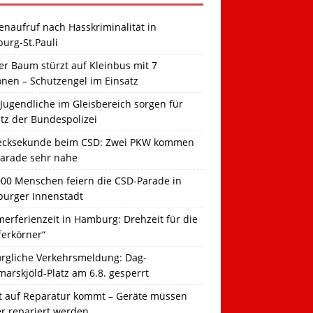
naufruf nach Hasskriminalität in
urg-St.Pauli
r Baum stürzt auf Kleinbus mit 7
onen – Schutzengel im Einsatz
Jugendliche im Gleisbereich sorgen für
tz der Bundespolizei
ecksekunde beim CSD: Zwei PKW kommen
Parade sehr nahe
000 Menschen feiern die CSD-Parade in
urger Innenstadt
erferienzeit in Hamburg: Drehzeit für die
ferkörner“
orgliche Verkehrsmeldung: Dag-
arskjöld-Platz am 6.8. gesperrt
t auf Reparatur kommt – Geräte müssen
er repariert werden