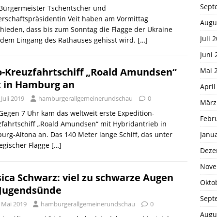
Sept
 Bürgermeister Tschentscher und
rschaftspräsidentin Veit haben am Vormittag
Augu
hieden, dass bis zum Sonntag die Flagge der Ukraine
Juli 
 dem Eingang des Rathauses gehisst wird.
[…]
Juni 
-Kreuzfahrtschiff „Roald Amundsen“
Mai 
t in Hamburg an
April
 Juli 2019
hamburgerallgemeinerundschau
0
März
 Gegen 7 Uhr kam das weltweit erste Expedition-
Febr
fahrtschiff „Roald Amundsen“ mit Hybridantrieb in
Janu
rg-Altona an. Das 140 Meter lange Schiff, das unter
egischer Flagge
[…]
Deze
Nove
sica Schwarz: viel zu schwarze Augen
Okto
 Jugendsünde
Sept
. Mai 2019
hamburgerallgemeinerundschau
0
Augu