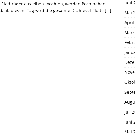
Juni 
n Stadträder ausleihen möchten, werden Pech haben.
: ab diesem Tag wird die gesamte Drahtesel-Flotte
[…]
Mai 
April
März
Febr
Janu
Deze
Nove
Okto
Sept
Augu
Juli 
Juni 
Mai 