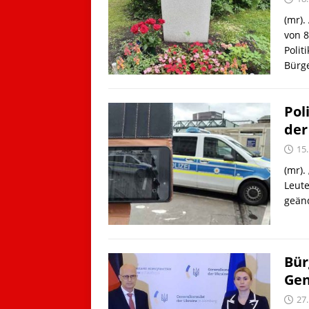
(mr).
von 8
Polit
Bürg
Pol
der
15.
(mr).
Leute
geänd
Bür
Gen
27