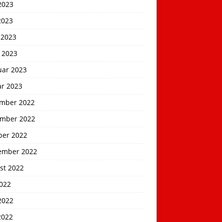
2023
2023
 2023
 2023
uar 2023
ar 2023
mber 2022
mber 2022
ber 2022
ember 2022
st 2022
2022
2022
2022