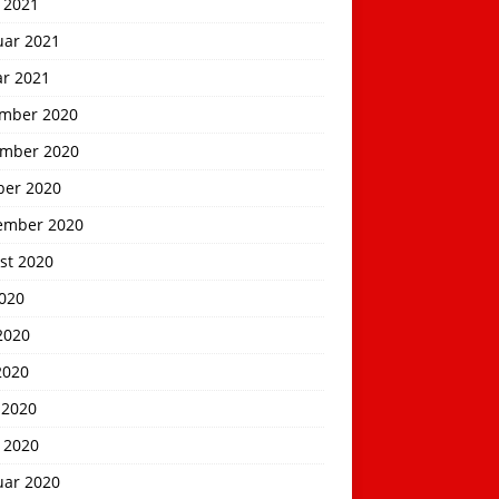
 2021
uar 2021
ar 2021
mber 2020
mber 2020
ber 2020
ember 2020
st 2020
2020
2020
2020
 2020
 2020
uar 2020