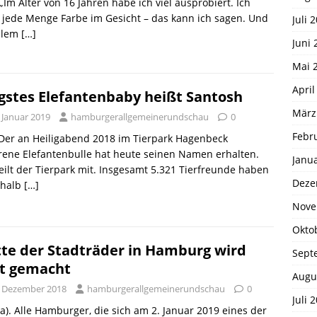
 „Im Alter von 16 Jahren habe ich viel ausprobiert. Ich
 jede Menge Farbe im Gesicht – das kann ich sagen. Und
Juli 
allem
[…]
Juni 
Mai 
April
gstes Elefantenbaby heißt Santosh
März
 Januar 2019
hamburgerallgemeinerundschau
0
Febr
 Der an Heiligabend 2018 im Tierpark Hagenbeck
ene Elefantenbulle hat heute seinen Namen erhalten.
Janu
eilt der Tierpark mit. Insgesamt 5.321 Tierfreunde haben
Deze
rhalb
[…]
Nove
Okto
tte der Stadträder in Hamburg wird
Sept
tt gemacht
Augu
. Dezember 2018
hamburgerallgemeinerundschau
0
Juli 
a). Alle Hamburger, die sich am 2. Januar 2019 eines der