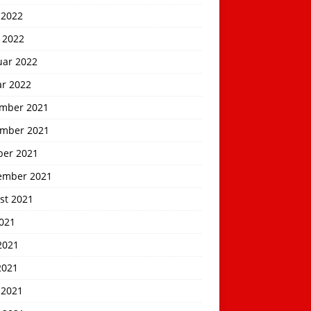
 2022
 2022
uar 2022
ar 2022
mber 2021
mber 2021
ber 2021
ember 2021
st 2021
2021
2021
2021
 2021