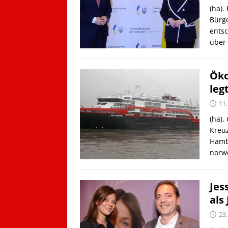
(ha).
Bürge
entsc
über
Öko
leg
11.
(ha).
Kreuz
Hambu
norw
Jes
als
23