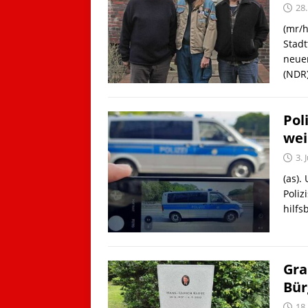
28.
(mr/
Stadt
neue
(NDR)
Pol
wei
3. 
(as).
Poliz
hilfs
Gra
Bür
18.