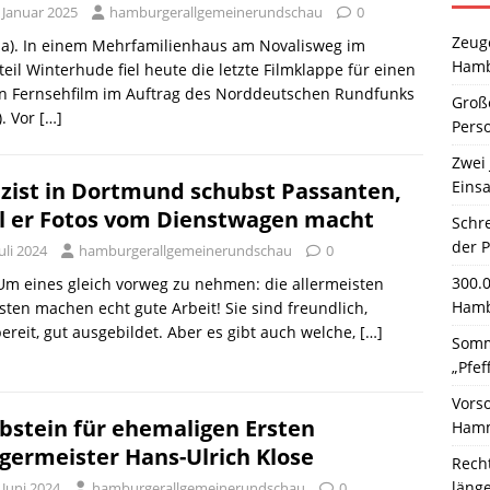
 Januar 2025
hamburgerallgemeinerundschau
0
Zeuge
ha). In einem Mehrfamilienhaus am Novalisweg im
Hamb
teil Winterhude fiel heute die letzte Filmklappe für einen
n Fernsehfilm im Auftrag des Norddeutschen Rundfunks
Große
. Vor
[…]
Pers
Zwei 
Einsa
izist in Dortmund schubst Passanten,
l er Fotos vom Dienstwagen macht
Schr
der 
Juli 2024
hamburgerallgemeinerundschau
0
300.
 Um eines gleich vorweg zu nehmen: die allermeisten
Hamb
isten machen echt gute Arbeit! Sie sind freundlich,
bereit, gut ausgebildet. Aber es gibt auch welche,
[…]
Somm
„Pfef
Vors
bstein für ehemaligen Ersten
Hamm
germeister Hans-Ulrich Klose
Rech
läng
 Juni 2024
hamburgerallgemeinerundschau
0