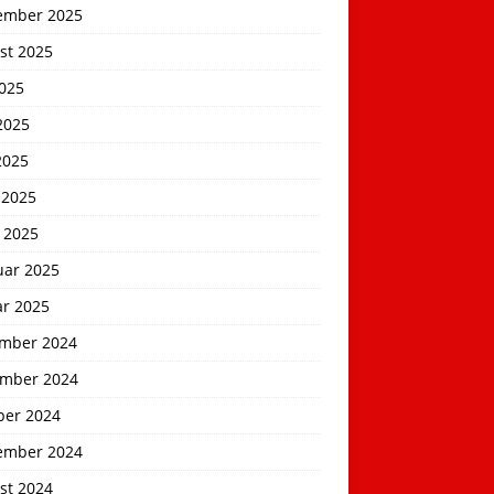
ember 2025
st 2025
2025
2025
2025
 2025
 2025
uar 2025
ar 2025
mber 2024
mber 2024
ber 2024
ember 2024
st 2024