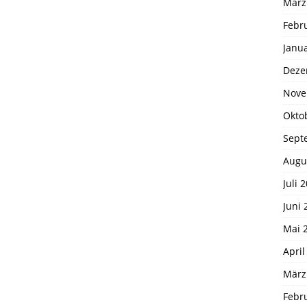
März
Febr
Janu
Deze
Nove
Okto
Sept
Augu
Juli 
Juni 
Mai 
April
März
Febr