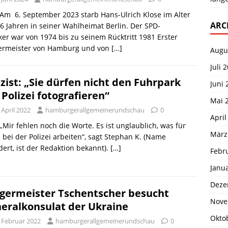
 Am 6. September 2023 starb Hans-Ulrich Klose im Alter
ARC
6 Jahren in seiner Wahlheimat Berlin. Der SPD-
iker war von 1974 bis zu seinem Rücktritt 1981 Erster
ermeister von Hamburg und von
[…]
Augu
Juli 
izist: „Sie dürfen nicht den Fuhrpark
Juni 
 Polizei fotografieren“
Mai 
 April 2022
hamburgerallgemeinerundschau
0
April
 „Mir fehlen noch die Worte. Es ist unglaublich, was für
März
 bei der Polizei arbeiten“, sagt Stephan K. (Name
ert, ist der Redaktion bekannt).
[…]
Febr
Janu
Deze
germeister Tschentscher besucht
Nove
eralkonsulat der Ukraine
Okto
. Februar 2022
hamburgerallgemeinerundschau
0