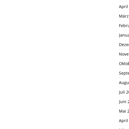
April
März
Febr
Janu
Deze
Nove
Okto
Sept
Augu
Juli 
Juni 
Mai 
April