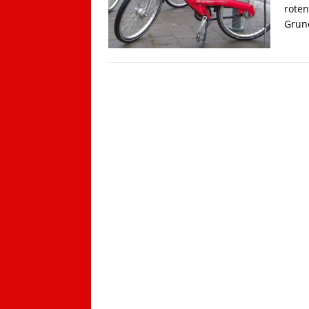
rote
Grund