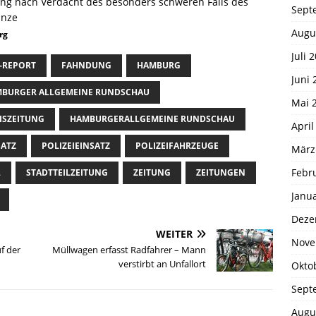
Sept
Augu
rg
Juli 
-REPORT
FAHNDUNG
HAMBURG
Juni 
BURGER ALLGEMEINE RUNDSCHAU
Mai 
ISZEITUNG
HAMBURGERALLGEMEINE RUNDSCHAU
April
SATZ
POLIZEIEINSATZ
POLIZEIFAHRZEUGE
März
Febr
L
STADTTEILZEITUNG
ZEITUNG
ZEITUNGEN
Janu
Deze
WEITER
Nove
f der
Müllwagen erfasst Radfahrer – Mann
verstirbt an Unfallort
Okto
Sept
Augu