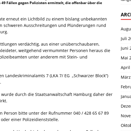
 49 Fällen gegen Polizisten ermittelt, die offenbar über die
ARC
ute erneut ein Lichtbild zu einem bislang unbekannten
n schweren Ausschreitungen und Plünderungen rund
Augu
urg.
Juli 
ttlungen verdächtig, aus einer unüberschaubaren,
Juni 
kleideter, weitgehend vermummter Personen heraus die
olizeibeamten unter anderem mit Stein- und
Mai 
April
en Landeskriminalamts 7 (LKA 7/ EG „Schwarzer Block“)
März
.
Febr
 wurde durch die Staatsanwaltschaft Hamburg daher der
Janu
rkt.
Deze
en Person bitte unter der Rufnummer 040 / 428 65 67 89
Nove
der einer Polizeidienststelle.
Okto