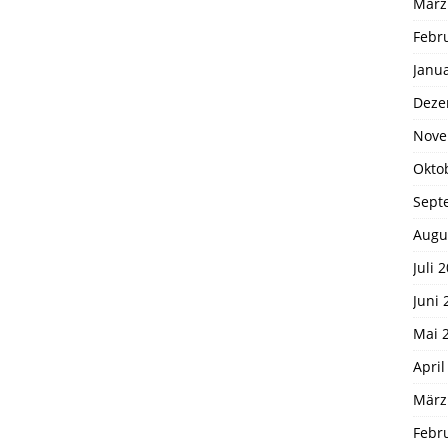
März
Febr
Janu
Deze
Nove
Okto
Sept
Augu
Juli 
Juni 
Mai 
April
März
Febr