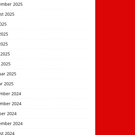
ember 2025
st 2025
2025
2025
2025
 2025
 2025
uar 2025
ar 2025
mber 2024
mber 2024
ber 2024
ember 2024
st 2024