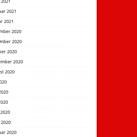
 2021
uar 2021
ar 2021
mber 2020
mber 2020
ber 2020
ember 2020
st 2020
2020
2020
2020
 2020
 2020
uar 2020