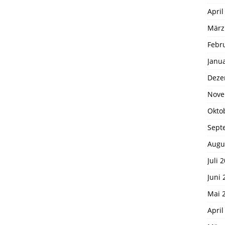
April
März
Febr
Janu
Deze
Nove
Okto
Sept
Augu
Juli 
Juni 
Mai 
April