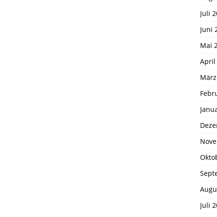
Juli 
Juni 
Mai 
April
März
Febr
Janu
Deze
Nove
Okto
Sept
Augu
Juli 