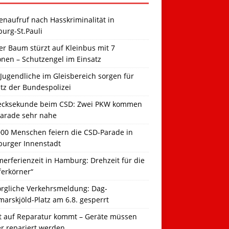
naufruf nach Hasskriminalität in
urg-St.Pauli
r Baum stürzt auf Kleinbus mit 7
onen – Schutzengel im Einsatz
Jugendliche im Gleisbereich sorgen für
tz der Bundespolizei
ecksekunde beim CSD: Zwei PKW kommen
Parade sehr nahe
000 Menschen feiern die CSD-Parade in
urger Innenstadt
erferienzeit in Hamburg: Drehzeit für die
ferkörner“
orgliche Verkehrsmeldung: Dag-
arskjöld-Platz am 6.8. gesperrt
t auf Reparatur kommt – Geräte müssen
er repariert werden