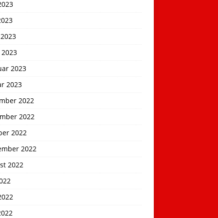
2023
2023
 2023
 2023
uar 2023
ar 2023
mber 2022
mber 2022
ber 2022
ember 2022
st 2022
2022
2022
2022