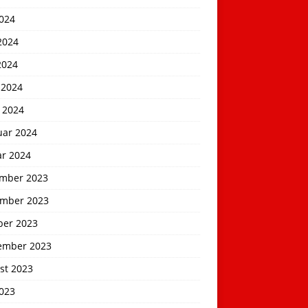
2024
2024
2024
 2024
 2024
uar 2024
ar 2024
mber 2023
mber 2023
ber 2023
ember 2023
st 2023
2023