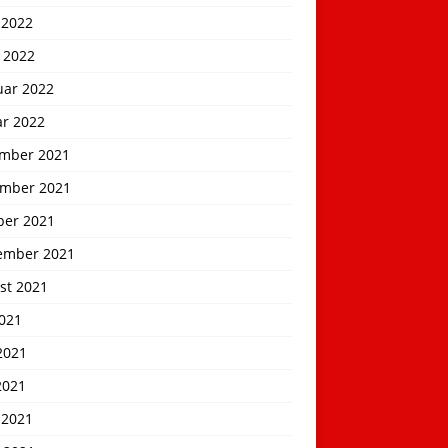
 2022
 2022
uar 2022
ar 2022
mber 2021
mber 2021
ber 2021
ember 2021
st 2021
2021
2021
2021
 2021