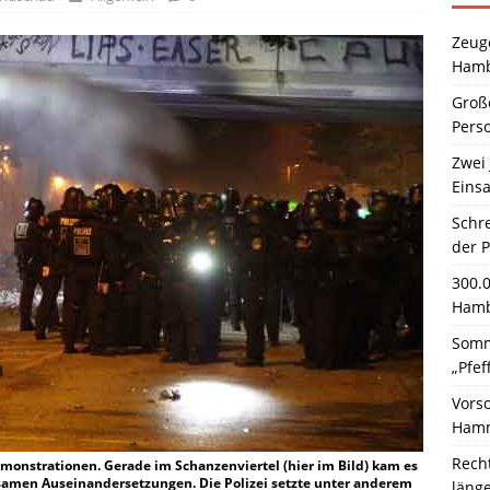
Zeuge
Hamb
Große
Pers
Zwei 
Einsa
Schr
der 
300.
Hamb
Somm
„Pfef
Vors
Hamm
Rech
monstrationen. Gerade im Schanzenviertel (hier im Bild) kam es
samen Auseinandersetzungen. Die Polizei setzte unter anderem
läng