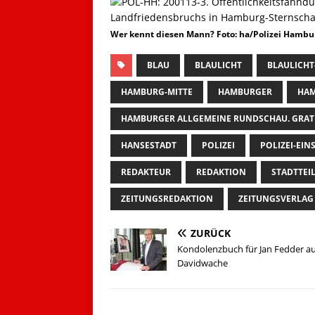
Wer kennt diesen Mann?
Foto: ha/Polizei Hambu
BLAU
BLAULICHT
BLAULICHT
HAMBURG-MITTE
HAMBURGER
HAM
HAMBURGER ALLGEMEINE RUNDSCHAU. GRAT
HANSESTADT
POLIZEI
POLIZEI-EIN
REDAKTEUR
REDAKTION
STADTTEI
ZEITUNGSREDAKTION
ZEITUNGSVERLAG
ZURÜCK
Kondolenzbuch für Jan Fedder au
Davidwache