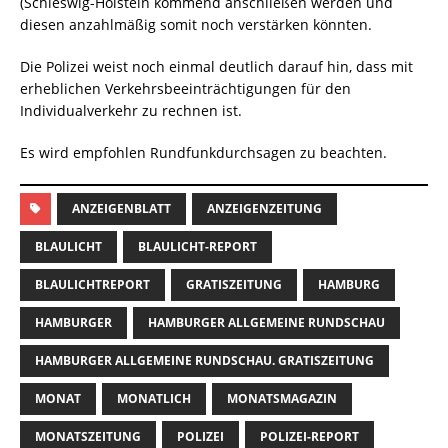
(Schleswig-Holstein kommend anschließen werden und
diesen anzahlmäßig somit noch verstärken könnten.
Die Polizei weist noch einmal deutlich darauf hin, dass mit
erheblichen Verkehrsbeeinträchtigungen für den
Individualverkehr zu rechnen ist.
Es wird empfohlen Rundfunkdurchsagen zu beachten.
ANZEIGENBLATT
ANZEIGENZEITUNG
BLAULICHT
BLAULICHT-REPORT
BLAULICHTREPORT
GRATISZEITUNG
HAMBURG
HAMBURGER
HAMBURGER ALLGEMEINE RUNDSCHAU
HAMBURGER ALLGEMEINE RUNDSCHAU. GRATISZEITUNG
MONAT
MONATLICH
MONATSMAGAZIN
MONATSZEITUNG
POLIZEI
POLIZEI-REPORT