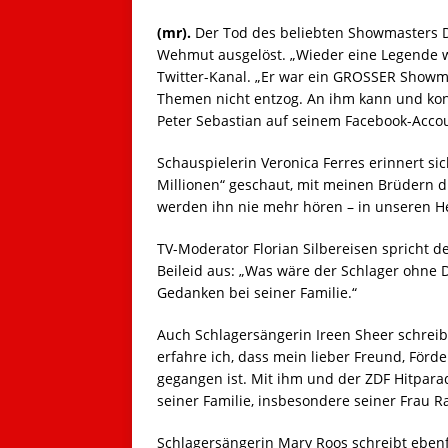
(mr).
Der Tod des beliebten Showmasters D
Wehmut ausgelöst. „Wieder eine Legende we
Twitter-Kanal. „Er war ein GROSSER Showm
Themen nicht entzog. An ihm kann und kon
Peter Sebastian auf seinem Facebook-Acco
Schauspielerin Veronica Ferres erinnert si
Millionen“ geschaut, mit meinen Brüdern di
werden ihn nie mehr hören – in unseren Her
TV-Moderator Florian Silbereisen spricht d
Beileid aus: „Was wäre der Schlager ohne 
Gedanken bei seiner Familie.“
Auch Schlagersängerin Ireen Sheer schrei
erfahre ich, dass mein lieber Freund, För
gegangen ist. Mit ihm und der ZDF Hitpara
seiner Familie, insbesondere seiner Frau Rag
Schlagersängerin Mary Roos schreibt ebenf