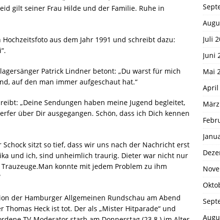
Sept
id gilt seiner Frau Hilde und der Familie. Ruhe in
Augu
Juli 
n Hochzeitsfoto aus dem Jahr 1991 und schreibt dazu:
“.
Juni 
gersänger Patrick Lindner betont: „Du warst für mich
Mai 
eund, auf den man immer aufgeschaut hat.“
April
chreibt: „Deine Sendungen haben meine Jugend begleitet,
März
werfer über Dir ausgegangen. Schön, dass ich Dich kennen
Febr
Janu
Schock sitzt so tief, dass wir uns nach der Nachricht erst
Deze
a und ich, sind unheimlich traurig. Dieter war nicht nur
r Trauzeuge.Man konnte mit jedem Problem zu ihm
Nove
“
Okto
aktion der Hamburger Allgemeinen Rundschau am Abend
Sept
 Thomas Heck ist tot. Der als „Mister Hitparade“ und
Augu
rdene TV-Moderator starb am Donnerstag (23.8.) im Alter