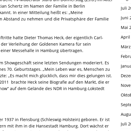
ian Schertz im Namen der Familie in Berlin
Juli 
kannt. In einer Mitteilung heißt es: „Meine
Juni 
en Abstand zu nehmen und die Privatsphäre der Familie
Mai 
April
ftritte hatte Dieter Thomas Heck, der eigentlich Carl-
i der Verleihung der Goldenen Kamera für sein
März
s einer Messehalle in Hamburg übertragen.
Febr
 im Showgeschäft seine letzten Sendungen moderiert. Es
Janu
eines 70. Geburtstages. „Mein Leben war es, Menschen zu
Deze
zte: „Es macht mich glücklich, dass mir dies gelungen ist.
011 brachte Heck seine Biografie auf den Markt, die er
Nove
how“ auf dem Gelände des NDR in Hamburg-Lokstedt
Okto
Sept
Augu
 1937 in Flensburg (Schleswig-Holstein) geboren. Er ist
Juli 
tern mit ihm in die Hansestadt Hamburg. Dort wächst er