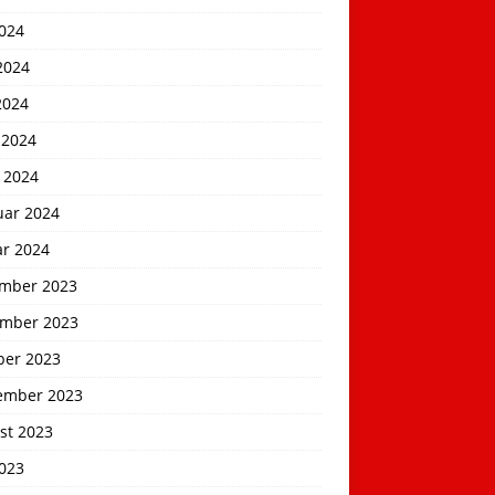
2024
2024
2024
 2024
 2024
uar 2024
ar 2024
mber 2023
mber 2023
ber 2023
ember 2023
st 2023
2023