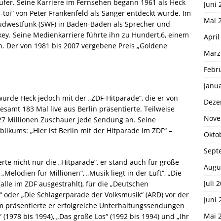
äufer. Seine Karriere im Fernsehen begann 1961 als Heck
Juni 
toi“ von Peter Frankenfeld als Sänger entdeckt wurde. Im
Mai 
üdwestfunk (SWF) in Baden-Baden als Sprecher und
key. Seine Medienkarriere führte ihn zu Hundert,6, einem
April
n. Der von 1981 bis 2007 vergebene Preis „Goldene
März
Febr
Janu
urde Heck jedoch mit der „ZDF-Hitparade“, die er von
Deze
esamt 183 Mal live aus Berlin präsentierte. Teilweise
Nove
7 Millionen Zuschauer jede Sendung an. Seine
ikums: „Hier ist Berlin mit der Hitparade im ZDF“ –
Okto
Sept
te nicht nur die „Hitparade“, er stand auch für große
Augu
Melodien für Millionen“, „Musik liegt in der Luft“, „Die
Juli 
alle im ZDF ausgestrahlt), für die „Deutschen
“ oder „Die Schlagerparade der Volksmusik“ (ARD) vor der
Juni 
 präsentierte er erfolgreiche Unterhaltungssendungen
Mai 
 (1978 bis 1994), „Das große Los“ (1992 bis 1994) und „Ihr