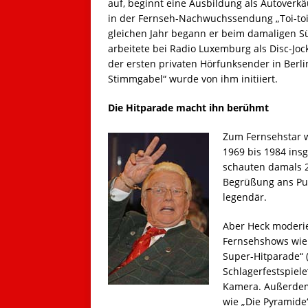
auf, beginnt eine Ausbildung als Autoverk
in der Fernseh-Nachwuchssendung „Toi-toi-
gleichen Jahr begann er beim damaligen S
arbeitete bei Radio Luxemburg als Disc-Joc
der ersten privaten Hörfunksender in Berli
Stimmgabel“ wurde von ihm initiiert.
Die Hitparade macht ihn berühmt
Zum Fernsehstar w
1969 bis 1984 insg
schauten damals 2
Begrüßung ans Publ
legendär.
Aber Heck moderier
Fernsehshows wie „
Super-Hitparade“ (
Schlagerfestspiele
Kamera. Außerdem
wie „Die Pyramide“