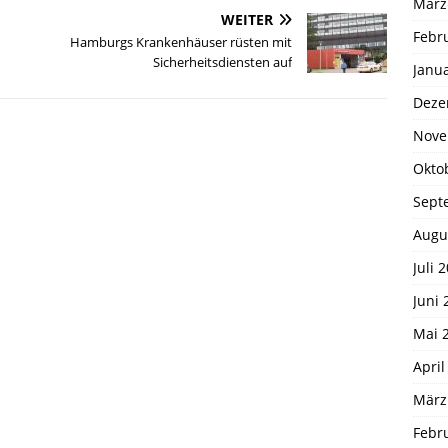
März
WEITER
Febr
Hamburgs Krankenhäuser rüsten mit
Sicherheitsdiensten auf
Janu
Deze
Nove
Okto
Sept
Augu
Juli 
Juni 
Mai 
April
März
Febr