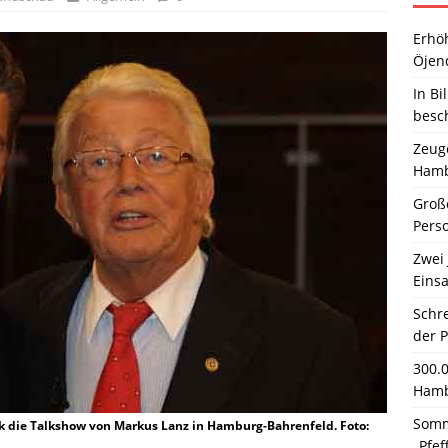
Erhö
Öjen
In Bi
besc
Zeuge
Hamb
Große
Pers
Zwei 
Einsa
Schr
der 
300.
Hamb
Somm
 die Talkshow von Markus Lanz in Hamburg-Bahrenfeld. Foto:
„Pfef