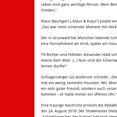
Leben eine ganz wichtige Person. Mein Beile
Frieden.“
Klaus Baumgart („Klaus & Klaus“) postet ei
„Das war mein schönster Moment mit Hecki
Der in Grünwald bei München lebende Schla
eine Fernsehikone als Kind, später ein Fr
TV-Richter und Politiker Alexander Hold s
meine Dein Alter. (…) Nun sind die Schein
lernen durfte!“
Schlagersänger GG Anderson schreibt: „Der 
mal ein wenig sammeln mussten. Wir, Monik
ein sehr guter Freund, sondern auch unse
kommen – er hatte immer ein offenes Ohr.
Eine traurige Nachricht erreicht die Red
des 24. August 2018: Der Showmaster Dieter
„Schnellsprecher der Nation“ bekannt gewo