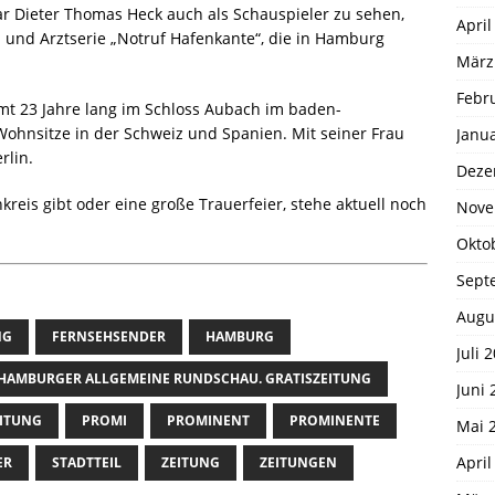
ar Dieter Thomas Heck auch als Schauspieler zu sehen,
April
- und Arztserie „Notruf Hafenkante“, die in Hamburg
März
Febr
mt 23 Jahre lang im Schloss Aubach im baden-
ohnsitze in der Schweiz und Spanien. Mit seiner Frau
Janu
rlin.
Deze
reis gibt oder eine große Trauerfeier, stehe aktuell noch
Nove
Okto
Sept
Augu
NG
FERNSEHSENDER
HAMBURG
Juli 
HAMBURGER ALLGEMEINE RUNDSCHAU. GRATISZEITUNG
Juni 
ITUNG
PROMI
PROMINENT
PROMINENTE
Mai 
April
ER
STADTTEIL
ZEITUNG
ZEITUNGEN