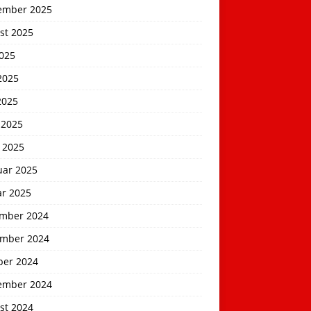
ember 2025
st 2025
2025
2025
2025
 2025
 2025
uar 2025
ar 2025
mber 2024
mber 2024
ber 2024
ember 2024
st 2024