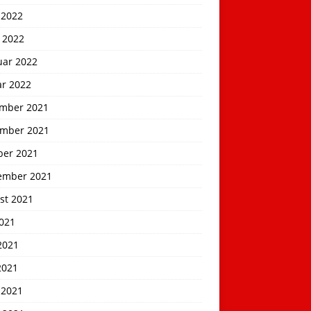
 2022
 2022
uar 2022
ar 2022
mber 2021
mber 2021
ber 2021
ember 2021
st 2021
2021
2021
2021
 2021