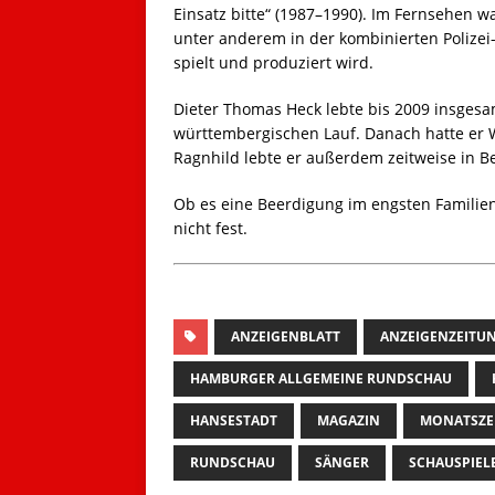
Einsatz bitte“ (1987–1990). Im Fernsehen w
unter anderem in der kombinierten Polizei
spielt und produziert wird.
Dieter Thomas Heck lebte bis 2009 insgesa
württembergischen Lauf. Danach hatte er W
Ragnhild lebte er außerdem zeitweise in Be
Ob es eine Beerdigung im engsten Familienk
nicht fest.
ANZEIGENBLATT
ANZEIGENZEITU
HAMBURGER ALLGEMEINE RUNDSCHAU
HANSESTADT
MAGAZIN
MONATSZE
RUNDSCHAU
SÄNGER
SCHAUSPIEL