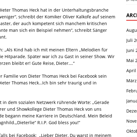
ieter Thomas Heck hat in der Unterhaltungsbranche
ARC
niger“, schreibt der Komiker Oliver Kalkofe auf seinem
aster, der auch kompetent sich manchem kritischen
Augu
nte man sich ein Beispiel nehmen“, schreibt Sänger
unt.
Juli 
ch: „Als Kind hab ich mit meinen Eltern „Melodien für
Juni 
e Hitparade. Später war ich zu Gast in seiner Show. Wir
Mai 
zen bleibt er! Gute Reise, Dieter….“
April
er Familie von Dieter Thomas Heck bei Facebook sein
März
Dieter Thomas Heck…Ich bin sehr traurig und in
Febr
Janu
bt in dem sozialen Netzwerk rührende Worte: „Gerade
derer und Showkollege Dieter Thomas Heck von uns
Deze
de begann meine Karriere in Deutschland. Mein Beleid
Nove
nhild.„Dieterlie“ R.I.P. God bless you!“
Okto
alls bei Facebook: „Lieber Dieter, Du warst in meinem