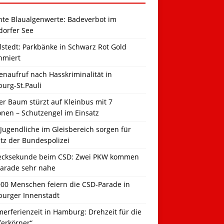
hte Blaualgenwerte: Badeverbot im
dorfer See
llstedt: Parkbänke in Schwarz Rot Gold
hmiert
naufruf nach Hasskriminalität in
urg-St.Pauli
r Baum stürzt auf Kleinbus mit 7
onen – Schutzengel im Einsatz
Jugendliche im Gleisbereich sorgen für
tz der Bundespolizei
ecksekunde beim CSD: Zwei PKW kommen
Parade sehr nahe
000 Menschen feiern die CSD-Parade in
urger Innenstadt
erferienzeit in Hamburg: Drehzeit für die
ferkörner“