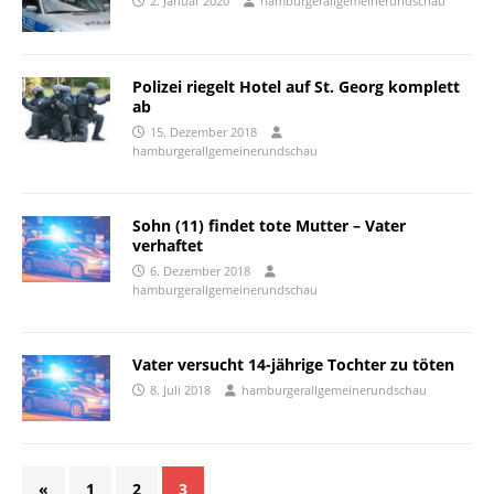
2. Januar 2020
hamburgerallgemeinerundschau
Polizei riegelt Hotel auf St. Georg komplett
ab
15. Dezember 2018
hamburgerallgemeinerundschau
Sohn (11) findet tote Mutter – Vater
verhaftet
6. Dezember 2018
hamburgerallgemeinerundschau
Vater versucht 14-jährige Tochter zu töten
8. Juli 2018
hamburgerallgemeinerundschau
«
1
2
3