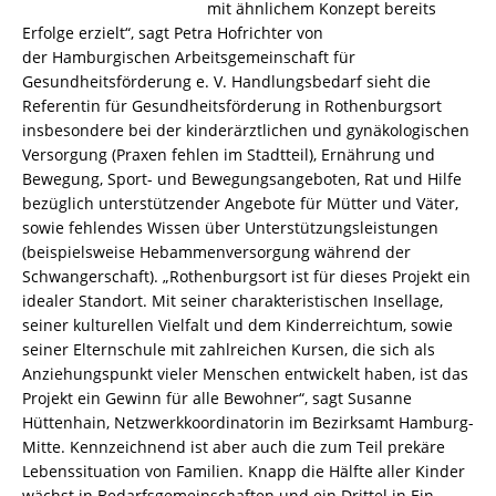
mit ähnlichem Konzept bereits
Erfolge erzielt“, sagt Petra Hofrichter von
der Hamburgischen Arbeitsgemeinschaft für
Gesundheitsförderung e. V.
Handlungsbedarf sieht die
Referentin für Gesundheitsförderung in Rothenburgsort
insbesondere bei der kinderärztlichen und gynäkologischen
Versorgung (Praxen fehlen im Stadtteil), Ernährung und
Bewegung, Sport- und Bewegungsangeboten, Rat und Hilfe
bezüglich unterstützender Angebote für Mütter und Väter,
sowie fehlendes Wissen über Unterstützungsleistungen
(beispielsweise Hebammenversorgung während der
Schwangerschaft).
„Rothenburgsort ist für dieses Projekt ein
idealer Standort. Mit seiner c
harakteristischen Insellage,
seiner kulturellen Vielfalt und dem Kinderreichtum, sowie
seiner
Elternschule mit zahlreichen Kursen, die sich als
Anziehungspunkt vieler Menschen entwickelt haben, ist das
Projekt ein Gewinn für alle Bewohner“, sagt Susanne
Hüttenhain, Netzwerkkoordinatorin im Bezirksamt Hamburg-
Mitte.
Kennzeichnend ist aber auch die zum Teil prekäre
Lebenssituation von Familien. Knapp die Hälfte aller Kinder
wächst in Bedarfsgemeinschaften und ein Drittel in Ein-