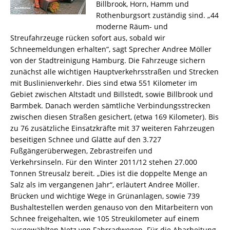
Billbrook, Horn, Hamm und
Rothenburgsort zuständig sind. „44
moderne Räum- und
Streufahrzeuge rücken sofort aus, sobald wir
Schneemeldungen erhalten“, sagt Sprecher Andree Möller
von der Stadtreinigung Hamburg. Die Fahrzeuge sichern
zunächst alle wichtigen Hauptverkehrsstraßen und Strecken
mit Buslinienverkehr. Dies sind etwa 551 Kilometer im
Gebiet zwischen Altstadt und Billstedt, sowie Billbrook und
Barmbek. Danach werden sämtliche Verbindungsstrecken
zwischen diesen Straßen gesichert, (etwa 169 Kilometer). Bis
zu 76 zusätzliche Einsatzkräfte mit 37 weiteren Fahrzeugen
beseitigen Schnee und Glätte auf den 3.727
Fußgängerüberwegen, Zebrastreifen und
Verkehrsinseln. Für den Winter 2011/12 stehen 27.000
Tonnen Streusalz bereit. „Dies ist die doppelte Menge an
Salz als im vergangenen Jahr“, erläutert Andree Möller.
Brücken und wichtige Wege in Grünanlagen, sowie 739
Bushaltestellen werden genauso von den Mitarbeitern von
Schnee freigehalten, wie 105 Streukilometer auf einem
ausgewählten Netz von Fahrradwegen. Für die Abarbeitung