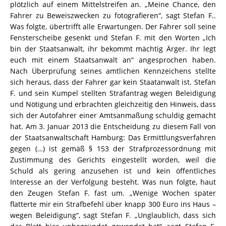
plötzlich auf einem Mittelstreifen an. „Meine Chance, den
Fahrer zu Beweiszwecken zu fotografieren“, sagt Stefan F..
Was folgte, übertrifft alle Erwartungen. Der Fahrer soll seine
Fensterscheibe gesenkt und Stefan F. mit den Worten „Ich
bin der Staatsanwalt, ihr bekommt mächtig Ärger. Ihr legt
euch mit einem Staatsanwalt an“ angesprochen haben.
Nach Überprüfung seines amtlichen Kennzeichens stellte
sich heraus, dass der Fahrer gar kein Staatanwalt ist. Stefan
F. und sein Kumpel stellten Strafantrag wegen Beleidigung
und Nötigung und erbrachten gleichzeitig den Hinweis, dass
sich der Autofahrer einer Amtsanmaßung schuldig gemacht
hat. Am 3. Januar 2013 die Entscheidung zu diesem Fall von
der Staatsanwaltschaft Hamburg: Das Ermittlungsverfahren
gegen (…) ist gemäß § 153 der Strafprozessordnung mit
Zustimmung des Gerichts eingestellt worden, weil die
Schuld als gering anzusehen ist und kein öffentliches
Interesse an der Verfolgung besteht. Was nun folgte, haut
den Zeugen Stefan F. fast um. „Wenige Wochen später
flatterte mir ein Strafbefehl über knapp 300 Euro ins Haus –
wegen Beleidigung“, sagt Stefan F. „Unglaublich, dass sich