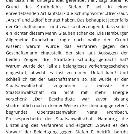
das Blatt hier unbegründet gewendet hat“, sagt Stefan F.
Grund des Strafbefehls: Stefan F. soll in einer
ehrverletzenden Art lautstark die Schimpfwörter „Drecksau“,
„Arsch“ und „Idiot“ benutzt haben. Das behauptet jedenfalls
der Geschäftsmann – und zwar so überzeugend, dass selbst
ein Richter diesem Mann Glauben schenkte. Die Hamburger
Allgemeine Rundschau fragte nach, wollte den Grund
wissen: warum wurde das Verfahren gegen den
Geschäftsmann eingestellt, der sich laut Aussagen der
beiden Zeugen drei Straftaten schuldig gemacht hat?
Warum wurde der Fall als belangloses Verkehrsgeschehen
eingestuft, obwohl es fast zu einem Unfall kam? Und
schließlich tat der Geschäftsmann so, als würde er der
Staatsanwaltschaft zugehören – müsste die
Staatsanwaltschaft da nicht mit mehr Energie
vorgehen?
„Der Beschuldigte war zuvor bislang
strafrechtlich noch in keiner Weise in Erscheinung getreten“,
begründet
Oberstaatsanwältin Nana Frombach,
Pressesprecherin der Staatsanwaltschaft Hamburg, die
Einstellung des Verfahrens und ergänzt: „Soweit es den
Vorwurf der Beleidigung gegen Stefan F. betrifft, beruht