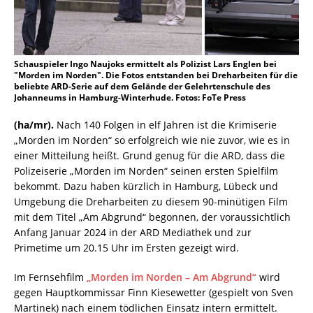
Schauspieler Ingo Naujoks ermittelt als Polizist Lars Englen bei
"Morden im Norden". Die Fotos entstanden bei Dreharbeiten für die
beliebte ARD-Serie auf dem Gelände der Gelehrtenschule des
Johanneums in Hamburg-Winterhude. Fotos: FoTe Press
(ha/mr).
Nach 140 Folgen in elf Jahren ist die Krimiserie
„Morden im Norden“ so erfolgreich wie nie zuvor, wie es in
einer Mitteilung heißt. Grund genug für die ARD, dass die
Polizeiserie „Morden im Norden“ seinen ersten Spielfilm
bekommt. Dazu haben kürzlich in Hamburg, Lübeck und
Umgebung die Dreharbeiten zu diesem 90-minütigen Film
mit dem Titel „Am Abgrund“ begonnen, der voraussichtlich
Anfang Januar 2024 in der ARD Mediathek und zur
Primetime um 20.15 Uhr im Ersten gezeigt wird.
Im Fernsehfilm
„Morden im Norden – Am Abgrund“
wird
gegen Hauptkommissar Finn Kiesewetter (gespielt von Sven
Martinek) nach einem tödlichen Einsatz intern ermittelt.