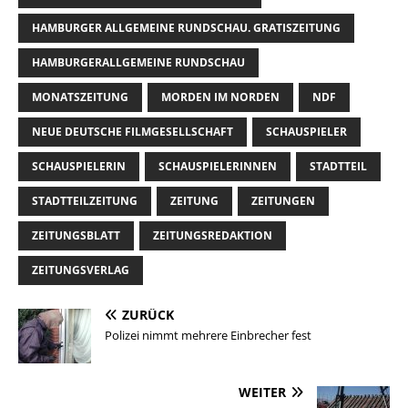
HAMBURGER ALLGEMEINE RUNDSCHAU. GRATISZEITUNG
HAMBURGERALLGEMEINE RUNDSCHAU
MONATSZEITUNG
MORDEN IM NORDEN
NDF
NEUE DEUTSCHE FILMGESELLSCHAFT
SCHAUSPIELER
SCHAUSPIELERIN
SCHAUSPIELERINNEN
STADTTEIL
STADTTEILZEITUNG
ZEITUNG
ZEITUNGEN
ZEITUNGSBLATT
ZEITUNGSREDAKTION
ZEITUNGSVERLAG
ZURÜCK
Polizei nimmt mehrere Einbrecher fest
WEITER