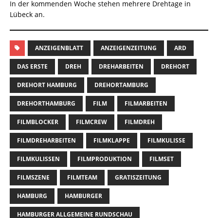
In der kommenden Woche stehen mehrere Drehtage in
Lübeck an.
ANZEIGENBLATT
ANZEIGENZEITUNG
ARD
DAS ERSTE
DREH
DREHARBEITEN
DREHORT
DREHORT HAMBURG
DREHORTAMBURG
DREHORTHAMBURG
FILM
FILMARBEITEN
FILMBLOCKER
FILMCREW
FILMDREH
FILMDREHARBEITEN
FILMKLAPPE
FILMKULISSE
FILMKULISSEN
FILMPRODUKTION
FILMSET
FILMSZENE
FILMTEAM
GRATISZEITUNG
HAMBURG
HAMBURGER
HAMBURGER ALLGEMEINE RUNDSCHAU