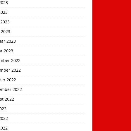
2023
2023
 2023
 2023
uar 2023
ar 2023
mber 2022
mber 2022
ber 2022
ember 2022
st 2022
2022
2022
2022