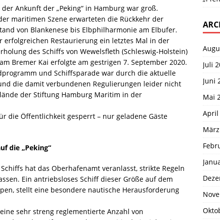
n der Ankunft der „Peking“ in Hamburg war groß.
der maritimen Szene erwarteten die Rückkehr der
ARC
tand von Blankenese bis Elbphilharmonie am Elbufer.
erfolgreichen Restaurierung ein letztes Mal in der
Augu
rholung des Schiffs von Wewelsfleth (Schleswig-Holstein)
am Bremer Kai erfolgte am gestrigen 7. September 2020.
Juli 
andprogramm und Schiffsparade war durch die aktuelle
Juni 
und die damit verbundenen Regulierungen leider nicht
lände der Stiftung Hamburg Maritim in der
Mai 
April
r die Öffentlichkeit gesperrt – nur geladene Gäste
März
Febr
uf die „Peking“
Janu
Schiffs hat das Oberhafenamt veranlasst, strikte Regeln
Deze
assen. Ein antriebsloses Schiff dieser Größe auf dem
pen, stellt eine besondere nautische Herausforderung
Nove
Okto
ine sehr streng reglementierte Anzahl von