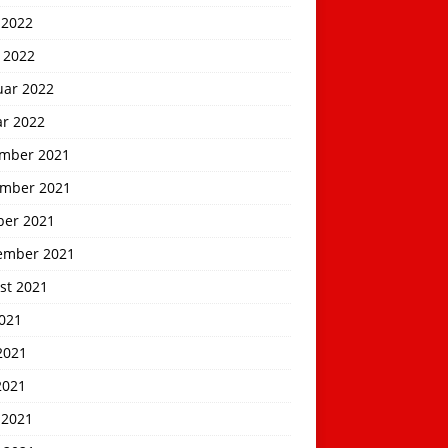
 2022
 2022
uar 2022
ar 2022
mber 2021
mber 2021
ber 2021
ember 2021
st 2021
2021
2021
2021
 2021