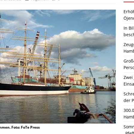
Erhö
Öjen
In Bi
besc
Zeuge
Hamb
Große
Pers
Zwei 
Einsa
Schr
der 
300.
Hamb
Somm
mmen. Foto: FoTe Press
„Pfef