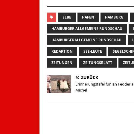
ELBE
HAFEN
HAMBURG
HAMBURGER ALLGEMEINE RUNDSCHAU
HAMBURGERALLGEMEINE RUNDSCHAU
REDAKTION
SEE-LEUTE
SEGELSCHI
ZEITUNGEN
ZEITUNGSBLATT
ZEIT
ZURÜCK
Erinnerungstafel für Jan Fedder 
Michel