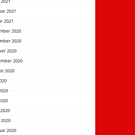
 2021
uar 2021
ar 2021
mber 2020
mber 2020
ber 2020
ember 2020
st 2020
2020
2020
2020
 2020
 2020
uar 2020