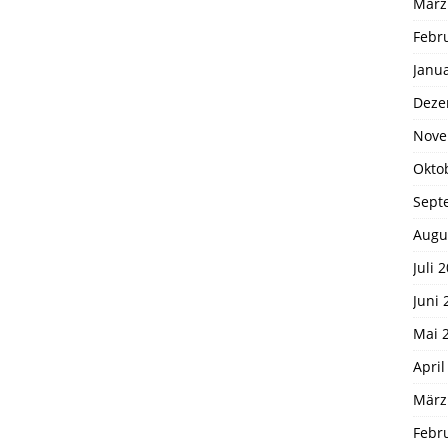
März
Febr
Janu
Deze
Nove
Okto
Sept
Augu
Juli 
Juni 
Mai 
April
März
Febr