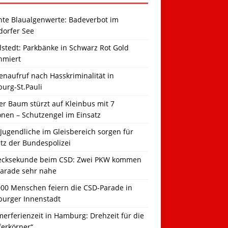
hte Blaualgenwerte: Badeverbot im
dorfer See
llstedt: Parkbänke in Schwarz Rot Gold
hmiert
naufruf nach Hasskriminalität in
urg-St.Pauli
r Baum stürzt auf Kleinbus mit 7
onen – Schutzengel im Einsatz
Jugendliche im Gleisbereich sorgen für
tz der Bundespolizei
ecksekunde beim CSD: Zwei PKW kommen
Parade sehr nahe
000 Menschen feiern die CSD-Parade in
urger Innenstadt
erferienzeit in Hamburg: Drehzeit für die
ferkörner“