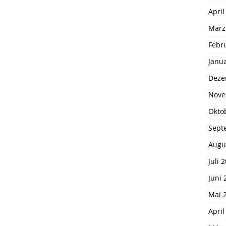
April
März
Febr
Janu
Deze
Nove
Okto
Sept
Augu
Juli 
Juni 
Mai 
April