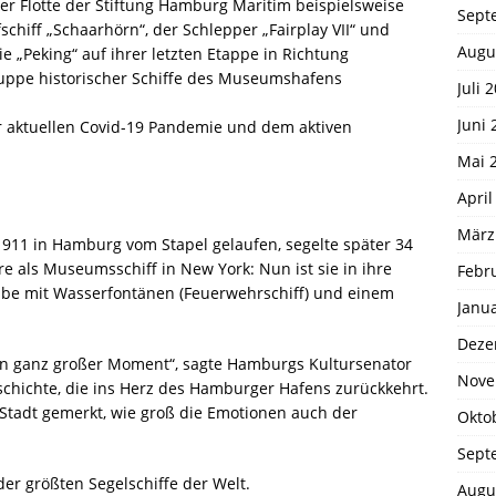
er Flotte der Stiftung Hamburg Maritim beispielsweise
Sept
schiff „Schaarhörn“, der Schlepper „Fairplay VII“ und
Augu
 „Peking“ auf ihrer letzten Etappe in Richtung
ruppe historischer Schiffe des Museumshafens
Juli 
Juni 
der aktuellen Covid-19 Pandemie und dem aktiven
Mai 
April
März
1911 in Hamburg vom Stapel gelaufen, segelte später 34
e als Museumsschiff in New York: Nun ist sie in ihre
Febr
Elbe mit Wasserfontänen (Feuerwehrschiff) und einem
Janu
Deze
ein ganz großer Moment“, sagte Hamburgs Kultursenator
Nove
schichte, die ins Herz des Hamburger Hafens zurückkehrt.
 Stadt gemerkt, wie groß die Emotionen auch der
Okto
Sept
der größten Segelschiffe der Welt.
Augu