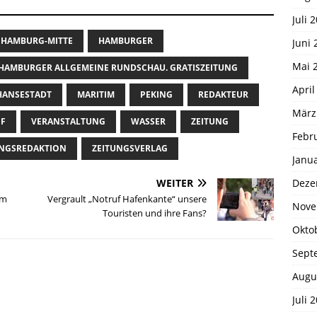
Juli 
HAMBURG-MITTE
HAMBURGER
Juni 
Mai 
HAMBURGER ALLGEMEINE RUNDSCHAU. GRATISZEITUNG
April
HANSESTADT
MARITIM
PEKING
REDAKTEUR
März
FF
VERANSTALTUNG
WASSER
ZEITUNG
Febr
UNGSREDAKTION
ZEITUNGSVERLAG
Janu
Deze
WEITER
am
Vergrault „Notruf Hafenkante“ unsere
Nove
Touristen und ihre Fans?
Okto
Sept
Augu
Juli 