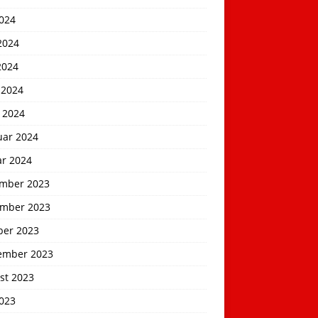
2024
2024
2024
 2024
 2024
uar 2024
ar 2024
mber 2023
mber 2023
ber 2023
ember 2023
st 2023
2023