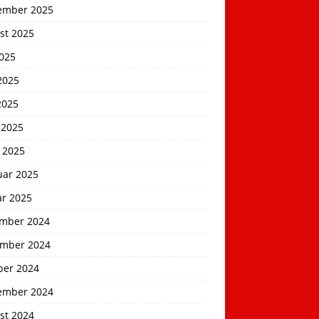
ember 2025
st 2025
2025
2025
2025
 2025
 2025
uar 2025
ar 2025
mber 2024
mber 2024
ber 2024
ember 2024
st 2024