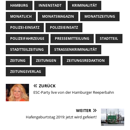
HAMBURG
INNENSTADT
KRIMINALITÄT
MONATLICH
MONATSMAGAZIN
MONATSZEITUNG
POLIZEI-EINSATZ
POLIZEIEINSATZ
POLIZEIFAHRZEUGE
PRESSEMITTEILUNG
STADTTEIL
STADTTEILZEITUNG
STRASSENKRIMINALITÄT
ZEITUNG
ZEITUNGEN
ZEITUNGSREDAKTION
ZEITUNGSVERLAG
ZURÜCK
ESC-Party live von der Hamburger Reeperbahn
WEITER
Hafengeburtstag 2019: jetzt wird gefeiert!