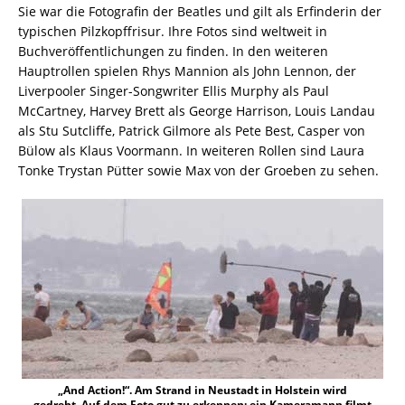
Sie war die Fotografin der Beatles und gilt als Erfinderin der
typischen Pilzkopffrisur. Ihre Fotos sind weltweit in
Buchveröffentlichungen zu finden. In den weiteren
Hauptrollen spielen Rhys Mannion als John Lennon, der
Liverpooler Singer-Songwriter Ellis Murphy als Paul
McCartney, Harvey Brett als George Harrison, Louis Landau
als Stu Sutcliffe, Patrick Gilmore als Pete Best, Casper von
Bülow als Klaus Voormann. In weiteren Rollen sind Laura
Tonke Trystan Pütter sowie Max von der Groeben zu sehen.
„And Action!“. Am Strand in Neustadt in Holstein wird
gedreht. Auf dem Foto gut zu erkennen: ein Kameramann filmt