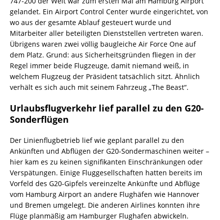
747-200 der Welt war zum ersten Mal am Hamburg Airport
gelandet. Ein Airport Control Center wurde eingerichtet, von
wo aus der gesamte Ablauf gesteuert wurde und
Mitarbeiter aller beteiligten Dienststellen vertreten waren.
Übrigens waren zwei völlig baugleiche Air Force One auf
dem Platz. Grund: aus Sicherheitsgründen fliegen in der
Regel immer beide Flugzeuge, damit niemand weiß, in
welchem Flugzeug der Präsident tatsächlich sitzt. Ähnlich
verhält es sich auch mit seinem Fahrzeug „The Beast“.
Urlaubsflugverkehr lief parallel zu den G20-
Sonderflügen
Der Linienflugbetrieb lief wie geplant parallel zu den
Ankünften und Abflügen der G20-Sondermaschinen weiter –
hier kam es zu keinen signifikanten Einschränkungen oder
Verspätungen. Einige Fluggesellschaften hatten bereits im
Vorfeld des G20-Gipfels vereinzelte Ankünfte und Abflüge
vom Hamburg Airport an andere Flughäfen wie Hannover
und Bremen umgelegt. Die anderen Airlines konnten ihre
Flüge planmäßig am Hamburger Flughafen abwickeln.