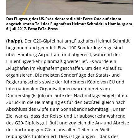
Das Flugzeug des US-Präsidenten: die Air Force One auf einem
abgeschirmten Teil des Flughafens Helmut Schmidt in Hamburg am
6. Juli 2017. Foto: FoTe-Press
(ha/pp).
Der G20-Gipfel hat am „Flughafen Helmut Schmidt“
begonnen und geendet: Etwa 100 Sonderflugzeuge sind
über Hamburg Airport an- und abgereist, während der
Linienflugverkehr planmäßig weiterlief. Es wurde ein
„Flughafen im Flughafen“ geschaffen, um den Ablauf zu
organisieren. Die meisten Sonderflüge der Staats- und
Regierungschefs sowie der führenden Köpfe von EU und
internationalen Organisationen waren bereits am
Donnerstag (6. Juli) im laufe des Nachmittags eingetroffen.
Zurück in die Heimat ging es für den Großteil gleich nach
Abschluss des Gipfels am Sonnabendnachmittag. „Unser
Ziel war es, dass der Reise- und Urlaubsverkehr während
des G20-Gipfels gut läuft und zugleich die An- und Abreise
der hochrangigen Gäste aus allen Teilen der Welt
reibungslos funktioniert. Dies ist gelungen – dank des