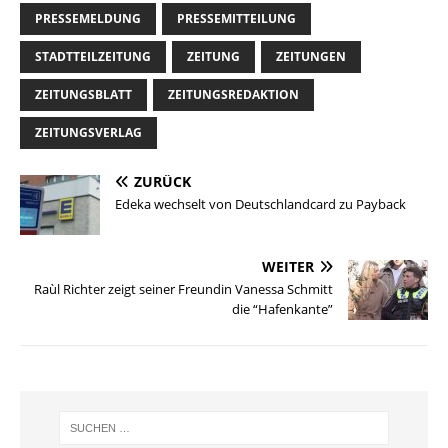
PRESSEMELDUNG
PRESSEMITTEILUNG
STADTTEILZEITUNG
ZEITUNG
ZEITUNGEN
ZEITUNGSBLATT
ZEITUNGSREDAKTION
ZEITUNGSVERLAG
ZURÜCK
Edeka wechselt von Deutschlandcard zu Payback
WEITER
Raùl Richter zeigt seiner Freundin Vanessa Schmitt
die “Hafenkante”