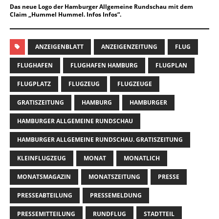
Das neue Logo der Hamburger Allgemeine Rundschau mit dem
Claim „Hummel Hummel. Infos Infos“.
ANZEIGENBLATT
ANZEIGENZEITUNG
FLUG
FLUGHAFEN
FLUGHAFEN HAMBURG
FLUGPLAN
FLUGPLATZ
FLUGZEUG
FLUGZEUGE
GRATISZEITUNG
HAMBURG
HAMBURGER
HAMBURGER ALLGEMEINE RUNDSCHAU
HAMBURGER ALLGEMEINE RUNDSCHAU. GRATISZEITUNG
KLEINFLUGZEUG
MONAT
MONATLICH
MONATSMAGAZIN
MONATSZEITUNG
PRESSE
PRESSEABTEILUNG
PRESSEMELDUNG
PRESSEMITTEILUNG
RUNDFLUG
STADTTEIL