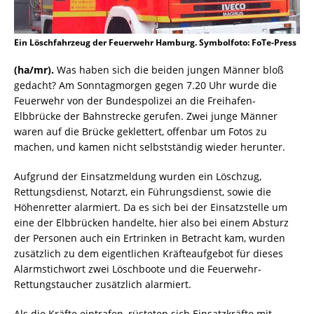
Ein Löschfahrzeug der Feuerwehr Hamburg. Symbolfoto: FoTe-Press
(ha/mr).
Was haben sich die beiden jungen Männer bloß
gedacht? Am Sonntagmorgen gegen 7.20 Uhr wurde die
Feuerwehr von der Bundespolizei an die Freihafen-
Elbbrücke der Bahnstrecke gerufen. Zwei junge Männer
waren auf die Brücke geklettert, offenbar um Fotos zu
machen, und kamen nicht selbstständig wieder herunter.
Aufgrund der Einsatzmeldung wurden ein Löschzug,
Rettungsdienst, Notarzt, ein Führungsdienst, sowie die
Höhenretter alarmiert. Da es sich bei der Einsatzstelle um
eine der Elbbrücken handelte, hier also bei einem Absturz
der Personen auch ein Ertrinken in Betracht kam, wurden
zusätzlich zu dem eigentlichen Kräfteaufgebot für dieses
Alarmstichwort zwei Löschboote und die Feuerwehr-
Rettungstaucher zusätzlich alarmiert.
Als die Kräfte eintrafen, rüsteten sich Einsatzkräfte mit