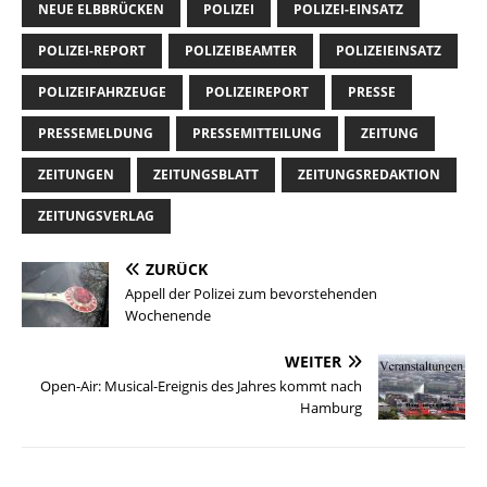
NEUE ELBBRÜCKEN
POLIZEI
POLIZEI-EINSATZ
POLIZEI-REPORT
POLIZEIBEAMTER
POLIZEIEINSATZ
POLIZEIFAHRZEUGE
POLIZEIREPORT
PRESSE
PRESSEMELDUNG
PRESSEMITTEILUNG
ZEITUNG
ZEITUNGEN
ZEITUNGSBLATT
ZEITUNGSREDAKTION
ZEITUNGSVERLAG
ZURÜCK
Appell der Polizei zum bevorstehenden
Wochenende
WEITER
Open-Air: Musical-Ereignis des Jahres kommt nach
Hamburg