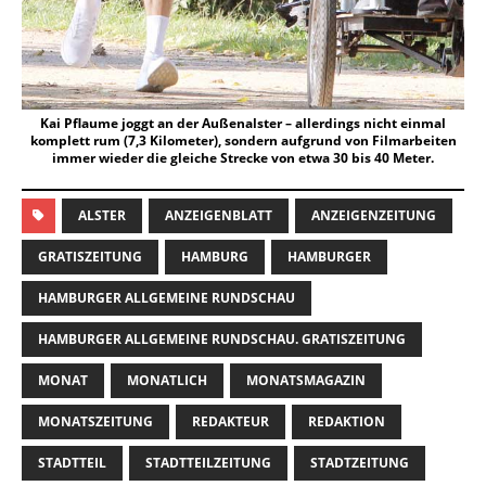
Kai Pflaume joggt an der Außenalster – allerdings nicht einmal
komplett rum (7,3 Kilometer), sondern aufgrund von Filmarbeiten
immer wieder die gleiche Strecke von etwa 30 bis 40 Meter.
ALSTER
ANZEIGENBLATT
ANZEIGENZEITUNG
GRATISZEITUNG
HAMBURG
HAMBURGER
HAMBURGER ALLGEMEINE RUNDSCHAU
HAMBURGER ALLGEMEINE RUNDSCHAU. GRATISZEITUNG
MONAT
MONATLICH
MONATSMAGAZIN
MONATSZEITUNG
REDAKTEUR
REDAKTION
STADTTEIL
STADTTEILZEITUNG
STADTZEITUNG