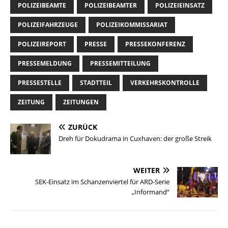
POLIZEIBEAMTE
POLIZEIBEAMTER
POLIZEIEINSATZ
POLIZEIFAHRZEUGE
POLIZEIKOMMISSARIAT
POLIZEIREPORT
PRESSE
PRESSEKONFERENZ
PRESSEMELDUNG
PRESSEMITTEILUNG
PRESSESTELLE
STADTTEIL
VERKEHRSKONTROLLE
ZEITUNG
ZEITUNGEN
ZURÜCK
Dreh für Dokudrama in Cuxhaven: der große Streik
WEITER
SEK-Einsatz im Schanzenviertel für ARD-Serie
„Informand“