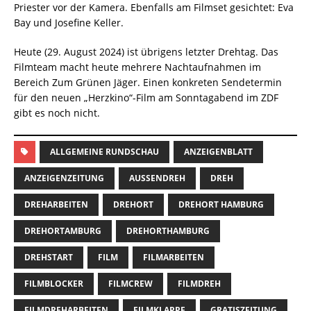
Priester vor der Kamera. Ebenfalls am Filmset gesichtet: Eva
Bay und Josefine Keller.
Heute (29. August 2024) ist übrigens letzter Drehtag. Das
Filmteam macht heute mehrere Nachtaufnahmen im
Bereich Zum Grünen Jäger. Einen konkreten Sendetermin
für den neuen „Herzkino“-Film am Sonntagabend im ZDF
gibt es noch nicht.
ALLGEMEINE RUNDSCHAU
ANZEIGENBLATT
ANZEIGENZEITUNG
AUSSENDREH
DREH
DREHARBEITEN
DREHORT
DREHORT HAMBURG
DREHORTAMBURG
DREHORTHAMBURG
DREHSTART
FILM
FILMARBEITEN
FILMBLOCKER
FILMCREW
FILMDREH
FILMDREHARBEITEN
FILMKLAPPE
GRATISZEITUNG