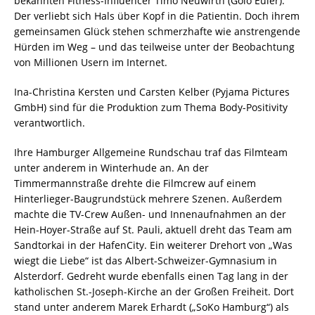
bekannten Fitness-Influencer Timo Neuwirth (Golo Euler).
Der verliebt sich Hals über Kopf in die Patientin. Doch ihrem
gemeinsamen Glück stehen schmerzhafte wie anstrengende
Hürden im Weg – und das teilweise unter der Beobachtung
von Millionen Usern im Internet.
Ina-Christina Kersten und Carsten Kelber (Pyjama Pictures
GmbH) sind für die Produktion zum Thema Body-Positivity
verantwortlich.
Ihre Hamburger Allgemeine Rundschau traf das Filmteam
unter anderem in Winterhude an. An der
Timmermannstraße drehte die Filmcrew auf einem
Hinterlieger-Baugrundstück mehrere Szenen. Außerdem
machte die TV-Crew Außen- und Innenaufnahmen an der
Hein-Hoyer-Straße auf St. Pauli, aktuell dreht das Team am
Sandtorkai in der HafenCity. Ein weiterer Drehort von „Was
wiegt die Liebe“ ist das Albert-Schweizer-Gymnasium in
Alsterdorf. Gedreht wurde ebenfalls einen Tag lang in der
katholischen St.-Joseph-Kirche an der Großen Freiheit. Dort
stand unter anderem Marek Erhardt („SoKo Hamburg“) als