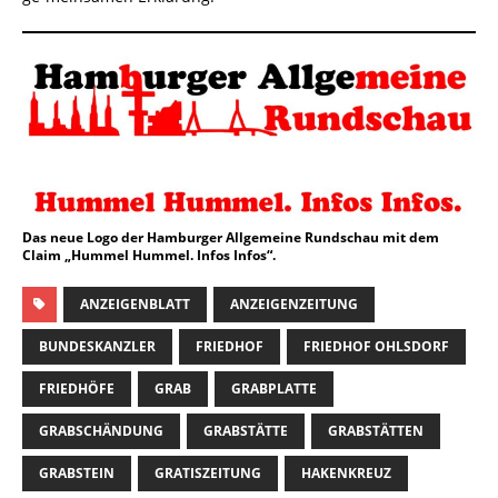
Das neue Logo der Hamburger Allgemeine Rundschau mit dem
Claim „Hummel Hummel. Infos Infos“.
ANZEIGENBLATT
ANZEIGENZEITUNG
BUNDESKANZLER
FRIEDHOF
FRIEDHOF OHLSDORF
FRIEDHÖFE
GRAB
GRABPLATTE
GRABSCHÄNDUNG
GRABSTÄTTE
GRABSTÄTTEN
GRABSTEIN
GRATISZEITUNG
HAKENKREUZ