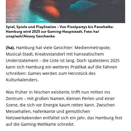
Spiel, Spiele und PlayStation – Von Pixelpartys bis Paneltalks:
Hamburg wird 2025 zur Gaming-Hauptstadt. Foto: ha/
unsplash/Alexey Savchenko
(ha).
Hamburg hat viele Gesichter: Medienmetropole,
Musical-Stadt, Kreativstandort mit hanseatischem
Understatement – die Liste ist lang. Doch spätestens 2025
kann sich Hamburg ein weiteres Prädikat auf die Fahnen
schreiben: Games werden zum Herzstück des
Kulturkalenders.
Was früher in Nischen existierte, trifft nun mitten ins
Zentrum – mit großen Namen, kleinen Perlen und einer
Szene, die sich vor Energie kaum retten kann. Zwischen
Messehallen, Hafenkante und gemütlichen
Netzwerkabenden entfaltet sich ein Jahr, das Hamburg fest
auf die Gaming-Weltkarte schreibt.